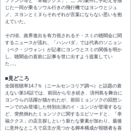
ファンジ寺と「幸福ククス」、二つの案件に手応えを感
じた一同が乗るソウル行きの飛行機ではヨンウとジュ
ノ、スヨンとミヌらそれぞれが言葉にならない思いを抱
えていた。
その頃、政界進出を有力視されるテ・スミの聴聞会に関
するニュースが流れ、「ハンバダ」では代表のソニョン
（ペク・ジウォン）が記者にヨンウとスミの関係を明か
し、聴聞会の直前に記事を世に出すよう提案してい
た…。
■見どころ
全国視聴率14.7％（ニールセンコリア調べ）と話題の衰
えない第14話では、前回から引き続き、済州島を舞台に
ヨンウらの活躍が描かれたが、前回ミョンソクの回想シ
ーンでのみ登場した特別出演のイ・ユンジが登場するな
ど、突然倒れたミョンソクに関するエピソードと、「幸
福ククス」の店主探しという新たな要素が加わり、最後
に意外なところで店主が見つかる脚本構成が視聴者を喜