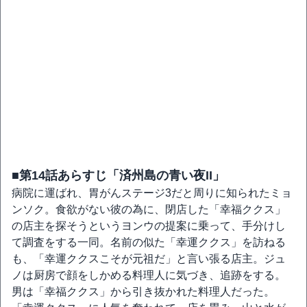
■第14話あらすじ「済州島の青い夜II」
病院に運ばれ、胃がんステージ3だと周りに知られたミョ
ンソク。食欲がない彼の為に、閉店した「幸福ククス」
の店主を探そうというヨンウの提案に乗って、手分けし
て調査をする一同。名前の似た「幸運ククス」を訪ねる
も、「幸運ククスこそが元祖だ」と言い張る店主。ジュ
ノは厨房で顔をしかめる料理人に気づき、追跡をする。
男は「幸福ククス」から引き抜かれた料理人だった。