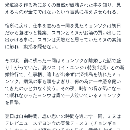
光道路を作る為に多くの自然が破壊された事を知り、見
えるものが全てではないという言葉に考えさせられる。
宿所に戻り、仕事を進める一同を見たミョンソクは初日
だから遊ぼうと提案。スヨンとミヌがお酒の買い出しに
出かける事に。スヨンは天敵だと思っていたミヌの素顔
に触れ、動揺を隠せない。
その頃、宿に残った一同はミョンソクが離婚した話で盛
り上がっていた。妻ジス（イ・ユンジ / 特別出演）との新
婚旅行で、仕事柄、遠出が出来ずに済州島を訪れたミョ
ンソク。病気の事も頭をよぎり、何の為に一生懸命働い
てきたのかと力なく笑う。その夜、時計の音が気になっ
て眠れなかったヨンウは庭で一人泣いているミョンソク
を目撃。
翌日は自由時間。思い思いの時間を過ごす一同。ミヌは
テレビニュースでヨンウの実母テ・スミ（チョンギョ