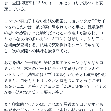
せ、全国視聴率も13.5％（ニールセンコリア調べ）と安
定している。
ヨンウの突拍子もない出張の提案にミョンソクがGOサイ
ンを出したのは、彼が病に冒されている事と、新婚旅行
の思い出が詰まった場所だったという理由が語られ、コ
ミカルな役柄の多いカン・ギヨンには珍しく、シリアス
な場面が登場する。法廷で突然倒れるシーンで幕を閉
じ、次の展開への興味を掻き立てた。
お寺を訪れた一同が祈祷に参加するシーンもなかなかコ
ミカルだ。木魚のビートに合わせて踊りだすグラミや、
カトリック（洗礼名はガブリエル）だからと158拝を拒む
ミヌと、自分もカトリックだと嘘をついてとっさに洗礼
名をジェニーと答えたスヨンに「BLACKPINK？」とミヌ
が突っ込むなど笑える要素が多い。
また印象的だったのは、これまで悪役まではいかずとも
好感度の低かったミヌの優しい素顔が描かれた点だ。前