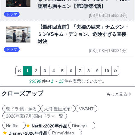
聴者も胸キュン【第3話第4話】
ドラマ
[08月08日15時33分]
【最終回直前】「夫婦の結末」ナムグン・
ミンVSキム・デミョン、危険すぎる直接
対決
ドラマ
[08月08日15時31分]
1
2
3
4
5
6
7
8
9
10
96599
件中
1
～
15
件を表示しています。
クローズアップ
もっと見る
朝ドラ:風、薫る
大河:豊臣兄弟!
VIVANT
2026年夏(7月)国内ドラマ一覧
Netflix
Disney+
Netflix2026年作品
PrimeVideo
Disney+2026年作品