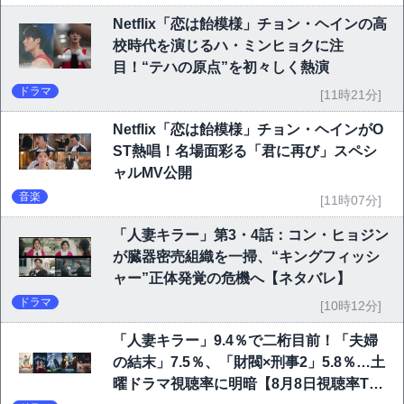
Netflix「恋は飴模様」チョン・ヘインの高
校時代を演じるハ・ミンヒョクに注
目！“テハの原点”を初々しく熱演
ドラマ
[11時21分]
Netflix「恋は飴模様」チョン・ヘインがO
ST熱唱！名場面彩る「君に再び」スペシ
ャルMV公開
音楽
[11時07分]
「人妻キラー」第3・4話：コン・ヒョジン
が臓器密売組織を一掃、“キングフィッシ
ャー”正体発覚の危機へ【ネタバレ】
ドラマ
[10時12分]
「人妻キラー」9.4％で二桁目前！「夫婦
の結末」7.5％、「財閥×刑事2」5.8％…土
曜ドラマ視聴率に明暗【8月8日視聴率TO