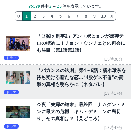
96599
件中
1
～
15
件を表示しています。
1
2
3
4
5
6
7
8
9
10
「財閥 x 刑事2」アン・ボヒョンが爆弾テ
ロの標的に！チョン・ウンチェとの再会に
も注目【第1話第2話】
ドラマ
[15時30分]
「バカンスの法則」第4～6話：橋本環奈を
待ち受ける新たな恋…“4股ゲス不倫”の衝
撃の真相も明らかに【ネタバレ】
ドラマ
[13時17分]
今夜「夫婦の結末」最終回 ナムグン・ミ
ンに最大の危機…キム・デミョンの裏切
り、その真相は？【見どころ】
ドラマ
[12時47分]