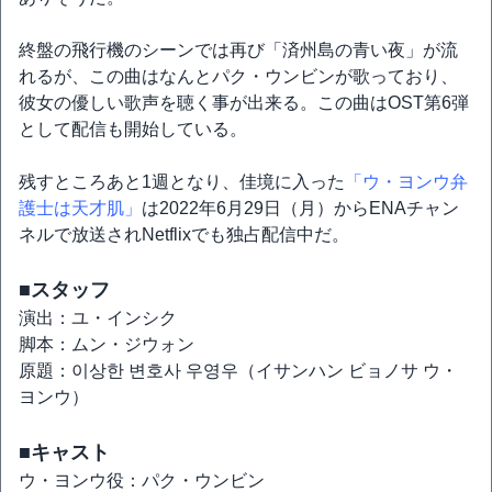
終盤の飛行機のシーンでは再び「済州島の青い夜」が流
れるが、この曲はなんとパク・ウンビンが歌っており、
彼女の優しい歌声を聴く事が出来る。この曲はOST第6弾
として配信も開始している。
残すところあと1週となり、佳境に入った
「ウ・ヨンウ弁
護士は天才肌」
は2022年6月29日（月）からENAチャン
ネルで放送されNetflixでも独占配信中だ。
■スタッフ
演出：ユ・インシク
脚本：ムン・ジウォン
原題：이상한 변호사 우영우（イサンハン ビョノサ ウ・
ヨンウ）
■キャスト
ウ・ヨンウ役：パク・ウンビン