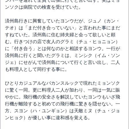
ンバーを連れて全員で出張に行くと言い出す。実はミョ
ンソクは病院での検査を受けていた。
済州島行きに興奮していたヨンウだが、ジュノ（カン・
テオ）は「まだ付き合っていない」と言われた事にまだ
すねていた。済州島に住む姉夫婦と会って欲しいと頼
む。行きつけの店で友人のグラミ（チュ・ヒョニョン）
に「付き合う」とは何なのかと相談するヨンウ。一行が
済州島に行くと聞いたグラミは、ミンシク（イム・ソン
ジェ）にせがんで済州島について行くと言い出し、二人
も料理人として同行する事に。
ひとりカジュアルなバカンスルックで現れたミョンソク
に驚く一同。更に料理人二人が加わり、一同は一気に賑
やかに。飛行機の安全さを解説していたヨンウもいざ飛
行機が離陸すると初めての飛行機に驚きを隠せない。一
方、スヨン（ハ・ユンギョン）は天敵ミヌ（チュ・ジョ
ンヒョク）が優しい事に違和感を覚える。