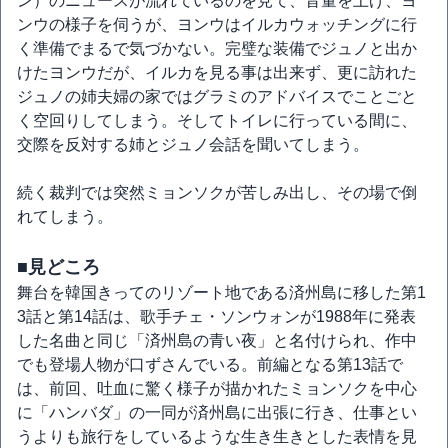
ン）のニュースが流れているのを見て、音量を上げ、ヨ
ンウの様子を伺うが、ヨンウはイルカウォッチングに行
く準備でまるで気づかない。完璧な装備でジュノと出か
けたヨンウだが、イルカを見る事は出来ず、更に訪れた
ジュノの姉夫婦の家ではグラミのアドバイスでことごと
く空回りしてしまう。そしてトイレに行っている間に、
交際を反対する姉とジュノ会話を聞いてしまう。
続く裁判では突然ミョンソクが苦しみ出し、その場で倒
れてしまう。
■見どころ
舞台を韓国きってのリゾート地である済州島に移した第1
3話と第14話は、歌手チェ・ソンウォンが1988年に発表
した名曲と同じ「済州島の青い夜」と名付けられ、作中
でも登場人物が口ずさんでいる。前編となる第13話で
は、前回、吐血に驚く様子が描かれたミョンソクを中心
に「ハンバダ」の一同が済州島に出張に行き、仕事とい
うよりも旅行をしているような生き生きとした表情を見