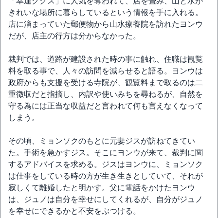
「幸運ククス」に人気を奪われて、店を畳み、山と水が
きれいな場所に暮らしているという情報を手に入れる。
店に溜まっていた郵便物から山水療養院を訪れたヨンウ
だが、店主の行方は分からなかった。
裁判では、道路が建設された時の事に触れ、住職は観覧
料を取る事で、人々の訪問を減らせると語る。ヨンウは
政府からも支援を受ける寺院が、観覧料まで取るのは二
重徴収だと指摘し、内訳や使いみちを尋ねるが、自然を
守る為には正当な収益だと言われて何も言えなくなって
しまう。
その頃、ミョンソクのもとに元妻ジスが訪ねてきてい
た。手術を急かすジス。そこにヨンウが来て、裁判に関
するアドバイスを求める。ジスはヨンウに、ミョンソク
は仕事をしている時の方が生き生きとしていて、それが
寂しくて離婚したと明かす。父に電話をかけたヨンウ
は、ジュノは自分を幸せにしてくれるが、自分がジュノ
を幸せにできるかと不安をぶつける。