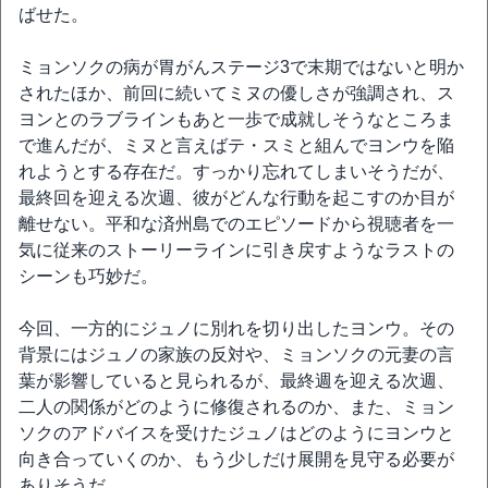
ばせた。
ミョンソクの病が胃がんステージ3で末期ではないと明か
されたほか、前回に続いてミヌの優しさが強調され、ス
ヨンとのラブラインもあと一歩で成就しそうなところま
で進んだが、ミヌと言えばテ・スミと組んでヨンウを陥
れようとする存在だ。すっかり忘れてしまいそうだが、
最終回を迎える次週、彼がどんな行動を起こすのか目が
離せない。平和な済州島でのエピソードから視聴者を一
気に従来のストーリーラインに引き戻すようなラストの
シーンも巧妙だ。
今回、一方的にジュノに別れを切り出したヨンウ。その
背景にはジュノの家族の反対や、ミョンソクの元妻の言
葉が影響していると見られるが、最終週を迎える次週、
二人の関係がどのように修復されるのか、また、ミョン
ソクのアドバイスを受けたジュノはどのようにヨンウと
向き合っていくのか、もう少しだけ展開を見守る必要が
ありそうだ。