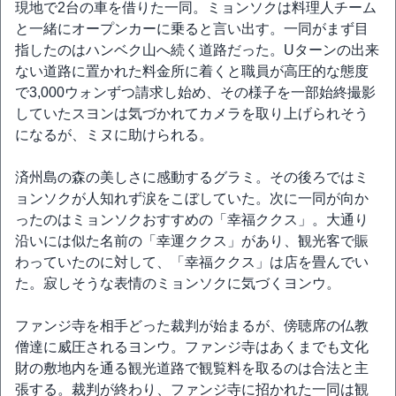
現地で2台の車を借りた一同。ミョンソクは料理人チーム
と一緒にオープンカーに乗ると言い出す。一同がまず目
指したのはハンベク山へ続く道路だった。Uターンの出来
ない道路に置かれた料金所に着くと職員が高圧的な態度
で3,000ウォンずつ請求し始め、その様子を一部始終撮影
していたスヨンは気づかれてカメラを取り上げられそう
になるが、ミヌに助けられる。
済州島の森の美しさに感動するグラミ。その後ろではミ
ョンソクが人知れず涙をこぼしていた。次に一同が向か
ったのはミョンソクおすすめの「幸福ククス」。大通り
沿いには似た名前の「幸運ククス」があり、観光客で賑
わっていたのに対して、「幸福ククス」は店を畳んでい
た。寂しそうな表情のミョンソクに気づくヨンウ。
ファンジ寺を相手どった裁判が始まるが、傍聴席の仏教
僧達に威圧されるヨンウ。ファンジ寺はあくまでも文化
財の敷地内を通る観光道路で観覧料を取るのは合法と主
張する。裁判が終わり、ファンジ寺に招かれた一同は観