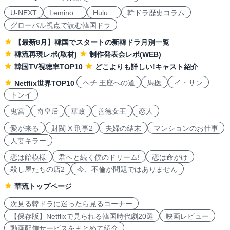
U-NEXT
Lemino
Hulu
韓ドラ歴史コラム
グローバル視点で読む韓国ドラ
【最新8月】韓国でスタートの新韓ドラ月別一覧
韓流再現レポ(取材)
制作発表会レポ(WEB)
韓国TV視聴率TOP10
どこよりも詳しい!キャスト紹介
ヘチ 王座への道
馬医
イ・サン
Netflix世界TOP10
トンイ
鬼宮
奇皇后
華政
善徳女王
恋人
愛が来る
財閥 X 刑事2
夫婦の結末
マンションのお仕事
人妻キラー
恋は飴模様
君へと続く僕のドリーム!
恋は命がけ
殺し屋たちの店2
今、不倫が問題ではありません
華流トップページ
次見る韓ドラに迷ったら見るコーナー
【保存版】Netflixで見られる韓国時代劇20選
映画レビュー
動画配信サービスをまとめて紹介