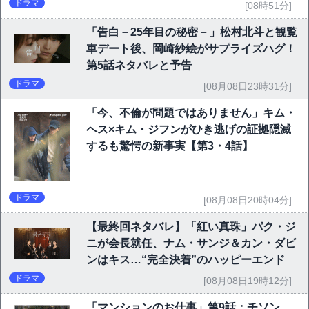
P10】
ドラマ
[08時51分]
「告白－25年目の秘密－」松村北斗と観覧
車デート後、岡崎紗絵がサプライズハグ！
第5話ネタバレと予告
ドラマ
[08月08日23時31分]
「今、不倫が問題ではありません」キム・
ヘス×キム・ジフンがひき逃げの証拠隠滅
するも驚愕の新事実【第3・4話】
ドラマ
[08月08日20時04分]
【最終回ネタバレ】「紅い真珠」パク・ジ
ニが会長就任、ナム・サンジ＆カン・ダビ
ンはキス…“完全決着”のハッピーエンド
ドラマ
[08月08日19時12分]
「マンションのお仕事」第9話：チソン、