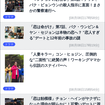
パク・ビョンウンの殺人指示に直面！まさ
かの警察連行へ
ドラマ
[08月08日17時58分]
「恋は命がけ」第7話、パク・ウンビン＆
ヤン・セジョンは本物の恋へ？ “恋人すぎ
る”デートと12年前の事故の謎
ドラマ
[08月08日17時19分]
「人妻キラー」コン・ヒョジン、圧倒的
な“二面性”に絶賛の声！ワーキングママか
ら伝説のスナイパーへ
ドラマ
[08月08日15時54分]
「恋は飴模様」チョン・ヘインがヤクザに
なった理由が明らかに！可愛いデートに視