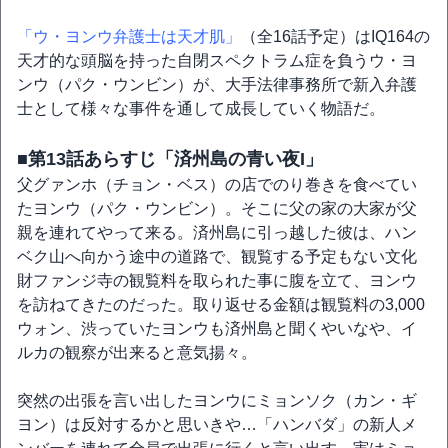
「ウ・ヨンウ弁護士は天才肌」
（全16話予定）はIQ164の
天才的な頭脳を持った自閉スペクトラム症を負うウ・ヨ
ンウ（パク・ウンビン）が、大手法律事務所で新入弁護
士として様々な事件を通して成長していく物語だ。
■第13話あらすじ「済州島の青い夜I」
父グァンホ（チョン・ベス）の店でのり巻きを食べてい
たヨンウ（パク・ウンビン）。そこに父の家の大家が父
親を連れてやって来る。済州島に引っ越した彼は、ハン
ベク山へ向かう途中の道路で、観覧する予定もない文化
財ファンジ寺の観覧料を取られた事に腹を立て、ヨンウ
を訪ねてきたのだった。取り返せる金額は観覧料の3,000
ウォン、渋っていたヨンウも済州島と聞くやいなや、イ
ルカの観察が出来ると意気揚々。
突然の出張を言い出したヨンウにミョンソク（カン・ギ
ヨン）は反対するかと思いきや…「ハンバダ」の新人メ