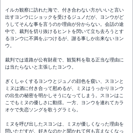
イルカ観察に訪れた海で、付き合わない方がいいと言い
出すヨンウにショックを受けるジュノだが、ヨンウがど
うしてそんな事を言うのか理由が分からない。会話の途
中で、裁判を切り抜けるヒントを閃いて立ち去ろうとす
るヨンウに不満をぶつけるが、謝る事しか出来ないヨン
ウ。
裁判では道路が公有財産で、観覧料を取る正当な理由に
は当たらないと主張したヨンウ。
ぎくしゃくするヨンウとジュノの顔色を窺い、スヨンと
ミヌは酒に付き合って慰めるが、ミヌはうっかりヨンウ
の出生の秘密を明かしそうになってしまう。スヨンはこ
こでもミヌの優しさに動揺。一方、ヨンウを連れてカラ
オケで失恋ソングを歌うグラミら。
ミヌを呼び出したスヨンは、ミヌが優しくなった理由を
問いただすが、好きなのかと聞かれて何も言えなくなっ