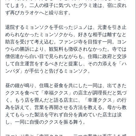
てしまう。二人の様子に気づいたグラミ達は、宿に戻れ
ず再びカラオケへと繰り出す。
退院するミョンソクを手伝ったジュノは、元妻を引き止
められなかったミョンソクから、好きな相手は離すなと
助言を受けて考え込む。ファンジ寺を目指す一同。ヨン
ウらの勝訴により、観覧料も徴収されなかった。寺では
僧侶達から白い目で見られながらも、住職に政府と交渉
して自主運営をするべきだと提案し、その力添えを「ハ
ンバダ」が手伝うと告げるミョンソク。
昼の鐘が鳴り、住職と昼食を共にした一同は、出てきた
ククスを食べて「幸福ククス」の店主が調理長だと気づ
く。もう店を畳んだと語る店主に、「幸運ククス」の行
為を訴えて、営業を再開させる方法を教える。母から教
えてもらった製法を守れず自分を責めていた店主は涙
し、一同に自慢のククスを振る舞う。