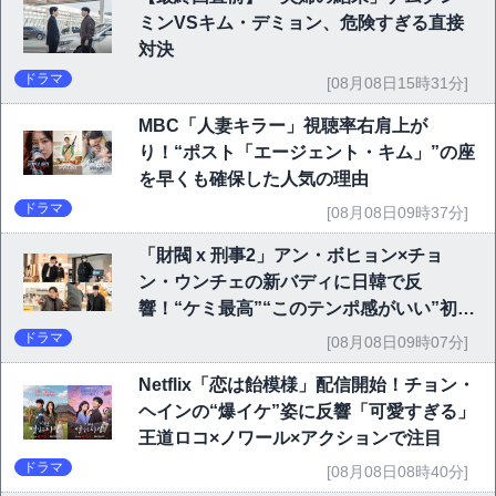
ミンVSキム・デミョン、危険すぎる直接
対決
ドラマ
[08月08日15時31分]
MBC「人妻キラー」視聴率右肩上が
り！“ポスト「エージェント・キム」”の座
を早くも確保した人気の理由
ドラマ
[08月08日09時37分]
「財閥 x 刑事2」アン・ボヒョン×チョ
ン・ウンチェの新バディに日韓で反
響！“ケミ最高”“このテンポ感がいい”初回
6.1％で好発進
ドラマ
[08月08日09時07分]
Netflix「恋は飴模様」配信開始！チョン・
ヘインの“爆イケ”姿に反響「可愛すぎる」
王道ロコ×ノワール×アクションで注目
ドラマ
[08月08日08時40分]