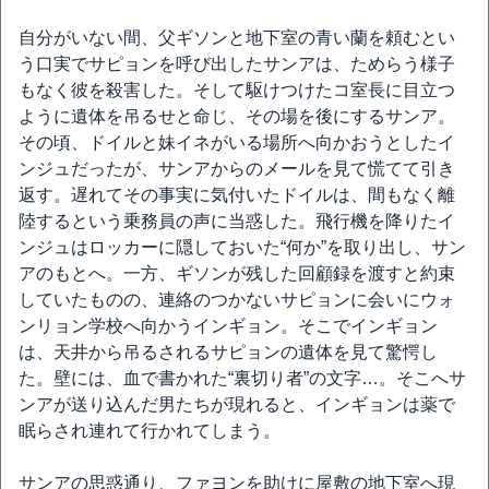
自分がいない間、父ギソンと地下室の青い蘭を頼むとい
う口実でサピョンを呼び出したサンアは、ためらう様子
もなく彼を殺害した。そして駆けつけたコ室長に目立つ
ように遺体を吊るせと命じ、その場を後にするサンア。
その頃、ドイルと妹イネがいる場所へ向かおうとしたイ
ンジュだったが、サンアからのメールを見て慌てて引き
返す。遅れてその事実に気付いたドイルは、間もなく離
陸するという乗務員の声に当惑した。飛行機を降りたイ
ンジュはロッカーに隠しておいた“何か”を取り出し、サン
アのもとへ。一方、ギソンが残した回顧録を渡すと約束
していたものの、連絡のつかないサピョンに会いにウォ
ンリョン学校へ向かうインギョン。そこでインギョン
は、天井から吊るされるサピョンの遺体を見て驚愕し
た。壁には、血で書かれた“裏切り者”の文字…。そこへサ
ンアが送り込んだ男たちが現れると、インギョンは薬で
眠らされ連れて行かれてしまう。
サンアの思惑通り、ファヨンを助けに屋敷の地下室へ現