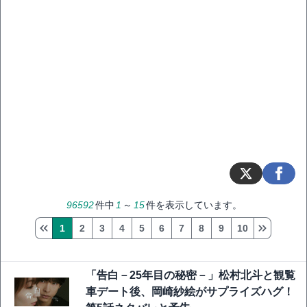
96592
件中
1
～
15
件を表示しています。
1
2
3
4
5
6
7
8
9
10
「告白－25年目の秘密－」松村北斗と観覧
車デート後、岡崎紗絵がサプライズハグ！