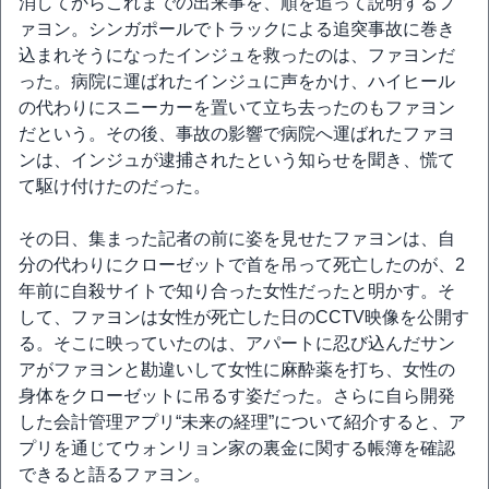
消してからこれまでの出来事を、順を追って説明するフ
ァヨン。シンガポールでトラックによる追突事故に巻き
込まれそうになったインジュを救ったのは、ファヨンだ
った。病院に運ばれたインジュに声をかけ、ハイヒール
の代わりにスニーカーを置いて立ち去ったのもファヨン
だという。その後、事故の影響で病院へ運ばれたファヨ
ンは、インジュが逮捕されたという知らせを聞き、慌て
て駆け付けたのだった。
その日、集まった記者の前に姿を見せたファヨンは、自
分の代わりにクローゼットで首を吊って死亡したのが、2
年前に自殺サイトで知り合った女性だったと明かす。そ
して、ファヨンは女性が死亡した日のCCTV映像を公開す
る。そこに映っていたのは、アパートに忍び込んだサン
アがファヨンと勘違いして女性に麻酔薬を打ち、女性の
身体をクローゼットに吊るす姿だった。さらに自ら開発
した会計管理アプリ“未来の経理”について紹介すると、ア
プリを通じてウォンリョン家の裏金に関する帳簿を確認
できると語るファヨン。