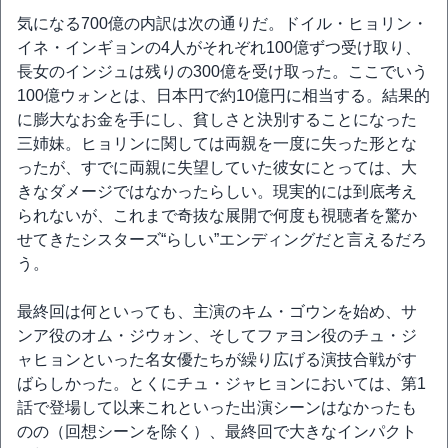
気になる700億の内訳は次の通りだ。ドイル・ヒョリン・
イネ・インギョンの4人がそれぞれ100億ずつ受け取り、
長女のインジュは残りの300億を受け取った。ここでいう
100億ウォンとは、日本円で約10億円に相当する。結果的
に膨大なお金を手にし、貧しさと決別することになった
三姉妹。ヒョリンに関しては両親を一度に失った形とな
ったが、すでに両親に失望していた彼女にとっては、大
きなダメージではなかったらしい。現実的には到底考え
られないが、これまで奇抜な展開で何度も視聴者を驚か
せてきたシスターズ“らしい”エンディングだと言えるだろ
う。
最終回は何といっても、主演のキム・ゴウンを始め、サ
ンア役のオム・ジウォン、そしてファヨン役のチュ・ジ
ャヒョンといった名女優たちが繰り広げる演技合戦がす
ばらしかった。とくにチュ・ジャヒョンにおいては、第1
話で登場して以来これといった出演シーンはなかったも
のの（回想シーンを除く）、最終回で大きなインパクト