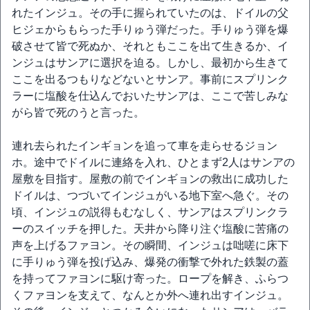
れたインジュ。その手に握られていたのは、ドイルの父
ヒジェからもらった手りゅう弾だった。手りゅう弾を爆
破させて皆で死ぬか、それともここを出て生きるか、イ
ンジュはサンアに選択を迫る。しかし、最初から生きて
ここを出るつもりなどないとサンア。事前にスプリンク
ラーに塩酸を仕込んでおいたサンアは、ここで苦しみな
がら皆で死のうと言った。
連れ去られたインギョンを追って車を走らせるジョン
ホ。途中でドイルに連絡を入れ、ひとまず2人はサンアの
屋敷を目指す。屋敷の前でインギョンの救出に成功した
ドイルは、つづいてインジュがいる地下室へ急ぐ。その
頃、インジュの説得もむなしく、サンアはスプリンクラ
ーのスイッチを押した。天井から降り注ぐ塩酸に苦痛の
声を上げるファヨン。その瞬間、インジュは咄嗟に床下
に手りゅう弾を投げ込み、爆発の衝撃で外れた鉄製の蓋
を持ってファヨンに駆け寄った。ロープを解き、ふらつ
くファヨンを支えて、なんとか外へ連れ出すインジュ。