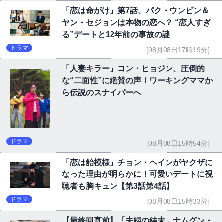
「恋は命がけ」第7話、パク・ウンビン＆
ヤン・セジョンは本物の恋へ？ “恋人すぎ
る”デートと12年前の事故の謎
ドラマ
[08月08日17時19分]
「人妻キラー」コン・ヒョジン、圧倒的
な“二面性”に絶賛の声！ワーキングママか
ら伝説のスナイパーへ
ドラマ
[08月08日15時54分]
「恋は飴模様」チョン・ヘインがヤクザに
なった理由が明らかに！可愛いデートに視
聴者も胸キュン【第3話第4話】
ドラマ
[08月08日15時33分]
【最終回直前】「夫婦の結末」ナムグン・