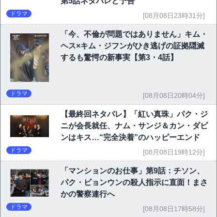
第5話ネタバレと予告
ドラマ
[08月08日23時31分]
「今、不倫が問題ではありません」キム・
ヘス×キム・ジフンがひき逃げの証拠隠滅
するも驚愕の新事実【第3・4話】
ドラマ
[08月08日20時04分]
【最終回ネタバレ】「紅い真珠」パク・ジ
ニが会長就任、ナム・サンジ＆カン・ダビ
ンはキス…“完全決着”のハッピーエンド
ドラマ
[08月08日19時12分]
「マンションのお仕事」第9話：チソン、
パク・ビョンウンの殺人指示に直面！まさ
かの警察連行へ
ドラマ
[08月08日17時58分]