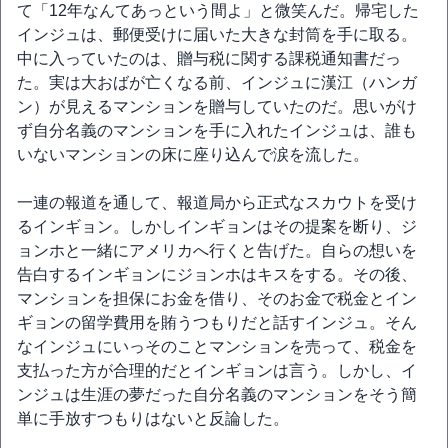
て「12年なんてあっという間よ」と微笑んだ。帰宅した
インジュは、郵便受けに届いた大きな封筒を手に取る。
中に入っていたのは、贈与税に関する課税通知書だっ
た。実は大おばが亡くなる前、インジュに漢江（ハンガ
ン）が見えるマンションを贈与していたのだ。思いがけ
ず自分名義のマンションを手に入れたインジュは、誰も
いないマンションの床に座り込んで涙を流した。
一連の報道を通して、報道局から正式なスカウトを受け
るインギョン。しかしインギョンはその提案を断り、ジ
ョンホと一緒にアメリカへ行くと告げた。自らの想いを
告白するインギョンにジョンホはキスをする。その後、
マンションを担保にお金を借り、そのお金で税金とイン
ギョンの留学費用を賄うつもりだと話すインジュ。そん
なインジュにいっそのことマンションを売って、税金を
支払った方が合理的だとインギョンは言う。しかし、イ
ンジュは生涯の夢だった自分名義のマンションをそう簡
単に手放すつもりはないと反論した。