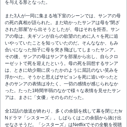
を与える形となった。
また3人が一同に集まる地下室のシーンでは、サンアの母
の死の真相が語られた。まだ幼かったサンアは母を“閉ざ
された部屋”から出そうとしたが、母はそれを拒否。サン
アの母は、夫ギソンが自らの欲望のために人々を死に追
いやっていたことを知っていたのだ。そんななか、もみ
合いになった拍子に母を突き飛ばしてしまったサンア。
その後、サンアの母はサンアを部屋から出し、自らクロ
ーゼットで死を迎えたという。母の死を回想するサンア
は、ときに幼少期に戻ったかのように屈託のない笑みを
浮かべた。そうかと思えばサピョンを死に追いやったと
きのサンアの表情は冷たく、一切の感情が感じられなか
った。たった1時間半弱のなかで様々な表情を見せたサン
アは、まさに「女優」そのものだった。
全12話の放送が終わり、多くの余韻を残して幕を閉じたtv
Nドラマ「シスターズ」。しばらくはこの余韻から抜け出
せなさそうだ。「シスターズ」はNetflixでその全貌を視聴