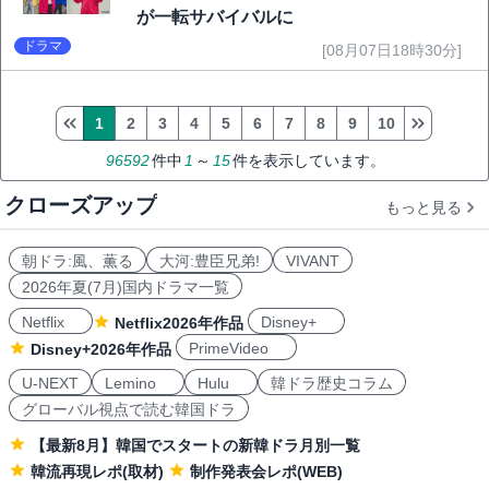
が一転サバイバルに
ドラマ
[08月07日18時30分]
1
2
3
4
5
6
7
8
9
10
96592
件中
1
～
15
件を表示しています。
クローズアップ
もっと見る
朝ドラ:風、薫る
大河:豊臣兄弟!
VIVANT
2026年夏(7月)国内ドラマ一覧
Netflix
Disney+
Netflix2026年作品
PrimeVideo
Disney+2026年作品
U-NEXT
Lemino
Hulu
韓ドラ歴史コラム
グローバル視点で読む韓国ドラ
【最新8月】韓国でスタートの新韓ドラ月別一覧
韓流再現レポ(取材)
制作発表会レポ(WEB)