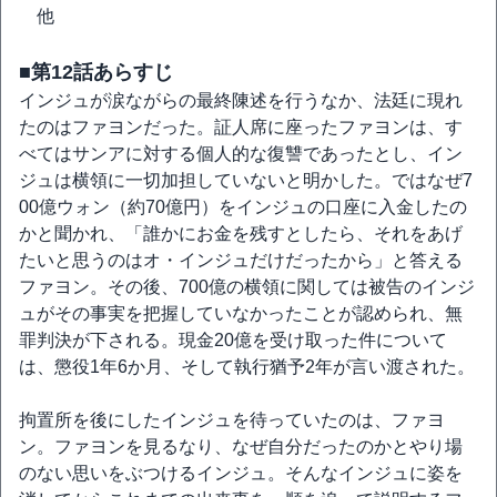
他
■第12話あらすじ
インジュが涙ながらの最終陳述を行うなか、法廷に現れ
たのはファヨンだった。証人席に座ったファヨンは、す
べてはサンアに対する個人的な復讐であったとし、イン
ジュは横領に一切加担していないと明かした。ではなぜ7
00億ウォン（約70億円）をインジュの口座に入金したの
かと聞かれ、「誰かにお金を残すとしたら、それをあげ
たいと思うのはオ・インジュだけだったから」と答える
ファヨン。その後、700億の横領に関しては被告のインジ
ュがその事実を把握していなかったことが認められ、無
罪判決が下される。現金20億を受け取った件について
は、懲役1年6か月、そして執行猶予2年が言い渡された。
拘置所を後にしたインジュを待っていたのは、ファヨ
ン。ファヨンを見るなり、なぜ自分だったのかとやり場
のない思いをぶつけるインジュ。そんなインジュに姿を