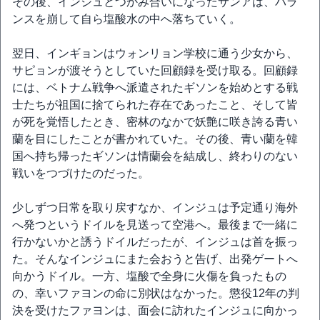
その後、インジュとつかみ合いになったサンアは、バラ
ンスを崩して自ら塩酸水の中へ落ちていく。
翌日、インギョンはウォンリョン学校に通う少女から、
サピョンが渡そうとしていた回顧録を受け取る。回顧録
には、ベトナム戦争へ派遣されたギソンを始めとする戦
士たちが祖国に捨てられた存在であったこと、そして皆
が死を覚悟したとき、密林のなかで妖艶に咲き誇る青い
蘭を目にしたことが書かれていた。その後、青い蘭を韓
国へ持ち帰ったギソンは情蘭会を結成し、終わりのない
戦いをつづけたのだった。
少しずつ日常を取り戻すなか、インジュは予定通り海外
へ発つというドイルを見送って空港へ。最後まで一緒に
行かないかと誘うドイルだったが、インジュは首を振っ
た。そんなインジュにまた会おうと告げ、出発ゲートへ
向かうドイル。一方、塩酸で全身に火傷を負ったもの
の、幸いファヨンの命に別状はなかった。懲役12年の判
決を受けたファヨンは、面会に訪れたインジュに向かっ