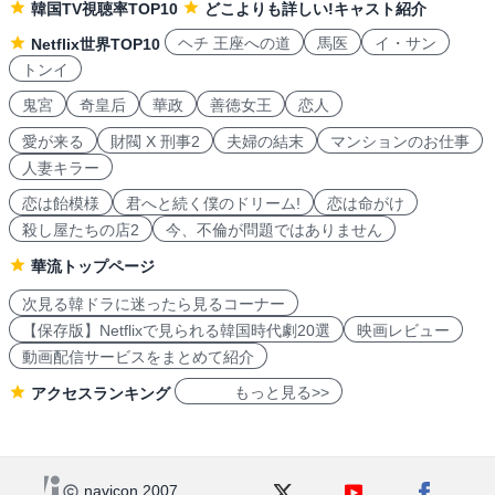
韓国TV視聴率TOP10
どこよりも詳しい!キャスト紹介
ヘチ 王座への道
馬医
イ・サン
Netflix世界TOP10
トンイ
鬼宮
奇皇后
華政
善徳女王
恋人
愛が来る
財閥 X 刑事2
夫婦の結末
マンションのお仕事
人妻キラー
恋は飴模様
君へと続く僕のドリーム!
恋は命がけ
殺し屋たちの店2
今、不倫が問題ではありません
華流トップページ
次見る韓ドラに迷ったら見るコーナー
【保存版】Netflixで見られる韓国時代劇20選
映画レビュー
動画配信サービスをまとめて紹介
もっと見る>>
アクセスランキング
navicon 2007