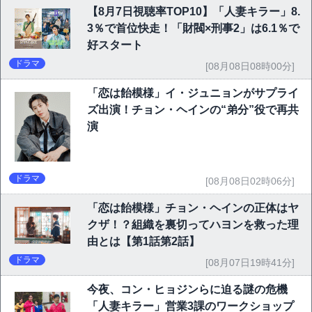
【8月7日視聴率TOP10】「人妻キラー」8.
3％で首位快走！「財閥×刑事2」は6.1％で
好スタート
ドラマ
[08月08日08時00分]
「恋は飴模様」イ・ジュニョンがサプライ
ズ出演！チョン・ヘインの“弟分”役で再共
演
ドラマ
[08月08日02時06分]
「恋は飴模様」チョン・ヘインの正体はヤ
クザ！？組織を裏切ってハヨンを救った理
由とは【第1話第2話】
ドラマ
[08月07日19時41分]
今夜、コン・ヒョジンらに迫る謎の危機
「人妻キラー」営業3課のワークショップ