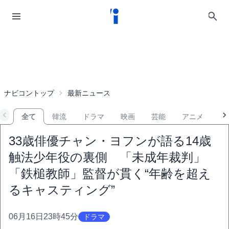
ナビコントップ
最新ニュース
全て
韓流
ドラマ
映画
芸能
アニメ
音
33歳俳優チャン・ヨフンが語る14歳
触法少年役の裏側 「未成年裁判」
「鉄槌教師」監督が貫く“年齢を超え
るキャスティング”
06月16日23時45分
ドラマ