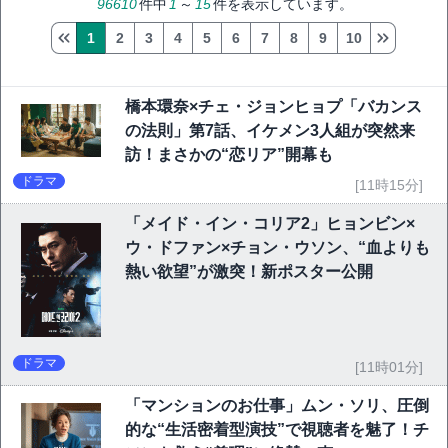
96610
件中
1
～
15
件を表示しています。
1
2
3
4
5
6
7
8
9
10
橋本環奈×チェ・ジョンヒョプ「バカンス
の法則」第7話、イケメン3人組が突然来
訪！まさかの“恋リア”開幕も
ドラマ
[11時15分]
「メイド・イン・コリア2」ヒョンビン×
ウ・ドファン×チョン・ウソン、“血よりも
熱い欲望”が激突！新ポスター公開
ドラマ
[11時01分]
「マンションのお仕事」ムン・ソリ、圧倒
的な“生活密着型演技”で視聴者を魅了！チ