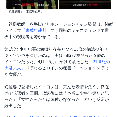
「鉄槌教師」「未成年裁判」
「鉄槌教師」を手掛けたホン・ジョンチャン監督は、Netf
lixドラマ
「未成年裁判」
でも同様のキャスティングで世
界中の視聴者を驚かせている。
第1話で少年犯罪の象徴的存在となる13歳の触法少年ペ
ク・ソンウを演じたのは、実は当時27歳だった女優の
イ・ヨンだった。4月～5月にかけて放送した
「21世紀の
大君夫人」
IU演じるヒロインの秘書ド・ヘジョンを演じ
た女優だ。
短髪姿で登場したイ・ヨンは、荒んだ表情や危うい存在
感で視聴者を圧倒。放送後には「本当に少年俳優だと思
った」「女性だったとは気付かなかった」という反応が
続出した。