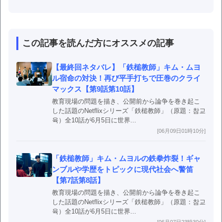
この記事を読んだ方にオススメの記事
【最終回ネタバレ】「鉄槌教師」キム・ムヨ
ル宿命の対決！再び平手打ちで圧巻のクライ
マックス【第9話第10話】
教育現場の問題を描き、公開前から論争を巻き起こ
した話題のNetflixシリーズ「鉄槌教師」（原題：참교
육）全10話が6月5日に世界...
[06月09日01時10分]
「鉄槌教師」キム・ムヨルの鉄拳炸裂！ギャ
ンブルや学歴をトピックに現代社会へ警笛
【第7話第8話】
教育現場の問題を描き、公開前から論争を巻き起こ
した話題のNetflixシリーズ「鉄槌教師」（原題：참교
육）全10話が6月5日に世界...
[06月07日23時30分]