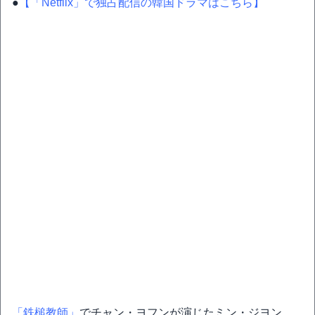
●
【「Netflix」で独占配信の韓国ドラマはこちら】
「鉄槌教師」
でチャン・ヨフンが演じたミン・ジヨン