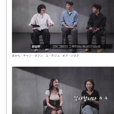
左から：チャン・ヨフン、ユ・テジュ、オク・ジヌク