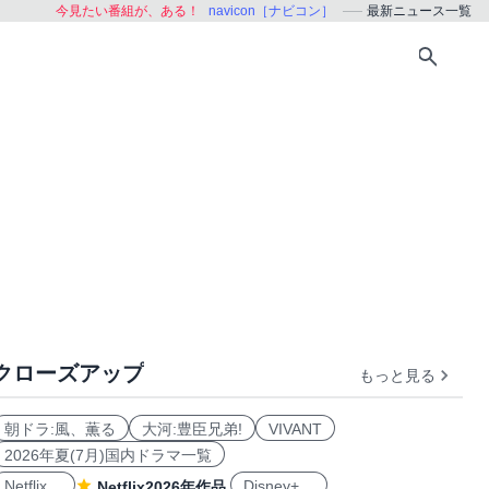
今見たい番組が、ある！
navicon［ナビコン］
最新ニュース一覧
クローズアップ
もっと見る
朝ドラ:風、薫る
大河:豊臣兄弟!
VIVANT
2026年夏(7月)国内ドラマ一覧
Netflix
Disney+
Netflix2026年作品