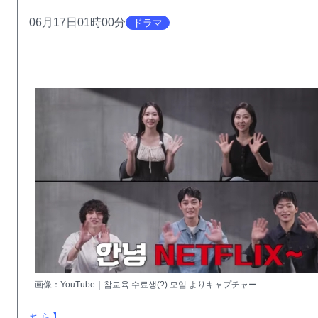
06月17日01時00分
ドラマ
画像：YouTube｜참교육 수료생(?) 모임 よりキャプチャー
ちら】