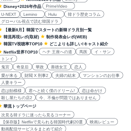
PrimeVideo
Disney+2026年作品
U-NEXT
Lemino
Hulu
韓ドラ歴史コラム
グローバル視点で読む韓国ドラ
【最新8月】韓国でスタートの新韓ドラ月別一覧
韓流再現レポ(取材)
制作発表会レポ(WEB)
韓国TV視聴率TOP10
どこよりも詳しい!キャスト紹介
ヘチ 王座への道
馬医
イ・サン
Netflix世界TOP10
トンイ
鬼宮
奇皇后
華政
善徳女王
恋人
愛が来る
財閥 X 刑事2
夫婦の結末
マンションのお仕事
人妻キラー
恋は飴模様
君へと続く僕のドリーム!
恋は命がけ
殺し屋たちの店2
今、不倫が問題ではありません
華流トップページ
次見る韓ドラに迷ったら見るコーナー
【保存版】Netflixで見られる韓国時代劇20選
映画レビュー
動画配信サービスをまとめて紹介