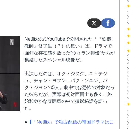
Netflix公式YouTubeで公開された「『鉄槌
教師』修了生（？）の集い」は、ドラマで
強烈な存在感を放った“ヴィラン俳優”たちが
集結したスペシャル映像だ。
出演したのは、オク・ジヌク、ユ・テジ
ュ、チャン・ヨフン、パク・ソユン、パ
ク・ジヨンの5人。劇中では恐怖の対象だっ
た彼らだが、実際は初対面同士も多く、終
始和やかな雰囲気の中で撮影秘話を語っ
た。
●
【「Netflix」で独占配信の韓国ドラマはこ