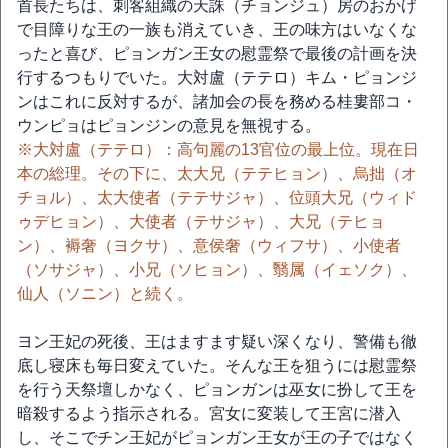
首長たちは、刺客組織の天誅（チョンジュ）房のおかげ
で目障りな王の一族も消えていき、王の味方はいなくな
ったと喜び、ピョンガン王女の慰霊祭で最後の計画を決
行するつもりでいた。大対盧（テテロ）キム・ピョンジ
ンはこれに反対するが、諸加会の長を務める桂婁部コ・
ウンピョはピョンジンの意見を無視する。
※大対盧（テテロ）：高句麗の13官位の最上位。現在日
本の総理。その下に、太大兄（テテヒョン）、烏拙（オ
チョル）、太大使者（テテサジャ）、位頭大兄（ウィド
ゥデヒョン）、大使者（テサジャ）、大兄（テヒョ
ン）、褥奢（ヨクサ）、意侯奢（ウィフサ）、小使者
（ソサジャ）、小兄（ソヒョン）、翳属（イェソク）、
仙人（ソニン）と続く。
ヨン王妃の死後、王はますます疑い深くなり、警備も徹
底し寝床も毎日変えていた。そんな王を狙うには慰霊祭
を行う天祭壇しかなく、ピョンガンは巫女に扮して王を
暗殺するよう指示される。宮女に変装して王宮に潜入
し、そこでチン王妃がピョンガン王女が王の子ではなく