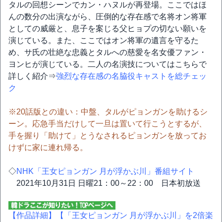
タルの回想シーンでカン・ハヌルが再登場。ここではほ
んの数分の出演ながら、圧倒的な存在感で名将オン将軍
としての威厳と、息子を案じる父ヒョプの切ない願いを
演じている。また、ここではオン将軍の遺言を守るた
め、サ氏の壮絶な忠義とタルへの慈愛を名女優ファン・
ヨンヒが演じている。二人の名演技についてはこちらで
詳しく紹介⇒
強烈な存在感の名脇役キャストを総チェッ
ク
※20話版との違い：中盤、タルがピョンガンを助けるシ
ーン。応急手当だけして一旦は置いて行こうとするが、
手を握り「助けて」とうなされるピョンガンを放ってお
けずに家に連れ帰る。
◇
NHK「王女ピョンガン 月が浮かぶ川」番組サイト
2021年10月31日 日曜21：00～22：00 日本初放送
【作品詳細】
【「王女ピョンガン 月が浮かぶ川」を2倍楽