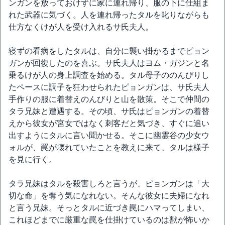
ンガンを放っておけずに家に連れ帰り、服の下に仕組ま
れた武器に気づく。人を連れ帰ったタルを叱りながらも
仕方なくけが人を受け入れるサ氏夫人。
寝ずの看病をしたタルは、自分に襲い掛かるまでピョン
ガンが回復したのを喜ぶ。サ氏夫人はヨム・ガジンと名
乗るけが人の身上調査を始める。タル母子ののんびりし
たペースに調子を狂わせられたピョンガンは、サ氏夫人
手作りの服に着替えのんびりと山を散策。そこで仲間の
タラ兄妹と遭遇する。その頃、サ氏はピョンガンの着替
えから彼女が宮女ではなく刺客だと気づき、すぐに追い
出すようにタルに言い聞かせる。そこに幽霊谷の少女ウ
ォルが、罠が壊れていたことを教えに来て、タルは様子
を見に行く。
タラ兄妹はタルを殺害しろと言うが、ピョンガンは「大
切な命」を奪う気になれない。そんな彼女に夫婦になれ
と言う兄妹。そっとタルに近づき罠にハマってしまい、
これほどまでに厳重な罠を仕掛けているのは獣が怖いか