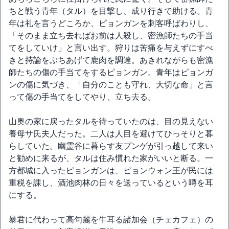
ちと戦う青年（タル）を目撃し、成り行きで助ける。青
年は礼を言うどころか、ピョンガンを刺客呼ばわりし、
「そのまま立ち去ればお前は人殺し、密漁師たちの手当
てをしていけ」と言い出す。狩りは苦痛を与えずにすべ
きと持論をぶちあげて鹿肉を調達。あきれながらも密漁
師たちの傷の手当てをするピョンガン。青年はピョンガ
ンの傷に気づき、「自分のことも守れ、大切な命」と言
って傷の手当てをしてやり、立ち去る。
山奥の家に戻ったタルを待っていたのは、目の見えない
養母サ氏夫人だった。二人は人目を避けてひっそりと暮
らしていた。幽霊谷に暮らす友プンゲが引っ越して来い
と勧めに来るが、タルは住み慣れた家がいいと断る。一
方都城に入ったピョンガンは、ピョンウォン王が民には
重税を課し、酒池肉林の日々を送っているという噂を耳
にする。
暴君に代わって高句麗を牛耳る諸加会（チェカフェ）の