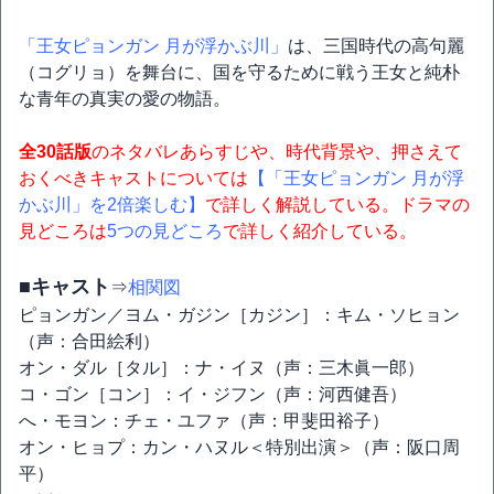
「王女ピョンガン 月が浮かぶ川」
は、三国時代の高句麗
（コグリョ）を舞台に、国を守るために戦う王女と純朴
な青年の真実の愛の物語。
全30話版
のネタバレあらすじや、時代背景や、押さえて
おくべきキャストについては
【「王女ピョンガン 月が浮
かぶ川」を2倍楽しむ】
で詳しく解説している。ドラマの
見どころは
5つの見どころ
で詳しく紹介している。
■キャスト
⇒
相関図
ピョンガン／ヨム・ガジン［カジン］：キム・ソヒョン
（声：合田絵利）
オン・ダル［タル］：ナ・イヌ（声：三木眞一郎）
コ・ゴン［コン］：イ・ジフン（声：河西健吾）
へ・モヨン：チェ・ユファ（声：甲斐田裕子）
オン・ヒョプ：カン・ハヌル＜特別出演＞（声：阪口周
平）