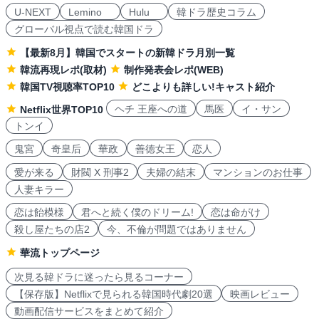
U-NEXT
Lemino
Hulu
韓ドラ歴史コラム
グローバル視点で読む韓国ドラ
【最新8月】韓国でスタートの新韓ドラ月別一覧
韓流再現レポ(取材)
制作発表会レポ(WEB)
韓国TV視聴率TOP10
どこよりも詳しい!キャスト紹介
ヘチ 王座への道
馬医
イ・サン
Netflix世界TOP10
トンイ
鬼宮
奇皇后
華政
善徳女王
恋人
愛が来る
財閥 X 刑事2
夫婦の結末
マンションのお仕事
人妻キラー
恋は飴模様
君へと続く僕のドリーム!
恋は命がけ
殺し屋たちの店2
今、不倫が問題ではありません
華流トップページ
次見る韓ドラに迷ったら見るコーナー
【保存版】Netflixで見られる韓国時代劇20選
映画レビュー
動画配信サービスをまとめて紹介