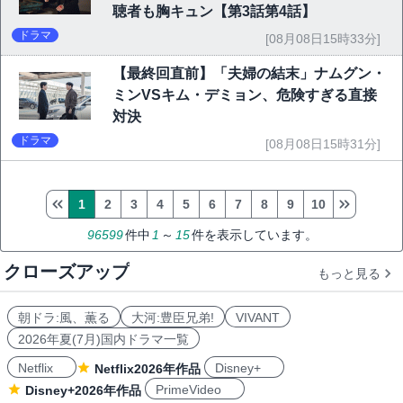
聴者も胸キュン【第3話第4話】
ドラマ
[08月08日15時33分]
【最終回直前】「夫婦の結末」ナムグン・
ミンVSキム・デミョン、危険すぎる直接
対決
ドラマ
[08月08日15時31分]
1
2
3
4
5
6
7
8
9
10
96599
件中
1
～
15
件を表示しています。
クローズアップ
もっと見る
朝ドラ:風、薫る
大河:豊臣兄弟!
VIVANT
2026年夏(7月)国内ドラマ一覧
Netflix
Disney+
Netflix2026年作品
PrimeVideo
Disney+2026年作品