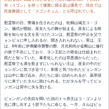
布（スゴン）を持って優雅に踊る姿は優美で、現在では
民族舞踊として「スゴンチュム」とも呼ばれている。
慰霊祭の日。警備を任されたのは、松鶴山城主コ・ゴ
ン。儀式が開始、巫女たちの舞が始まる。巫女による暗
殺を知らせる文を見つけたコンは、慰霊祭の中止を父ウ
ォンピョに申し入れるが、聞き入れられない。実は、王
は、8年前に伊弗蘭寺襲撃の際、月光和尚が金剛山に修行
の旅で不在にしており、ヨン王妃との密会は仕組まれた
罠だと知っていた。暴君化したのは罪悪感からだった。
慰霊祭でも酒を飲まずにいられない王は、巫女の中のピ
ョンガンに気づき近づく。刺客と気づかれたピョンガン
は山中に逃げ込み、兵たちに追い詰められるが、薬草採
りに来ていたタルに助けられる。だがタルを守ってピョ
ンガンは背中に矢を受ける。
ピョンガンの失踪を聞いた頭のトゥ房主はコ・ゴンより
先に捜し出すよう部下たちに命じる。一方、タルはピョ