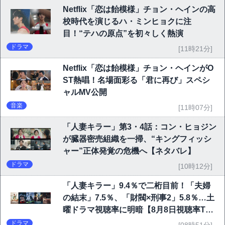
Netflix「恋は飴模様」チョン・ヘインの高
校時代を演じるハ・ミンヒョクに注
目！“テハの原点”を初々しく熱演
ドラマ
[11時21分]
Netflix「恋は飴模様」チョン・ヘインがO
ST熱唱！名場面彩る「君に再び」スペシ
ャルMV公開
音楽
[11時07分]
「人妻キラー」第3・4話：コン・ヒョジン
が臓器密売組織を一掃、“キングフィッシ
ャー”正体発覚の危機へ【ネタバレ】
ドラマ
[10時12分]
「人妻キラー」9.4％で二桁目前！「夫婦
の結末」7.5％、「財閥×刑事2」5.8％…土
曜ドラマ視聴率に明暗【8月8日視聴率TO
P10】
ドラマ