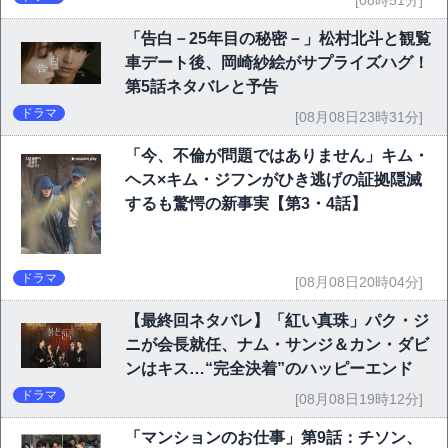
[08時51分]
「告白－25年目の秘密－」松村北斗と観覧
車デート後、岡崎紗絵がサプライズハグ！
第5話ネタバレと予告
ドラマ
[08月08日23時31分]
「今、不倫が問題ではありません」キム・
ヘス×キム・ジフンがひき逃げの証拠隠滅
するも驚愕の新事実【第3・4話】
ドラマ
[08月08日20時04分]
【最終回ネタバレ】「紅い真珠」パク・ジ
ニが会長就任、ナム・サンジ＆カン・ダビ
ンはキス…“完全決着”のハッピーエンド
ドラマ
[08月08日19時12分]
「マンションのお仕事」第9話：チソン、