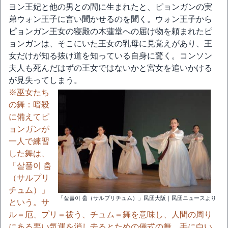
ヨン王妃と他の男との間に生まれたと、ピョンガンの実
弟ウォン王子に言い聞かせるのを聞く。ウォン王子から
ピョンガン王女の寝殿の木蓮堂への届け物を頼まれたピ
ョンガンは、そこにいた王女の乳母に見覚えがあり、王
女だけが知る抜け道を知っている自身に驚く。コンソン
夫人も死んだはずの王女ではないかと宮女を追いかける
が見失ってしまう。
※巫女たち
の舞：暗殺
に備えてピ
ョンガンが
一人で練習
した舞は、
「살풀이 춤
（サルプリ
チュム）」
「살풀이 춤（サルプリチュム）」民団大阪｜民団ニュースより
という。サ
ル＝厄、プリ＝祓う、チュム＝舞を意味し、人間の周り
にある悪い気運を消し去るとための儀式の舞。手に白い