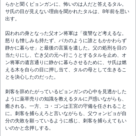
らかと聞くピョンガンに、怖いのは人だと答えるタル。
サ氏の目が見えない理由を聞かれたタルは、8年前を思い
出す。
囚われの身となった父オン将軍は「復讐など考えるな。
怒りも憎しみも持たず、バカのように誰ともかかわらず
静かに暮らせ」と最後の言葉を遺した。父の処刑を目の
当たりにし、亡き父の元へ行こうとするタルを止め、オ
ン将軍の遺言通りに静かに暮らさせるために、サ氏は燃
える木を自らの目に押し当て、タルの母として生きるこ
とを決心したのだった。
刺客を辞めたがっているピョンガンの心中を見透かした
ように薬草売りの知識を教えるタルに戸惑いながらも、
癒される。一方、コ・ゴンは王宮の守備を任されること
に。刺客を捕らえろと言いながらも、父ウォンピョが自
分の失敗を願っているように感じ、刺客を捕らえてもい
いのかと念押しする。