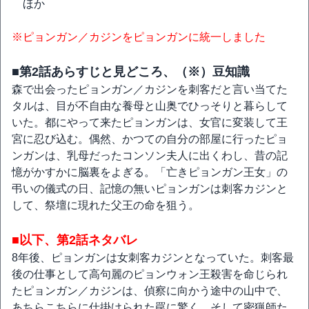
ほか
※ピョンガン／カジンをピョンガンに統一しました
■第2話あらすじと見どころ、（※）豆知識
森で出会ったピョンガン／カジンを刺客だと言い当てた
タルは、目が不自由な養母と山奥でひっそりと暮らして
いた。都にやって来たピョンガンは、女官に変装して王
宮に忍び込む。偶然、かつての自分の部屋に行ったピョ
ンガンは、乳母だったコンソン夫人に出くわし、昔の記
憶がかすかに脳裏をよぎる。「亡きピョンガン王女」の
弔いの儀式の日、記憶の無いピョンガンは刺客カジンと
して、祭壇に現れた父王の命を狙う。
■以下、第2話ネタバレ
8年後、ピョンガンは女刺客カジンとなっていた。刺客最
後の仕事として高句麗のピョンウォン王殺害を命じられ
たピョンガン／カジンは、偵察に向かう途中の山中で、
あちらこちらに仕掛けられた罠に驚く。そして密猟師た