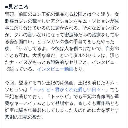
■見どころ
冒頭、前回のヨン王妃の気品ある殺陣とは全く違う、女
刺客カジンの荒々しいアクションをキム・ソヒョンが見
事に演じ分けているのに驚かされる。そんなピョンガン
が、タルの言いなりになって密漁師たちの治療をしてや
る姿が面白い。ピョンガンの傷の手当てをしたやった
後、「ケガしてるよ。今後は人を傷つけないで、自分の
ことも守れ。大切な命だ」というタルのセリフは、演じ
たナ・イヌがもっとも印象的なセリフと、インタビュー
で語っている。
インタビュー動画
より。
今回、登場するヨン王妃の肖像画。王妃を演じたキム・
ソヒョンは
「トッケビ～君がくれた愛しい日々～」
でも
王妃を演じており、「トッケビ」でも王妃の肖像画が重
要なキーアイテムとして登場する。奇しくも両作品とも
奸臣に騙され暴君化してしまった夫のために命を落とす
悲劇の王妃の役だ。