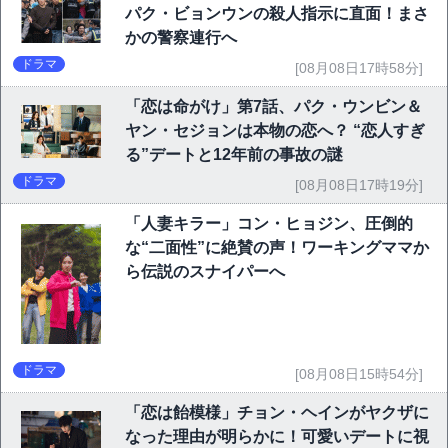
パク・ビョンウンの殺人指示に直面！まさ
かの警察連行へ
ドラマ
[08月08日17時58分]
「恋は命がけ」第7話、パク・ウンビン＆
ヤン・セジョンは本物の恋へ？ “恋人すぎ
る”デートと12年前の事故の謎
ドラマ
[08月08日17時19分]
「人妻キラー」コン・ヒョジン、圧倒的
な“二面性”に絶賛の声！ワーキングママか
ら伝説のスナイパーへ
ドラマ
[08月08日15時54分]
「恋は飴模様」チョン・ヘインがヤクザに
なった理由が明らかに！可愛いデートに視