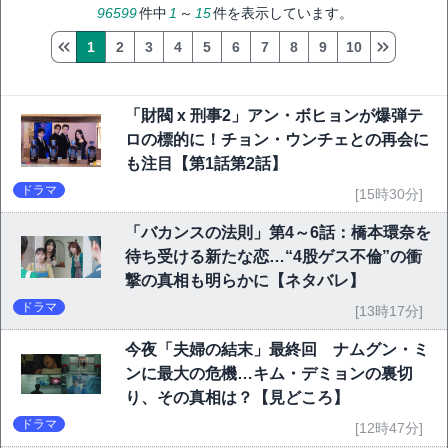
96599
件中
1
～
15
件を表示しています。
1
2
3
4
5
6
7
8
9
10
「財閥 x 刑事2」アン・ボヒョンが爆弾テ
ロの標的に！チョン・ウンチェとの再会に
も注目【第1話第2話】
ドラマ
[15時30分]
「バカンスの法則」第4～6話：橋本環奈を
待ち受ける新たな恋…“4股ゲス不倫”の衝
撃の真相も明らかに【ネタバレ】
ドラマ
[13時17分]
今夜「夫婦の結末」最終回 ナムグン・ミ
ンに最大の危機…キム・デミョンの裏切
り、その真相は？【見どころ】
ドラマ
[12時47分]