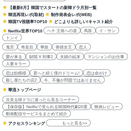
【最新8月】韓国でスタートの新韓ドラ月別一覧
韓流再現レポ(取材)
制作発表会レポ(WEB)
韓国TV視聴率TOP10
どこよりも詳しい!キャスト紹介
ヘチ 王座への道
馬医
イ・サン
Netflix世界TOP10
トンイ
鬼宮
奇皇后
華政
善徳女王
恋人
愛が来る
財閥 X 刑事2
夫婦の結末
マンションのお仕事
人妻キラー
恋は飴模様
君へと続く僕のドリーム!
恋は命がけ
殺し屋たちの店2
今、不倫が問題ではありません
華流トップページ
次見る韓ドラに迷ったら見るコーナー
【保存版】Netflixで見られる韓国時代劇20選
映画レビュー
動画配信サービスをまとめて紹介
もっと見る>>
アクセスランキング