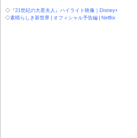
◇
『21世紀の大君夫人』ハイライト映像｜Disney+
◇
素晴らしき新世界 | オフィシャル予告編 | Netflix