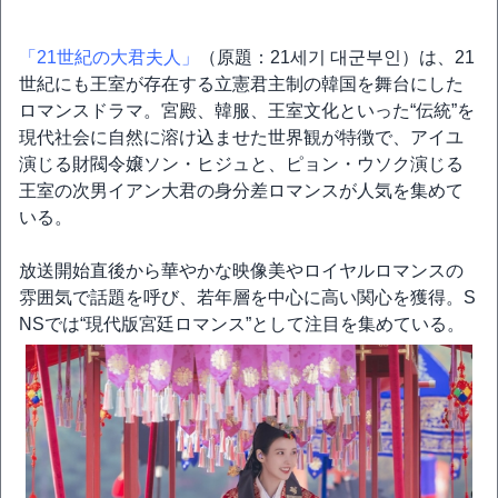
「21世紀の大君夫人」
（原題：21세기 대군부인）は、21
世紀にも王室が存在する立憲君主制の韓国を舞台にした
ロマンスドラマ。宮殿、韓服、王室文化といった“伝統”を
現代社会に自然に溶け込ませた世界観が特徴で、アイユ
演じる財閥令嬢ソン・ヒジュと、ピョン・ウソク演じる
王室の次男イアン大君の身分差ロマンスが人気を集めて
いる。
放送開始直後から華やかな映像美やロイヤルロマンスの
雰囲気で話題を呼び、若年層を中心に高い関心を獲得。S
NSでは“現代版宮廷ロマンス”として注目を集めている。