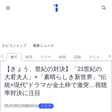
ナビコントップ
最新ニュース
全て
韓流
ドラマ
映画
芸能
アニメ
音
【きょう、世紀の対決】「21世紀の
大君夫人」×「素晴らしき新世界」“伝
統×現代”ドラマが金土枠で激突…視聴
率対決に注目
05月08日00時00分
ドラマ