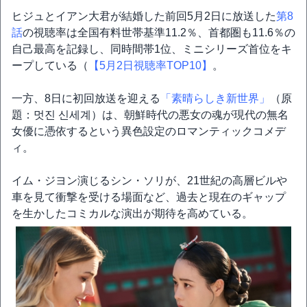
ヒジュとイアン大君が結婚した前回5月2日に放送した
第8
話
の視聴率は全国有料世帯基準11.2％、首都圏も11.6％の
自己最高を記録し、同時間帯1位、ミニシリーズ首位をキ
ープしている（
【5月2日視聴率TOP10】
。
一方、8日に初回放送を迎える
「素晴らしき新世界」
（原
題：멋진 신세계）は、朝鮮時代の悪女の魂が現代の無名
女優に憑依するという異色設定のロマンティックコメデ
ィ。
イム・ジヨン演じるシン・ソリが、21世紀の高層ビルや
車を見て衝撃を受ける場面など、過去と現在のギャップ
を生かしたコミカルな演出が期待を高めている。