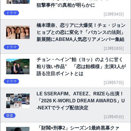
狙撃事件”の真相が明らかに
ドラマ
[13時34分]
橋本環奈、恋リアに大爆笑！チェ・ジョン
ヒョプとの恋に変化？「バカンスの法則」
新展開にABEMA人気恋リアメンバー集結
ドラマ
[13時18分]
チョン・ヘイン“飴（ヨッ）のように甘く
粘り強い作品” 「恋は飴模様」主演3人が
語る注目ポイントとは
ドラマ
[12時57分]
LE SSERAFIM、ATEEZ、RIIZEら出演！
「2026 K-WORLD DREAM AWARDS」U
-NEXTでライブ配信決定
音楽
[12時45分]
「財閥×刑事2」シーズン1最終黒幕クァ