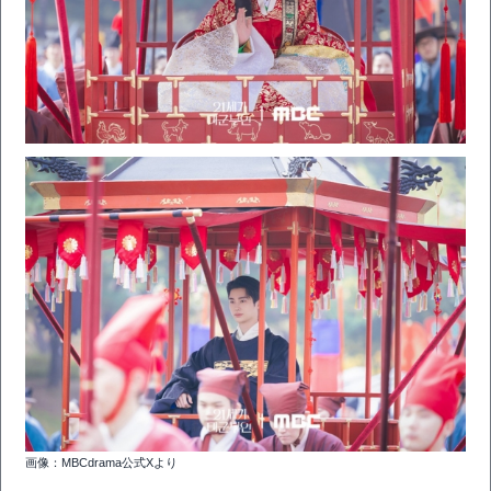
画像：MBCdrama公式Xより