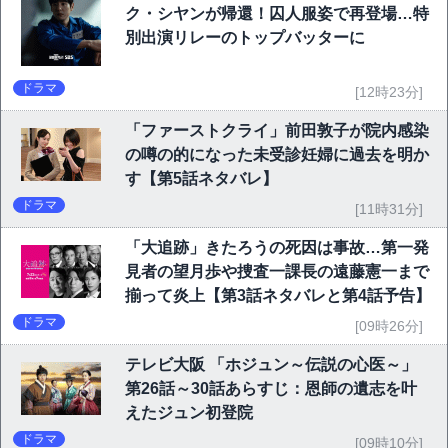
ク・シヤンが帰還！囚人服姿で再登場…特
別出演リレーのトップバッターに
ドラマ
[12時23分]
「ファーストクライ」前田敦子が院内感染
の噂の的になった未受診妊婦に過去を明か
す【第5話ネタバレ】
ドラマ
[11時31分]
「大追跡」きたろうの死因は事故…第一発
見者の望月歩や捜査一課長の遠藤憲一まで
揃って炎上【第3話ネタバレと第4話予告】
ドラマ
[09時26分]
テレビ大阪 「ホジュン～伝説の心医～」
第26話～30話あらすじ：恩師の遺志を叶
えたジュン初登院
ドラマ
[09時10分]