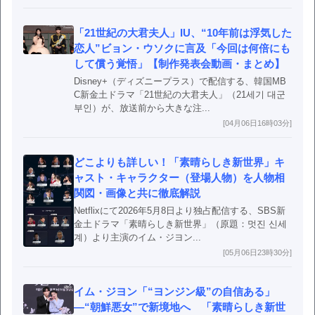
「21世紀の大君夫人」IU、“10年前は浮気した
恋人”ビョン・ウソクに言及「今回は何倍にも
して償う覚悟」【制作発表会動画・まとめ】
Disney+（ディズニープラス）で配信する、韓国MB
C新金土ドラマ「21世紀の大君夫人」（21세기 대군
부인）が、放送前から大きな注...
[04月06日16時03分]
どこよりも詳しい！「素晴らしき新世界」キ
ャスト・キャラクター（登場人物）を人物相
関図・画像と共に徹底解説
Netflixにて2026年5月8日より独占配信する、SBS新
金土ドラマ「素晴らしき新世界」（原題：멋진 신세
계）より主演のイム・ジヨン...
[05月06日23時30分]
イム・ジヨン「“ヨンジン級”の自信ある」
―“朝鮮悪女”で新境地へ 「素晴らしき新世