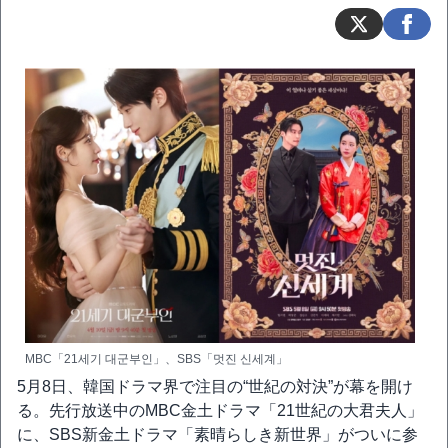
MBC「21세기 대군부인」、SBS「멋진 신세계」
5月8日、韓国ドラマ界で注目の“世紀の対決”が幕を開け
る。先行放送中のMBC金土ドラマ「21世紀の大君夫人」
に、SBS新金土ドラマ「素晴らしき新世界」がついに参