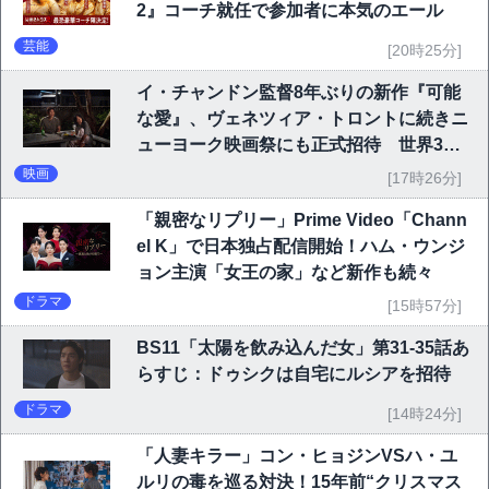
2』コーチ就任で参加者に本気のエール
芸能
[20時25分]
イ・チャンドン監督8年ぶりの新作『可能
な愛』、ヴェネツィア・トロントに続きニ
ューヨーク映画祭にも正式招待 世界3大
映画祭で快挙｜Netflix映画
映画
[17時26分]
「親密なリプリー」Prime Video「Chann
el K」で日本独占配信開始！ハム・ウンジ
ョン主演「女王の家」など新作も続々
ドラマ
[15時57分]
BS11「太陽を飲み込んだ女」第31-35話あ
らすじ：ドゥシクは自宅にルシアを招待
ドラマ
[14時24分]
「人妻キラー」コン・ヒョジンVSハ・ユ
ルリの毒を巡る対決！15年前“クリスマス