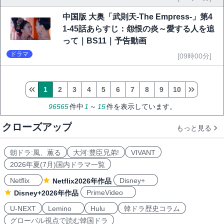
中国版 大奥「武則天-The Empress-」第4
1-45話あらすじ：怨恨の炎～愛する人を追
って｜BS11｜予告動画
ドラマ
[09時00分]
1
2
3
4
5
6
7
8
9
10
96565
件中
1
～
15
件を表示しています。
クローズアップ
もっと見る
朝ドラ:風、薫る
大河:豊臣兄弟!
VIVANT
2026年夏(7月)国内ドラマ一覧
Netflix
Disney+
Netflix2026年作品
PrimeVideo
Disney+2026年作品
U-NEXT
Lemino
Hulu
韓ドラ歴史コラム
グローバル視点で読む韓国ドラ