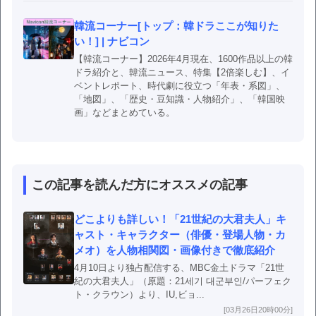
韓流コーナー[トップ：韓ドラここが知りた
い！] | ナビコン
【韓流コーナー】2026年4月現在、1600作品以上の韓
ドラ紹介と、韓流ニュース、特集【2倍楽しむ】、イ
ベントレポート、時代劇に役立つ「年表・系図」、
「地図」、「歴史・豆知識・人物紹介」、「韓国映
画」などまとめている。
この記事を読んだ方にオススメの記事
どこよりも詳しい！「21世紀の大君夫人」キ
ャスト・キャラクター（俳優・登場人物・カ
メオ）を人物相関図・画像付きで徹底紹介
4月10日より独占配信する、MBC金土ドラマ「21世
紀の大君夫人」（原題：21세기 대군부인/パーフェク
ト・クラウン）より、IU,ビョ...
[03月26日20時00分]