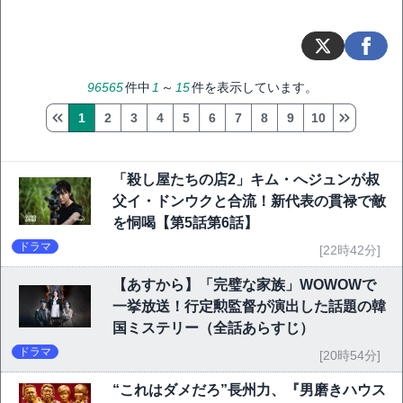
96565
件中
1
～
15
件を表示しています。
1
2
3
4
5
6
7
8
9
10
「殺し屋たちの店2」キム・へジュンが叔
父イ・ドンウクと合流！新代表の貫禄で敵
を恫喝【第5話第6話】
ドラマ
[22時42分]
【あすから】「完璧な家族」WOWOWで
一挙放送！行定勲監督が演出した話題の韓
国ミステリー（全話あらすじ）
ドラマ
[20時54分]
“これはダメだろ”長州力、『男磨きハウス