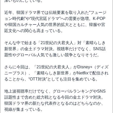
深いものにしている。
近年、韓国ドラマ界では伝統要素を取り入れた“フュージ
ョン時代劇”や“現代宮廷ドラマ”への需要が急増。K-POP
や韓国カルチャー人気の世界的拡大とともに、韓服や宮
廷文化への関心も高まっている。
そんな中で始まる「21世紀の大君夫人」対「素晴らしき
新世界」の金土ドラマ対決。視聴率だけでなく、SNS話
題性やグローバル人気でも激しい競争となりそうだ。
さらに今回は、「21世紀の大君夫人」がDisney+（ディズ
ニープラス）、「素晴らしき新世界」がNetflixで配信され
ることから、“OTT対決”としても注目を集めている。
地上波視聴率だけでなく、グローバルランキングやSNS
話題性まで含めた総力戦となる今回の金土ドラマ対決。
韓国ドラマ界の新たな代表作となるのはどちらなのか、
視線が集まっている。