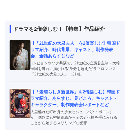
ドラマを2倍楽しむ！【特集】作品紹介
【「21世紀の大君夫人」を2倍楽しむ】韓国ド
ラマ紹介、時代背景、キャスト、制作発表
会、全話あらすじなど
IU×ビョンウソク共演で、21世紀の立憲君主制・大韓
民国を舞台に描かれる“身分を超えた”ラブロマンス
「21世紀の大君夫人」（21세...
【「素晴らしき新世界」を2倍楽しむ】韓国ド
ラマ紹介、あらすじ、見どころ、キャスト・
キャラクター、制作発表会レポートなど
人里離れた町出身の少女ヒジュ（パク・ボヨン）
が、偶然にも密輸組織から金の延べ棒を手に入れる
ことから始まるスリリングな犯罪...