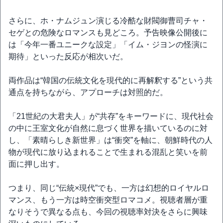
さらに、ホ・ナムジュン演じる冷酷な財閥御曹司チャ・
セゲとの危険なロマンスも見どころ。予告映像公開後に
は「今年一番ユニークな設定」「イム・ジヨンの怪演に
期待」といった反応が相次いだ。
両作品は“韓国の伝統文化を現代的に再解釈する”という共
通点を持ちながら、アプローチは対照的だ。
「21世紀の大君夫人」が“共存”をキーワードに、現代社会
の中に王室文化が自然に息づく世界を描いているのに対
し、「素晴らしき新世界」は“衝突”を軸に、朝鮮時代の人
物が現代に放り込まれることで生まれる混乱と笑いを前
面に押し出す。
つまり、同じ“伝統×現代”でも、一方は幻想的ロイヤルロ
マンス、もう一方は時空衝突型ロマコメ。視聴者層が重
なりそうで異なる点も、今回の視聴率対決をさらに興味