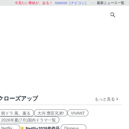
今見たい番組が、ある！
navicon［ナビコン］
最新ニュース一覧
クローズアップ
もっと見る
朝ドラ:風、薫る
大河:豊臣兄弟!
VIVANT
2026年夏(7月)国内ドラマ一覧
Netflix
Disney+
Netflix2026年作品