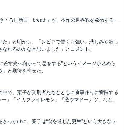
.。書き下ろし新曲「breath」が、本作の世界観を象徴する一
いた」と明かし、「シビアで儚くも強い。悲しみや寂し
もなれるのかなと思いました」とコメント。
水面に差す光へ向かって息をする”というイメージが込めら
み」と期待を寄せた。
の中で、葉子が受刑者たちとともに食事作りに奮闘する
カレー」「イカフライレモン」「激ウマドーナツ」など、
きっかけに、葉子は“食を通じた更生”という大きなテ