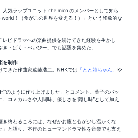
ラップユニット chelmico のメンバーとして知ら
e the world！（食がこの世界を変える！）」という印象的な
、テレビドラマへの楽曲提供を続けてきた経験を生かし
ぶぎ・ばく・べいびー」でも話題を集めた。
楽を制作
けてきた作曲家遠藤浩二。NHKでは
「とと姉ちゃん」
や
ピ”のように作り上げました」とコメント。葉子のバッ
、コミカルさや人間味、優しさを“隠し味”として加え
聴き終わるころには、なぜかお腹と心が少し温かくな
た」と語り、本作のヒューマンドラマ性を音楽でも支え