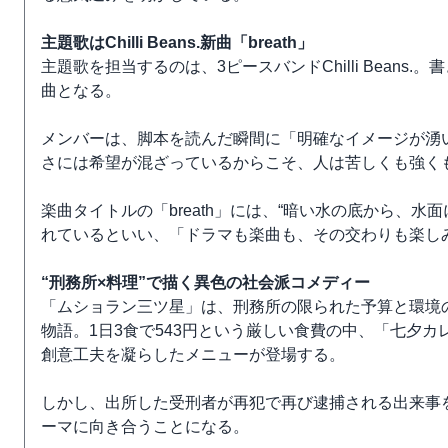
主題歌はChilli Beans.新曲「breath」
主題歌を担当するのは、3ピースバンドChilli Beans
曲となる。
メンバーは、脚本を読んだ瞬間に「明確なイメージが湧
さには希望が混ざっているからこそ、人は苦しくも強く
楽曲タイトルの「breath」には、“暗い水の底から、
れているといい、「ドラマも楽曲も、その交わりも楽し
“刑務所×料理”で描く異色の社会派コメディー
「ムショラン三ツ星」は、刑務所の限られた予算と環境
物語。1日3食で543円という厳しい食費の中、「七夕
創意工夫を凝らしたメニューが登場する。
しかし、出所した受刑者が再犯で再び逮捕される出来事を
ーマに向き合うことになる。