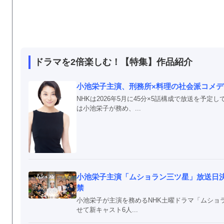
ドラマを2倍楽しむ！【特集】作品紹介
小池栄子主演、刑務所×料理の社会派コメデ
NHKは2026年5月に45分×5話構成で放送を
は小池栄子が務め、...
小池栄子主演「ムショラン三ツ星」放送日
禁
小池栄子が主演を務めるNHK土曜ドラマ「ムショ
せて新キャスト6人...