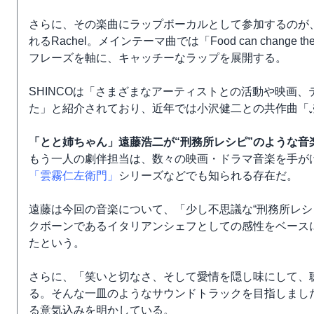
さらに、その楽曲にラップボーカルとして参加するのが、人気
れるRachel。メインテーマ曲では「Food can chang
フレーズを軸に、キャッチーなラップを展開する。
SHINCOは「さまざまなアーティストとの活動や映画
た」と紹介されており、近年では小沢健二との共作曲「
「とと姉ちゃん」遠藤浩二が“刑務所レシピ”のような音
もう一人の劇伴担当は、数々の映画・ドラマ音楽を手が
「雲霧仁左衛門」
シリーズなどでも知られる存在だ。
遠藤は今回の音楽について、「少し不思議な“刑務所レシ
クボーンであるイタリアンシェフとしての感性をベースに
たという。
さらに、「笑いと切なさ、そして愛情を隠し味にして、
る。そんな一皿のようなサウンドトラックを目指しまし
る意気込みを明かしている。