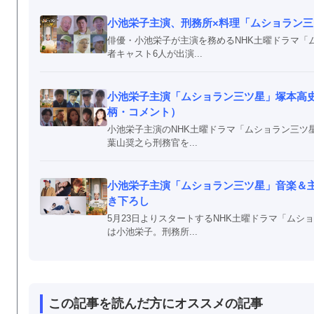
小池栄子主演、刑務所×料理「ムショラン三
俳優・小池栄子が主演を務めるNHK土曜ドラマ「
者キャスト6人が出演...
小池栄子主演「ムショラン三ツ星」塚本高史
柄・コメント）
小池栄子主演のNHK土曜ドラマ「ムショラン三ツ星
葉山奨之ら刑務官を...
小池栄子主演「ムショラン三ツ星」音楽＆主題歌決
き下ろし
5月23日よりスタートするNHK土曜ドラマ「ム
は小池栄子。刑務所...
この記事を読んだ方にオススメの記事