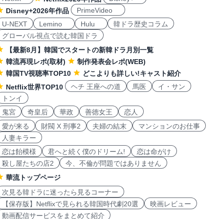
PrimeVideo
Disney+2026年作品
U-NEXT
Lemino
Hulu
韓ドラ歴史コラム
グローバル視点で読む韓国ドラ
【最新8月】韓国でスタートの新韓ドラ月別一覧
韓流再現レポ(取材)
制作発表会レポ(WEB)
韓国TV視聴率TOP10
どこよりも詳しい!キャスト紹介
ヘチ 王座への道
馬医
イ・サン
Netflix世界TOP10
トンイ
鬼宮
奇皇后
華政
善徳女王
恋人
愛が来る
財閥 X 刑事2
夫婦の結末
マンションのお仕事
人妻キラー
恋は飴模様
君へと続く僕のドリーム!
恋は命がけ
殺し屋たちの店2
今、不倫が問題ではありません
華流トップページ
次見る韓ドラに迷ったら見るコーナー
【保存版】Netflixで見られる韓国時代劇20選
映画レビュー
動画配信サービスをまとめて紹介