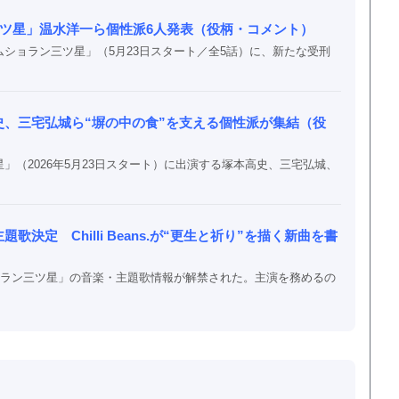
ツ星」温水洋一ら個性派6人発表（役柄・コメント）
ムショラン三ツ星」（5月23日スタート／全5話）に、新たな受刑
、三宅弘城ら“塀の中の食”を支える個性派が集結（役
」（2026年5月23日スタート）に出演する塚本高史、三宅弘城、
定 Chilli Beans.が“更生と祈り”を描く新曲を書
ショラン三ツ星」の音楽・主題歌情報が解禁された。主演を務めるの