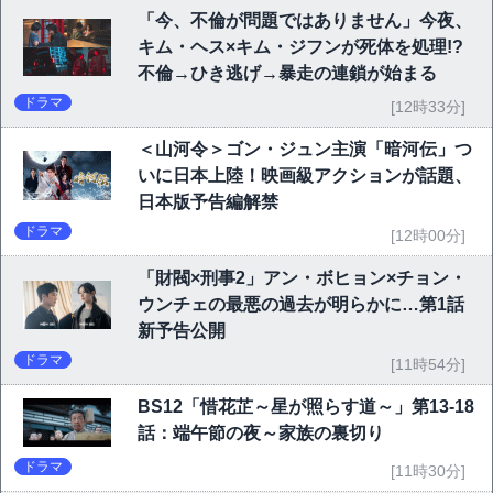
「今、不倫が問題ではありません」今夜、
キム・ヘス×キム・ジフンが死体を処理!?
不倫→ひき逃げ→暴走の連鎖が始まる
ドラマ
[12時33分]
＜山河令＞ゴン・ジュン主演「暗河伝」つ
いに日本上陸！映画級アクションが話題、
日本版予告編解禁
ドラマ
[12時00分]
「財閥×刑事2」アン・ボヒョン×チョン・
ウンチェの最悪の過去が明らかに…第1話
新予告公開
ドラマ
[11時54分]
BS12「惜花芷～星が照らす道～」第13-18
話：端午節の夜～家族の裏切り
ドラマ
[11時30分]