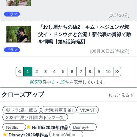
ドラマ
[06時30分]
「殺し屋たちの店2」キム・へジュンが叔
父イ・ドンウクと合流！新代表の貫禄で敵
を恫喝【第5話第6話】
ドラマ
[08月06日22時42分]
1
2
3
4
5
6
7
8
9
10
96578
件中
1
～
15
件を表示しています。
クローズアップ
もっと見る
朝ドラ:風、薫る
大河:豊臣兄弟!
VIVANT
2026年夏(7月)国内ドラマ一覧
Netflix
Disney+
Netflix2026年作品
PrimeVideo
Disney+2026年作品