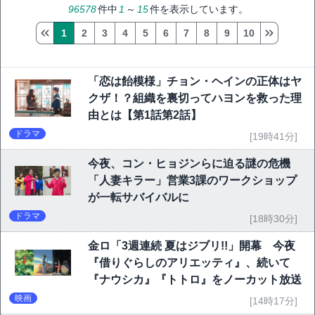
96578
件中
1
～
15
件を表示しています。
1
2
3
4
5
6
7
8
9
10
「恋は飴模様」チョン・ヘインの正体はヤ
クザ！？組織を裏切ってハヨンを救った理
由とは【第1話第2話】
ドラマ
[19時41分]
今夜、コン・ヒョジンらに迫る謎の危機
「人妻キラー」営業3課のワークショップ
が一転サバイバルに
ドラマ
[18時30分]
金ロ「3週連続 夏はジブリ!!」開幕 今夜
『借りぐらしのアリエッティ』、続いて
『ナウシカ』『トトロ』をノーカット放送
映画
[14時17分]