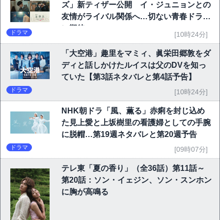
ズ」新ティザー公開 イ・ジュニョンとの
友情がライバル関係へ…切ない青春ドラマ
に期待
ドラマ
[10時24分]
「大空港」趣里をマミィ、眞栄田郷敦をダ
ディと話しかけたルイスは父のDVを知っ
ていた【第3話ネタバレと第4話予告】
ドラマ
[10時24分]
NHK朝ドラ「風、薫る」赤痢を封じ込め
た見上愛と上坂樹里の看護婦としての手腕
に脱帽…第19週ネタバレと第20週予告
ドラマ
[09時07分]
テレ東「夏の香り」（全36話）第11話～
第20話：ソン・イェジン、ソン・スンホン
に胸が高鳴る