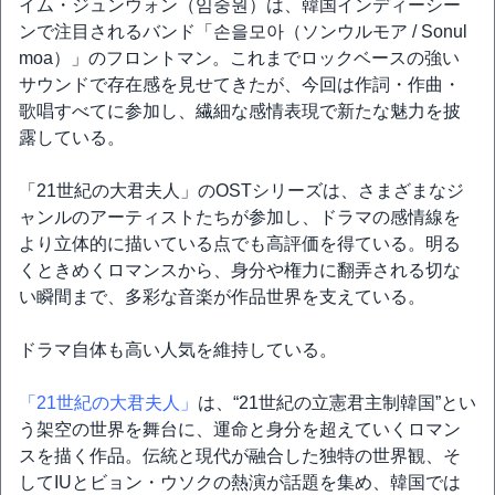
イム・ジュンウォン（임중원）は、韓国インディーシー
ンで注目されるバンド「손을모아（ソンウルモア / Sonul
moa）」のフロントマン。これまでロックベースの強い
サウンドで存在感を見せてきたが、今回は作詞・作曲・
歌唱すべてに参加し、繊細な感情表現で新たな魅力を披
露している。
「21世紀の大君夫人」のOSTシリーズは、さまざまなジ
ャンルのアーティストたちが参加し、ドラマの感情線を
より立体的に描いている点でも高評価を得ている。明る
くときめくロマンスから、身分や権力に翻弄される切な
い瞬間まで、多彩な音楽が作品世界を支えている。
ドラマ自体も高い人気を維持している。
「21世紀の大君夫人」
は、“21世紀の立憲君主制韓国”とい
う架空の世界を舞台に、運命と身分を超えていくロマン
スを描く作品。伝統と現代が融合した独特の世界観、そ
してIUとビョン・ウソクの熱演が話題を集め、韓国では