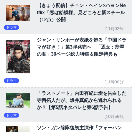
【きょう配信】チョン・ヘイン×ハヨンNe
tflix「恋は飴模様」見どころと新スチール
（12点）公開
ドラマ
[11時02分]
ジャン・リンホーが表紙を飾る「中国ドラ
マが好き！」第3弾発売へ 「逐玉：翡翠
の君」30ページ総力特集＆限定特典も
ドラマ
[11時00分]
「ラストノート」内田有紀に愛を告白した
寺西拓人だが、坂井真紀から逃れられる
か？【第5話ネタバレと第6話予告】
ドラマ
[10時56分]
ソン・ガン除隊後初主演作「フォーハン