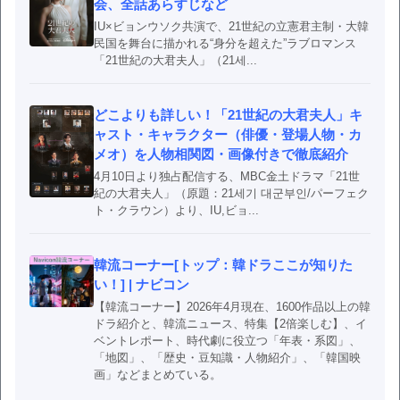
会、全話あらすじなど
IU×ビョンウソク共演で、21世紀の立憲君主制・大韓
民国を舞台に描かれる“身分を超えた”ラブロマンス
「21世紀の大君夫人」（21세...
どこよりも詳しい！「21世紀の大君夫人」キ
ャスト・キャラクター（俳優・登場人物・カ
メオ）を人物相関図・画像付きで徹底紹介
4月10日より独占配信する、MBC金土ドラマ「21世
紀の大君夫人」（原題：21세기 대군부인/パーフェク
ト・クラウン）より、IU,ビョ...
韓流コーナー[トップ：韓ドラここが知りた
い！] | ナビコン
【韓流コーナー】2026年4月現在、1600作品以上の韓
ドラ紹介と、韓流ニュース、特集【2倍楽しむ】、イ
ベントレポート、時代劇に役立つ「年表・系図」、
「地図」、「歴史・豆知識・人物紹介」、「韓国映
画」などまとめている。