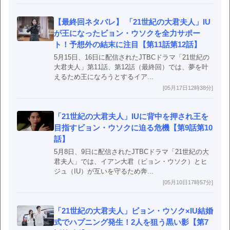
【最終回ネタバレ】 「21世紀の大君夫人」IU
が王になったビョン・ウソクを全力サポー
ト！予想外の結末に注目【第11話第12話】
5月15日、16日に配信されたJTBCドラマ「21世紀の
大君夫人」第11話、第12話（最終回）では、夢を叶
えるため王になろうとするイア...
[05月17日12時38分]
「21世紀の大君夫人」IUに背中を押され王を
目指すビョン・ウソクに迫る危機【第9話第10
話】
5月8日、9日に配信されたJTBCドラマ「21世紀の大
君夫人」では、イアン大君（ビョン・ウソク）とヒ
ジュ（IU）が互いを守るため奔...
[05月10日17時57分]
「21世紀の大君夫人」ビョン・ウソク×IU結婚
式でハプニング発生！2人を狙う黒い影【第7