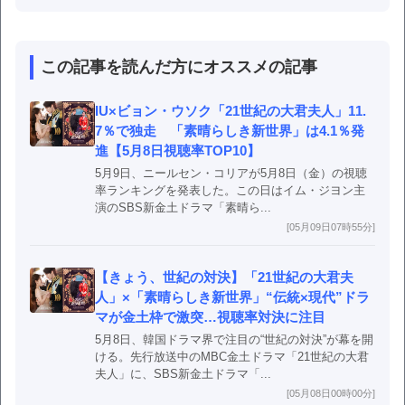
この記事を読んだ方にオススメの記事
IU×ビョン・ウソク「21世紀の大君夫人」11.
7％で独走 「素晴らしき新世界」は4.1％発
進【5月8日視聴率TOP10】
5月9日、ニールセン・コリアが5月8日（金）の視聴
率ランキングを発表した。この日はイム・ジヨン主
演のSBS新金土ドラマ「素晴ら...
[05月09日07時55分]
【きょう、世紀の対決】「21世紀の大君夫
人」×「素晴らしき新世界」“伝統×現代”ドラ
マが金土枠で激突…視聴率対決に注目
5月8日、韓国ドラマ界で注目の“世紀の対決”が幕を開
ける。先行放送中のMBC金土ドラマ「21世紀の大君
夫人」に、SBS新金土ドラマ「...
[05月08日00時00分]