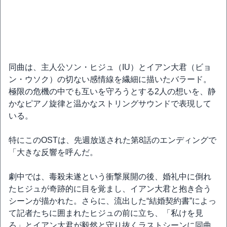
同曲は、主人公ソン・ヒジュ（IU）とイアン大君（ビョ
ン・ウソク）の切ない感情線を繊細に描いたバラード。
極限の危機の中でも互いを守ろうとする2人の想いを、静
かなピアノ旋律と温かなストリングサウンドで表現して
いる。
特にこのOSTは、先週放送された第8話のエンディングで
「大きな反響を呼んだ。
劇中では、毒殺未遂という衝撃展開の後、婚礼中に倒れ
たヒジュが奇跡的に目を覚まし、イアン大君と抱き合う
シーンが描かれた。さらに、流出した“結婚契約書”によっ
て記者たちに囲まれたヒジュの前に立ち、「私けを見
ろ」とイアン大君が毅然と守り抜くラストシーンに同曲