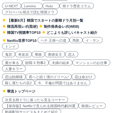
U-NEXT
Lemino
Hulu
韓ドラ歴史コラム
グローバル視点で読む韓国ドラ
【最新8月】韓国でスタートの新韓ドラ月別一覧
韓流再現レポ(取材)
制作発表会レポ(WEB)
韓国TV視聴率TOP10
どこよりも詳しい!キャスト紹介
ヘチ 王座への道
馬医
イ・サン
Netflix世界TOP10
トンイ
鬼宮
奇皇后
華政
善徳女王
恋人
愛が来る
財閥 X 刑事2
夫婦の結末
マンションのお仕事
人妻キラー
恋は飴模様
君へと続く僕のドリーム!
恋は命がけ
殺し屋たちの店2
今、不倫が問題ではありません
華流トップページ
次見る韓ドラに迷ったら見るコーナー
【保存版】Netflixで見られる韓国時代劇20選
映画レビュー
動画配信サービスをまとめて紹介