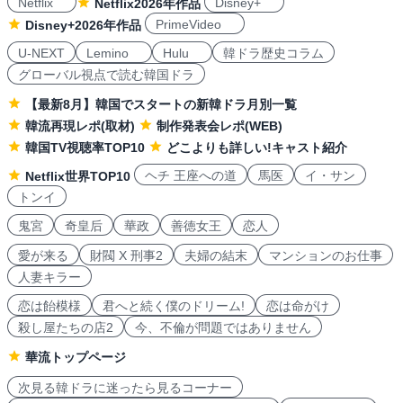
Netflix
Disney+
Netflix2026年作品
PrimeVideo
Disney+2026年作品
U-NEXT
Lemino
Hulu
韓ドラ歴史コラム
グローバル視点で読む韓国ドラ
【最新8月】韓国でスタートの新韓ドラ月別一覧
韓流再現レポ(取材)
制作発表会レポ(WEB)
韓国TV視聴率TOP10
どこよりも詳しい!キャスト紹介
ヘチ 王座への道
馬医
イ・サン
Netflix世界TOP10
トンイ
鬼宮
奇皇后
華政
善徳女王
恋人
愛が来る
財閥 X 刑事2
夫婦の結末
マンションのお仕事
人妻キラー
恋は飴模様
君へと続く僕のドリーム!
恋は命がけ
殺し屋たちの店2
今、不倫が問題ではありません
華流トップページ
次見る韓ドラに迷ったら見るコーナー