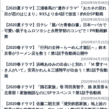
[2020年09月08日]
【2020夏ドラマ】三浦春馬の“遺作ドラマ”「おカネの切れ
目が恋のはじまり」9/15より全4話で放送！約6分SP動画
[2020年08月01日]
【2020夏ドラマ】日テレ「親バカ青春白書」日本一バカで
可愛い親子をムロツヨシと永野芽郁のコンビで！PR動画解
禁
[2020年07月15日]
【2020春ドラマ】「行列の女神～らーめん才遊記～」鈴木
京香がラーメン店を救う！第1話予告動画公開中
[2020年04月19日]
【2020春ドラマ】浜崎あゆみの出会いと別れ！「Ｍ 愛すべ
き人がいて」安斉かれん＆三浦翔平が出会う！第1話予告動
画
[2020年04月16日]
【2020春ドラマ】「隕石家族」母 羽田美智子、娘 泉里香＆
北香那！家族物語なのにSFサスペンス？第1話予告動画
[2020年04月09日]
【2020春ドラマ】佐藤二朗主演「浦安鉄筋家族」地上波の