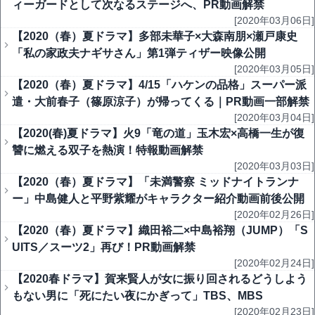
ィーガードとして次なるステージへ、PR動画解禁
[2020年03月06日]
【2020（春）夏ドラマ】多部未華子×大森南朋×瀬戸康史
「私の家政夫ナギサさん」第1弾ティザー映像公開
[2020年03月05日]
【2020（春）夏ドラマ】4/15「ハケンの品格」スーパー派
遣・大前春子（篠原涼子）が帰ってくる｜PR動画一部解禁
[2020年03月04日]
【2020(春)夏ドラマ】火9「竜の道」玉木宏×高橋一生が復
讐に燃える双子を熱演！特報動画解禁
[2020年03月03日]
【2020（春）夏ドラマ】「未満警察 ミッドナイトランナ
ー」中島健人と平野紫耀がキャラクター紹介動画前後公開
[2020年02月26日]
【2020（春）夏ドラマ】織田裕二×中島裕翔（JUMP）「S
UITS／スーツ2」再び！PR動画解禁
[2020年02月24日]
【2020春ドラマ】賀来賢人が女に振り回されるどうしよう
もない男に「死にたい夜にかぎって」TBS、MBS
[2020年02月23日]