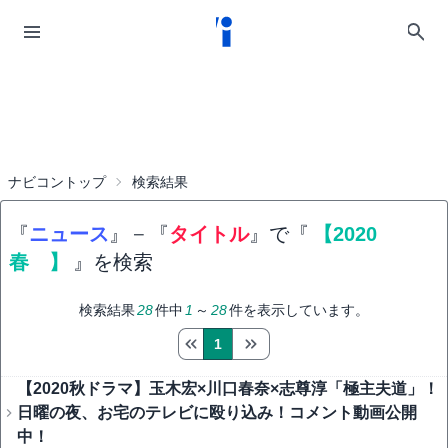
ナビコントップ
検索結果
『
ニュース
』
−
『
タイトル
』で『
【2020
春 】
』を検索
検索結果
28
件中
1
～
28
件を表示しています。
1
【2020秋ドラマ】玉木宏×川口春奈×志尊淳「極主夫道」！
日曜の夜、お宅のテレビに殴り込み！コメント動画公開
中！