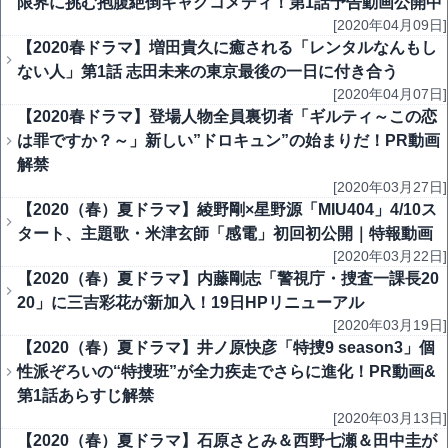
限界に挑む抱腹絶倒ギャグコメディ！第1話予告動画公開中
[2020年04月09日]
【2020春ドラマ】増田貴久に癒される「レンタルなんもし
ない人」第1話 志田未来の東京最後の一日に付き合う
[2020年04月07日]
【2020春ドラマ】登場人物全員裏切者「ギルティ～この恋
は罪ですか？～」新しい”ドロキュン”の始まりだ！PR動画
解禁
[2020年03月27日]
【2020（春）夏ドラマ】綾野剛×星野源「MIU404」4/10ス
タート、主題歌・米津玄師「感電」初回初公開｜特報動画
[2020年03月22日]
【2020（春）夏ドラマ】内藤剛志「警視庁・捜査一課長20
20」に三吉彩花が新加入！19日HPリニューアル
[2020年03月19日]
【2020（春）夏ドラマ】井ノ原快彦「特捜9 season3」個
性派ぞろいの“特捜班”が全力疾走でさらに進化！PR動画&
第1話あらすじ解禁
[2020年03月13日]
【2020（春）夏ドラマ】石原さとみ＆西野七瀬＆田中圭が