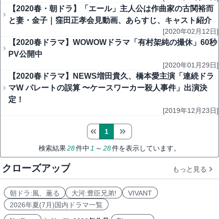
【2020春・朝ドラ】「エール」主人公は作曲家の古関裕而
と妻・金子｜窪田正孝会見動画、あらすじ、キャスト紹介
[2020年02月12日]
【2020春ドラマ】WOWOWドラマ「有村架純の撮休」60秒
PV公開中
[2020年01月29日]
【2020春ドラマ】NEWS増⽥貴久、橋本愛主演「連続ドラ
マW パレートの誤算 〜ケースワーカー殺人事件」出演決
定！
[2019年12月23日]
1
検索結果
28
件中
1
～
28
件を表示しています。
クローズアップ
もっと見る
朝ドラ:風、薫る
大河:豊臣兄弟!
VIVANT
2026年夏(7月)国内ドラマ一覧