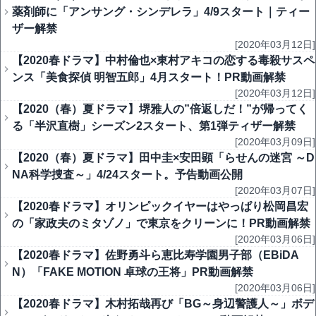
薬剤師に「アンサング・シンデレラ」4/9スタート｜ティー
ザー解禁
[2020年03月12日]
【2020春ドラマ】中村倫也×東村アキコの恋する毒殺サスペ
ンス「美食探偵 明智五郎」4月スタート！PR動画解禁
[2020年03月12日]
【2020（春）夏ドラマ】堺雅人の”倍返しだ！”が帰ってく
る「半沢直樹」シーズン2スタート、第1弾ティザー解禁
[2020年03月09日]
【2020（春）夏ドラマ】田中圭×安田顕「らせんの迷宮 ～D
NA科学捜査～」4/24スタート。予告動画公開
[2020年03月07日]
【2020春ドラマ】オリンピックイヤーはやっぱり松岡昌宏
の「家政夫のミタゾノ」で東京をクリーンに！PR動画解禁
[2020年03月06日]
【2020春ドラマ】佐野勇斗ら恵比寿学園男子部（EBiDA
N）「FAKE MOTION 卓球の王将」PR動画解禁
[2020年03月06日]
【2020春ドラマ】木村拓哉再び「BG～身辺警護人～」ボデ