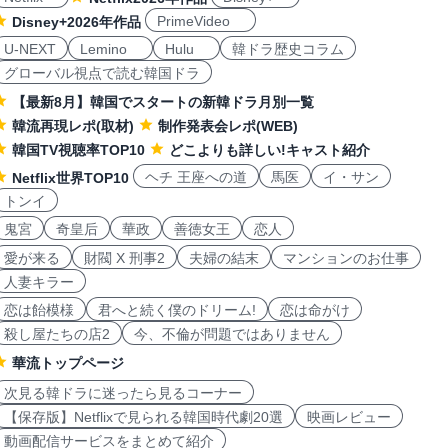
PrimeVideo
Disney+2026年作品
U-NEXT
Lemino
Hulu
韓ドラ歴史コラム
グローバル視点で読む韓国ドラ
【最新8月】韓国でスタートの新韓ドラ月別一覧
韓流再現レポ(取材)
制作発表会レポ(WEB)
韓国TV視聴率TOP10
どこよりも詳しい!キャスト紹介
ヘチ 王座への道
馬医
イ・サン
Netflix世界TOP10
トンイ
鬼宮
奇皇后
華政
善徳女王
恋人
愛が来る
財閥 X 刑事2
夫婦の結末
マンションのお仕事
人妻キラー
恋は飴模様
君へと続く僕のドリーム!
恋は命がけ
殺し屋たちの店2
今、不倫が問題ではありません
華流トップページ
次見る韓ドラに迷ったら見るコーナー
【保存版】Netflixで見られる韓国時代劇20選
映画レビュー
動画配信サービスをまとめて紹介