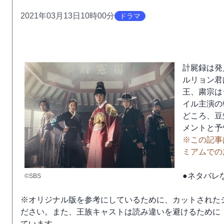
2021年03月13日10時00分
ドラマ
計屍録は発
ルリョン君
王、粛宗は
イル主演の
どころ、豆
メントと予
※この記事は
ミアムでの
●ネタバレ
©SBS
※オリジナル版を参考にしているために、カットされた
ださい。また、王族キャストは読み違いを避けるために
ています。