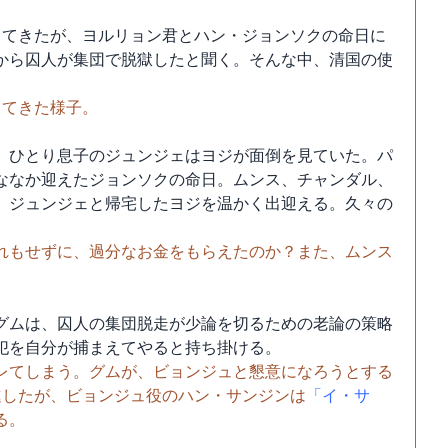
きてきたが、ヨルリョン君とハン・ジョンソクの命日に
から囚人が集団で脱獄したと聞く。そんな中、清国の使
ってきた様子。
、ひとり息子のジュンジェはヨジが面倒を見ていた。パ
ななか迎えたジョンソクの命日。ムンス、チャンダル、
、ジュンジェと帰宅したヨジを温かく出迎える。久々の
れもせずに、過分なお金をもらえたのか？また、ムンス
グムは、囚人の集団脱走が少論を切るための老論の策略
犯を自分が捕まえてやると持ち掛ける。
レてしまう。グムが、ビョンジュと懇意になろうとする
進したが、ビョンジュ役のハン・サンジンは
「イ・サ
る。