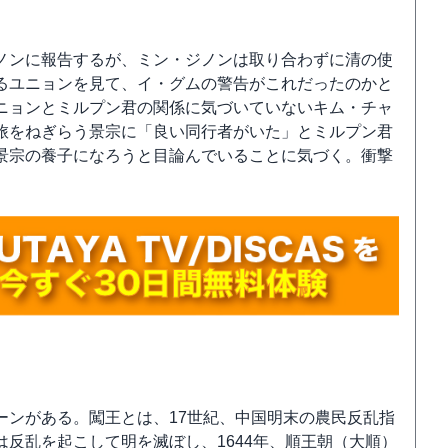
ノンに報告するが、ミン・ジノンは取り合わずに清の使
るユニョンを見て、イ・グムの警告がこれだったのかと
ニョンとミルプン君の関係に気づいていないキム・チャ
旅をねぎらう景宗に「良い同行者がいた」とミルプン君
景宗の養子になろうと目論んでいることに気づく。衝撃
ーンがある。闖王とは、17世紀、中国明末の農民反乱指
反乱を起こして明を滅ぼし、1644年、順王朝（大順）