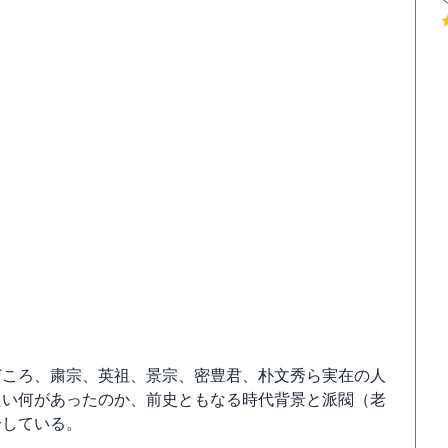
どころ、粛宗、英祖、景宗、密豊君、朴文秀ら実在の人
たい何があったのか、前史ともなる時代背景と派閥（老
介している。