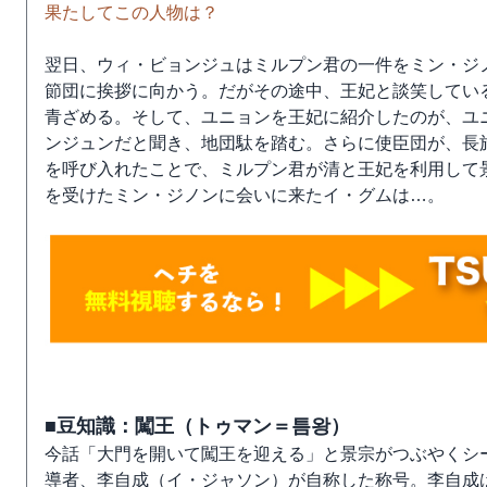
果たしてこの人物は？
翌日、ウィ・ビョンジュはミルプン君の一件をミン・ジ
節団に挨拶に向かう。だがその途中、王妃と談笑してい
青ざめる。そして、ユニョンを王妃に紹介したのが、ユ
ンジュンだと聞き、地団駄を踏む。さらに使臣団が、長
を呼び入れたことで、ミルプン君が清と王妃を利用して
を受けたミン・ジノンに会いに来たイ・グムは…。
■豆知識：闖王（トゥマン＝틈왕）
今話「大門を開いて闖王を迎える」と景宗がつぶやくシ
導者、李自成（イ・ジャソン）が自称した称号。李自成は