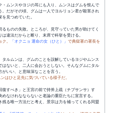
ク・ムンスやヨジの耳にも入り、ムンスはグムを恨んで
う。だがその頃、グムは一人でヨルリョン君が殺害され
家を見つめていた。
切るものの失敗。ところが、見守っていた男が助けてく
りは違法だからと断り、末席で科挙を受ける。
ョク。
「オクニョ 運命の女（ひと）」
で典獄署の署長を
。タルムンは、グムのことを誤解しているヨジやムンス
ではないと、二人に会おうとしない。そんなグムにタル
方がいい、と意味深なことを言う。
ムンはひと足先に気づいている様子だ。
回復すべき」と王宮の前で持斧上疏（チブサンサ）す
決めなけれなならないと老論の重臣たちに宣言する。
き残る唯一方法だと考え、景宗は力を補ってくれる同盟