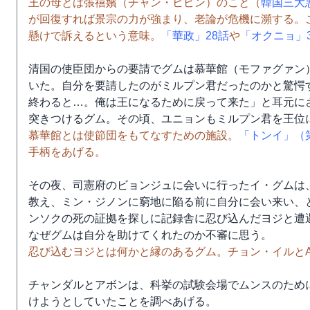
王の母とは張禧嬪（チャン・ヒビン）のこと（
韓国三大
が回復すれば景宗の力が強まり、老論が危機に瀕する。
懸けで訴えるという意味。
「華政」28話
や
「オクニョ」
清国の使臣団からの要請でグムは慕華館（モファグァン
いた。自分を要請したのがミルプン君だったのかと驚愕
終わると…。俺は王になるために戻って来た」と耳元に
突きつけるグム。その頃、ユニョンもミルプン君を王位
慕華館とは使節団をもてなすための施設。
「トンイ」（
手柄をあげる。
その夜、司憲府のビョンジュに会いに行ったイ・グムは
教え、ミン・ジノンに窮地に陥る前に自分に会い来い、
ンソクの死の証拠を探しに記録舎に忍び込んだヨジと遭
なぜグムは自分を助けてくれたのか不審に思う。
忍び込むヨジとは何かと縁のあるグム。チョン・イルとA
チャンダルとアボンは、科挙の試験会場でムンスのため
けようとしていたことを調べあげる。