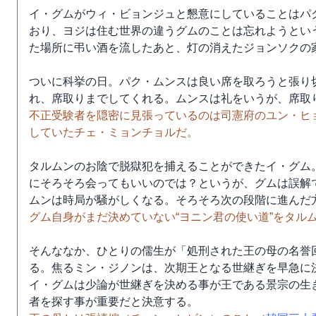
イ・グムがウィ・ビョンジュと懇意にしていることはパ
おり、ヨジは住む世界の違うグムのことは忘れようとい
た場所に弔い酒を流したあと、灯の消えたジョンソクの
ついに科挙の日。パク・ムンスは良い席を取ろうと張り
れ、席取りまでしてくれる。ムンスは礼をいうが、席取
不正受験者を隠密に見張っているのは司憲府のユン・ヒ
していたチェ・ミョンチョルだ。
タルムンのお陰で脱獄犯を捕えることができたイ・グム
にそろそろ会ってもいいのでは？というが、グムは誤解
ムンは時局が騒がしくなる。そろそろ次の段階に進んだ
グム自身がまだ決めていない“ヨニン君の使い道”をタル
そんななか、ひとりの儒生が「処刑された王の母の名誉
る。焦るミン・ジノンは、次期王となる世継ぎを早急に
イ・グムは少論が世継ぎを決める事が王である景宗の生
者を探す事が重要だと決意する。