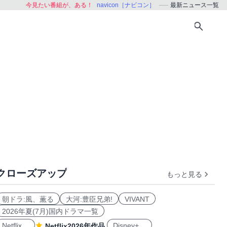
今見たい番組が、ある！
navicon［ナビコン］
最新ニュース一覧
クローズアップ
もっと見る
朝ドラ:風、薫る
大河:豊臣兄弟!
VIVANT
2026年夏(7月)国内ドラマ一覧
Netflix
Disney+
Netflix2026年作品