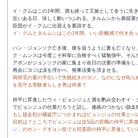
イ・グムはこの1年間、酒も絶って王族として全うに生
近いある日、珍しく酔いつぶれる。タルムンから典獄署
臣団がイ・グムに出迎えを要請する。
イ・グムとタルムンはこの1年間、いい距離感で付き合
ハン・ジョンソク亡き後、後を追うように妻も亡くなり
ク・ムンスは今度こそ科挙に合格すべく猛勉強中。そん
アボンがジョンソクの家に集まり命日の法要の準備をし
再会にヨジは涙を浮かべ、無事法要を済ませる。
両班宅の宴の手伝いで失敗続きのヨジ。なのになぜ叱ら
を見守る受験者らしき男は何者？
持平に昇進したウィ・ビョンジュと酒を酌み交わすイ・
でビョンジュの仕業だろうと話し、連絡のつかない脱走
もし脱走犯が捕盗庁につかまればビョンジュの仕業とバ
目的は？ところでビョンジュは従5品の官職の侍平に昇
ン」
のホン・グギョン役でも司憲府の持平に昇進してい