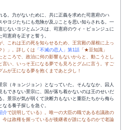
れる。力がないために、共に正義を求めた司憲府のハ
スやヨジたちにも危険が及ぶことを思い知らされる。一
信じないヨジとムンスは、司憲府のウィ・ビョンジュに
た司憲府を正すと誓う。
が、これは王の死を知らせるため、王宮殿の屋根に上っ
ク）」。詳しくは
「不滅の恋人」第1話
「★豆知識」
たところで、政治に何の影響もないからと、動こうとし
と言い、いっそ王になる夢でも見ろとグムに言う。すご
グムが王になる夢を抱くまであと少し！
景宗（キョンジョン）となっていた。そんななか、囚人
見もできない景宗に、国が落ち着かないのは王のせいだ
る。景宗が気が弱くて決断力もないと重臣たちから侮ら
となる養子探しを急ぐ。
紹介
で説明している）。唯一の大臣の職である右議政の
、今は政権を握っているが後継者が誰になるのかで老論