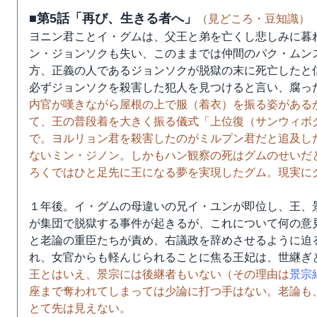
■第5話「再び、生きる者へ」
（見どころ・豆知識）
ヨニン君ことイ・グムは、父王と弟を亡くし悲しみに暮
ン・ジョンソクも失い、このままでは仲間のパク・ムン
方、正義の人であるジョンソクが脱獄の末に死亡したと
必ずジョンソクを殺害した犯人を見つけると言い、腐っ
内官が嘆きながら屋根の上で服（着衣）を振る姿がある
て、王の普段着を大きく振る儀式「上位復（サンウィボ
で。ヨルリョン君を殺害したのがミルプン君だと追及し
ないミン・ジノン。しかもハン観察の死はグムのせいだ
ろくではひと足先に王になる夢を実現したグム。現実に
１年後。イ・グムの母違いの兄イ・ユンが即位し、王、
が集団で脱獄する事件が起きるが、これについて何の意
と老論の重臣たちが責め、右議政を辞めさせるように迫
れ、女官からも軽んじられることに焦る王妃は、世継ぎ
王とはいえ、景宗には後継者もいない（その理由は
景宗
座まで奪われてしまっては少論に打つ手はない。老論も
とて先は見えない。