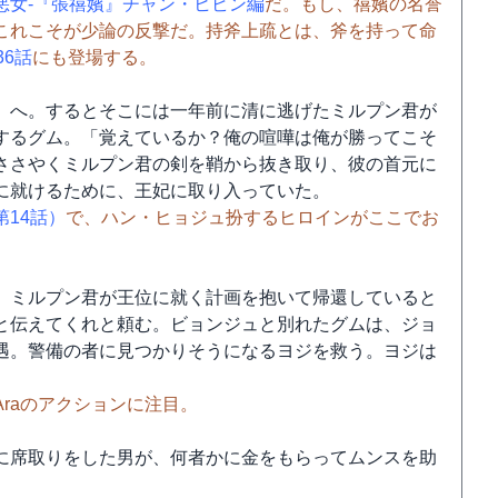
悪女-『張禧嬪』チャン・ヒビン編
だ。もし、禧嬪の名誉
これこそが少論の反撃だ。持斧上疏とは、斧を持って命
36話
にも登場する。
）へ。するとそこには一年前に清に逃げたミルプン君が
するグム。「覚えているか？俺の喧嘩は俺が勝ってこそ
ささやくミルプン君の剣を鞘から抜き取り、彼の首元に
に就けるために、王妃に取り入っていた。
第14話）
で、ハン・ヒョジュ扮するヒロインがここでお
、ミルプン君が王位に就く計画を抱いて帰還していると
と伝えてくれと頼む。ビョンジュと別れたグムは、ジョ
遇。警備の者に見つかりそうになるヨジを救う。ヨジは
raのアクションに注目。
に席取りをした男が、何者かに金をもらってムンスを助