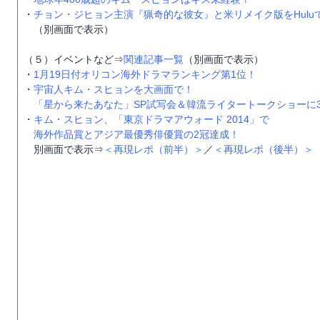
・
チョン・ジヒョン主演『猟奇的な彼女』と米リメイク版をHulu
（別画面で表示）
（５）イベントなど⇒
関連記事一覧
（別画面で表示）
・
1月19日付オリコン海外ドラマランキング第1位！
・
宇宙人キム・スヒョンを大画面で！
「星から来たあなた」SP試写会＆韓流ライタートークショーに3
・
キム・スヒョン、「東京ドラマアウォード 2014」で
海外作品賞とアジア最優秀俳優賞の2冠達成！
別画面で表示⇒
＜再現レポ（前半）＞
／
＜再現レポ（後半）＞