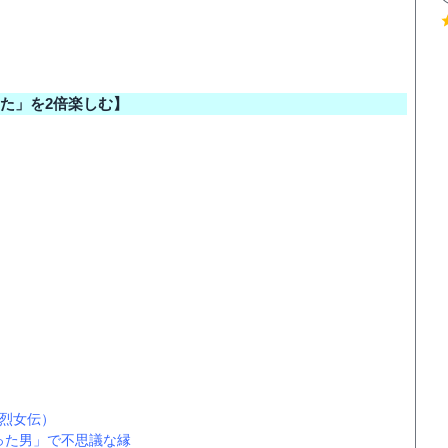
た」を2倍楽しむ】
烈女伝）
った男」で不思議な縁