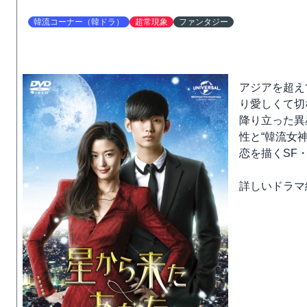
韓流コーナー（韓ドラ）
超常現象
ファンタジー
アジアを超え
り愛しくて切
降り立った異
性と“韓流女
恋を描くSF
詳しいドラマ