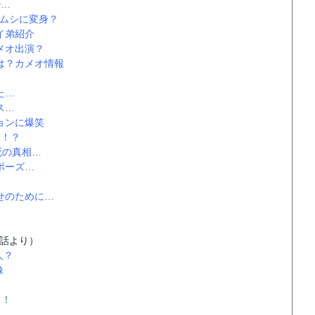
秒…
ムシに変身？
イ弟紹介
メオ出演？
は？カメオ情報
た…
ス…
ョンに爆笑
会！？
死の真相…
ポーズ…
せのために…
3話より）
人？
像
々！