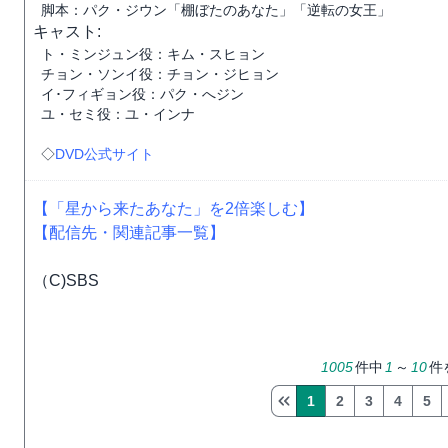
脚本：パク・ジウン「棚ぼたのあなた」「逆転の女王」
キャスト:
ト・ミンジュン役：キム・スヒョン
チョン・ソンイ役：チョン・ジヒョン
イ･フィギョン役：パク・へジン
ユ・セミ役：ユ・インナ
◇
DVD公式サイト
【「星から来たあなた」を2倍楽しむ】
【配信先・関連記事一覧】
（C)SBS
1005
件中
1
～
10
件
1
2
3
4
5