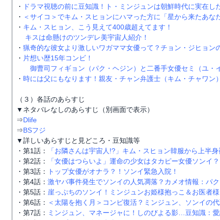
・
ドラマ視聴の前に豆知識！ト・ミンジュンは朝鮮時代に実在し
・
＜サイコ＞でキム・スヒョンにハマった方に「星から来たあな
・
キム・スヒョン、こう見えて400歳超えてます！
キスは命懸けのツンデレ美宇宙人紹介！
・
猟奇的な彼女より激しいワガママ女優って？チョン・ジヒョン
・
片想い歴15年コンビ！
御曹司フィギョン（パク・ヘジン）と二番手女優セミ（ユ・
・
時には父にもなります！親友・チャン弁護士（キム・チャワン
（３）各話のあらすじ
▼ネタバレなしのあらすじ（別画面で表示）
⇒
Dlife
⇒
BSフジ
▼詳しいあらすじと見どころ・豆知識等
・第1話：
「お隣さんは宇宙人!?」キム・スヒョン韓服から上半身
・第2話：
「女優はつらいよ」運命の少女はタカピー女優ソンイ？
・第3話：
トップ女優がオナラ？！ソンイ緊急入院！
・第4話：
激ヤバ事件発生でソンイの人気凋落？カメオ情報：パク
・第5話：
崖っぷちのソンイ！ミンジュンお姫様抱っこ＆お医者様
・第6話：
＜太陽を抱く月＞コンビ復活？ミンジュン、ソンイの代
・第7話：
ミンジュン、マネージャに！しのびよる影…豆知識：愛