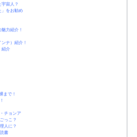
た宇宙人？
た」をお勧め
の魅力紹介！
インナ）紹介！
）紹介
裸まで！
！
・チョンア
ごっこ？
理人に？
読書