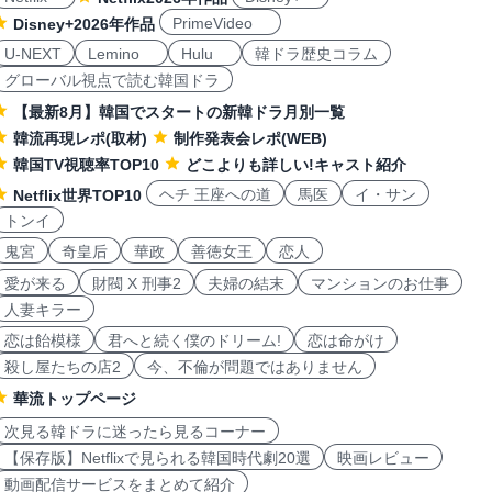
PrimeVideo
Disney+2026年作品
U-NEXT
Lemino
Hulu
韓ドラ歴史コラム
グローバル視点で読む韓国ドラ
【最新8月】韓国でスタートの新韓ドラ月別一覧
韓流再現レポ(取材)
制作発表会レポ(WEB)
韓国TV視聴率TOP10
どこよりも詳しい!キャスト紹介
ヘチ 王座への道
馬医
イ・サン
Netflix世界TOP10
トンイ
鬼宮
奇皇后
華政
善徳女王
恋人
愛が来る
財閥 X 刑事2
夫婦の結末
マンションのお仕事
人妻キラー
恋は飴模様
君へと続く僕のドリーム!
恋は命がけ
殺し屋たちの店2
今、不倫が問題ではありません
華流トップページ
次見る韓ドラに迷ったら見るコーナー
【保存版】Netflixで見られる韓国時代劇20選
映画レビュー
動画配信サービスをまとめて紹介