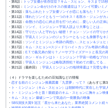
・第8話：
トップ女優が依存症症？キム・スヒョン、キスまで15
・第9話：
ミンジュン命がけのキスの後遺症は？ソンイ可愛いミノ
・第10話：
落ちぶれたトップ女優ソンイが恋にも落ちた！？ソン
・第11話：
壊れたソンイともう一つのキス！名医ホ・ジュンがカ
・第12話：
命懸けの恋心に終止符を打つために…愛しい人の正体
・第13話：
ソンイ、ミンジュン＝宇宙人説より大事なことは…
・第14話：
守りたい人と守れない秘密！チョン・ソンイの守りか
・第15話：
宇宙人ミンジュンのジェラシーともっとも身勝手なキ
・第16話：
ソンイとミンジュン奇跡の両想い…スヒョン＆ジェヒ
・第17話：
キム・スヒョン×スジ＜ドリハイ＞カップル奇跡の再
・第18話：
E.T.で義兄弟の契り？ノーサプライズデートと長兄の
・第19話：
ホン・ギルドンはト・ミンジュン？宇宙一幼稚なプロ
・第20話：
宇宙人ミンジュンは略取誘拐犯？初めての愛してる…
・第21話（最終回）：
宇宙人ミンジュンの地球帰還は？完璧な幸
（４）ドラマを楽しむための豆知識などの情報
・
恋する前のミンジュン推薦図書「九雲夢」って？
（あらすじ第
・
ト・ミンジュン（キム・スヒョン）は朝鮮時代に実在した宇宙
・
ト・ミンジュン今と昔！眼鏡姿のキム・スヒョンに胸キュン映
・
キム・スヒョン 爆破シーンで気迫の一発勝負の映像
・
SBS演技大賞9 冠王「星から来たあなた」業界絶賛コメント続
・
地球年400歳超のキム・スヒョンはキス未経験？