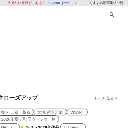
今見たい番組が、ある！
navicon［ナビコン］
おすすめ動画番組一覧
クローズアップ
もっと見る
おすすめ
朝ドラ:風、薫る
大河:豊臣兄弟!
VIVANT
2026年夏(7月)国内ドラマ一覧
Netflix
Disney+
Netflix2026年作品