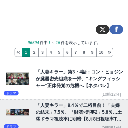
96594
件中
1
～
15
件を表示しています。
1
2
3
4
5
6
7
8
9
10
「人妻キラー」第3・4話：コン・ヒョジン
が臓器密売組織を一掃、“キングフィッシ
ャー”正体発覚の危機へ【ネタバレ】
ドラマ
[10時12分]
「人妻キラー」9.4％で二桁目前！「夫婦
の結末」7.5％、「財閥×刑事2」5.8％…土
曜ドラマ視聴率に明暗【8月8日視聴率TO
P10】
ドラマ
[08時51分]