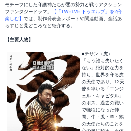
モチーフにした守護神たちが悪の勢力と戦うアクション
ファンタジードラマ。
【「TWELVE トゥエルブ」を2倍
楽しむ】
では、制作発表会レポートや関連動画、全話あ
らすじと見どころなど紹介する。
【主要人物】
■テサン（虎）
「もう誰も失いたく
ない」絶対的な力を
持ち、世界を守る虎
の天使であり、12天
使を率いる「エンジ
ェル・キャピタル」
のボス。過去の戦い
で犠牲になった仲
間、牛・兎・羊・鶏
の天使たちのことを
心の奥に秘め、正体