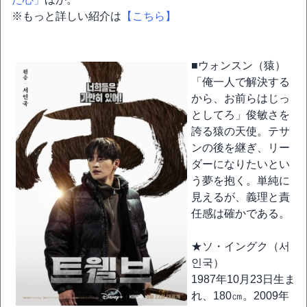
※もっと詳しい紹介は
【こちら】
■ウォンスン（猿）
「俺一人で解決する
から、お前らはじっ
としてろ」俊敏さを
誇る猿の天使。テサ
ンの後を継ぎ、リー
ダーになりたいとい
う夢を抱く。単純に
見えるが、義理と責
任感は確かである。
★ソ・イングク（서
인국）
1987年10月23日生ま
れ、180㎝。2009年