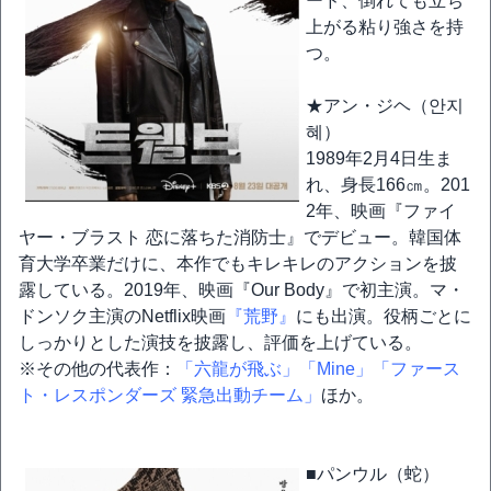
ード、倒れても立ち
上がる粘り強さを持
つ。
★アン・ジヘ（안지
혜）
1989年2月4日生ま
れ、身長166㎝。201
2年、映画『ファイ
ヤー・ブラスト 恋に落ちた消防士』でデビュー。韓国体
育大学卒業だけに、本作でもキレキレのアクションを披
露している。2019年、映画『Our Body』で初主演。マ・
ドンソク主演のNetflix映画
『荒野』
にも出演。役柄ごとに
しっかりとした演技を披露し、評価を上げている。
※その他の代表作：
「六龍が飛ぶ」
「Mine」
「ファース
ト・レスポンダーズ 緊急出動チーム」
ほか。
■パンウル（蛇）