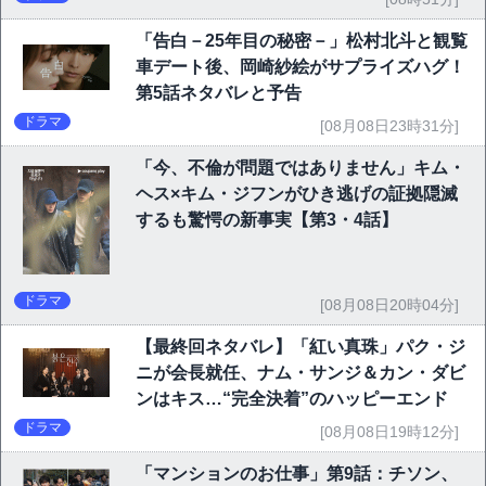
「告白－25年目の秘密－」松村北斗と観覧
車デート後、岡崎紗絵がサプライズハグ！
第5話ネタバレと予告
ドラマ
[08月08日23時31分]
「今、不倫が問題ではありません」キム・
ヘス×キム・ジフンがひき逃げの証拠隠滅
するも驚愕の新事実【第3・4話】
ドラマ
[08月08日20時04分]
【最終回ネタバレ】「紅い真珠」パク・ジ
ニが会長就任、ナム・サンジ＆カン・ダビ
ンはキス…“完全決着”のハッピーエンド
ドラマ
[08月08日19時12分]
「マンションのお仕事」第9話：チソン、