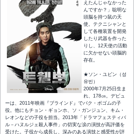
えたんじゃなかった
んですか？」聡明な
頭脳を持つ鼠の天
使。テクニシャンと
して各種装置を開発
したり武器を作った
りし、12天使の活動
に欠かせない頭脳的
存在。
★ソン・ユビン（성
유빈）
2000年7月25日生ま
れ、178㎝。デビュ
ーは、2011年映画『ブラインド』でパク・ボゴムの子
役。他にもチョン・ギョンホ、ソ・ガンジュン、キム・
レオンなどの子役を担当。2013年「ドラマフェスティバ
ル－ハヌルジェ殺人事件」の切実な涙の演技が高評価を
受けた。子役から成長し、深みのある演技と感受性が評