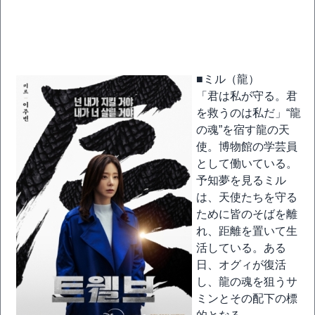
■ミル（龍）
「君は私が守る。君
を救うのは私だ」“龍
の魂”を宿す龍の天
使。博物館の学芸員
として働いている。
予知夢を見るミル
は、天使たちを守る
ために皆のそばを離
れ、距離を置いて生
活している。ある
日、オグィが復活
し、龍の魂を狙うサ
ミンとその配下の標