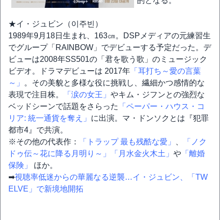
的となる。
★イ・ジュビン（이주빈）
1989年9月18日生まれ、163㎝。DSPメディアの元練習生
でグループ「RAINBOW」でデビューする予定だった。デ
ビューは2008年SS501の「君を歌う歌」のミュージック
ビデオ。ドラマデビューは 2017年
「耳打ち～愛の言葉
～」
。その美貌と多様な役に挑戦し、繊細かつ感情的な
表現で注目株。
「涙の女王」
やキム・ジフンとの強烈な
ベッドシーンで話題をさらった
「ペーパー・ハウス・コ
リア: 統一通貨を奪え」
に出演。マ・ドンソクとは『犯罪
都市4』で共演。
※その他の代表作：
「トラップ 最も残酷な愛」
、
「ノク
ドゥ伝～花に降る月明り～」
「月水金火木土」
や
「離婚
保険」
ほか。
➡
視聴率低迷からの華麗なる逆襲…イ・ジュビン、「TW
ELVE」で新境地開拓