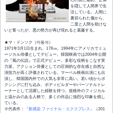
を隠して人間界で生
活している。人間に
裏切られた傷から、
二度と人間を助けな
いと誓ったが、悪の勢力が再び現れると葛藤する。
★マ・ドンソク（마동석）
1971年3月1日生まれ、178㎝。1994年にアメリカでミュ
ージカル俳優としてデビュー。韓国映画では2004年公開
の『風の伝説』で正式デビュー。多彩な役柄をこなす実
力派。アクション俳優としての圧倒的な存在感と自然な
演技力が高く評価されている。マーベル映画出演にも出
演し、韓国国内外での人気も非常に高い。若い頃からボ
クシングに打ち込み、ボディビルダーやパーソナルトレ
ーナーとして活躍した経験を持つ。規格外のフィジカル
と温かみのある人柄で、多くの作品に強烈な印象を残し
ている。
※代表作：
『新感染 ファイナル・エクスプレス』
（201