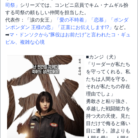
司祭」
シリーズでは、コンビニ店員でキム・ナムギル扮
する司祭の頼もしい仲間を担当した。
代表作：「涙の女王」
「愛の不時着」
「恋慕」
「ポンダ
ンポンダン 王様の恋」
「正直にお伝えします!?」
など。
➡
マ・ドンソクから“豚役はお前だけ”と言われたコ・ギュ
ピル、複雑な心境
■カンジ（犬）
「リーダーが私たち
を守ってくれる。私
たちは人間を守る。
それが私たちの存在
理由でしょ」
勇敢さと粘り強さ、
卓越した戦闘能力を
持つ犬の天使。見た
目だけで侮ると痛い
目に遭う。誰よりも