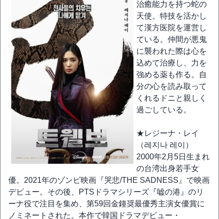
治癒能力を持つ蛇の
天使。特技を活かし
て漢方医院を運営し
ている。仲間が悪鬼
に襲われた際は心を
込めて治療し、力を
強める薬も作る。自
分の心を読み取って
くれるドニと親しく
過ごしている。
★レジーナ・レイ
（레지나 레이）
2000年2月5日生まれ
の台湾出身若手女
優。2021年のゾンビ映画『哭悲/THE SADNESS』で映画
デビュー。その後、PTSドラマシリーズ『嘘の港』のリ
ーナ役で注目を集め、第59回金鐘奨最優秀主演女優賞に
ノミネートされた。本作で韓国ドラマデビュー・