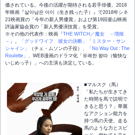
価されている。今後の活躍が期待される若手俳優。2018
年映画『살아남은 아이（生き残った子）』で2018年シネ
21映画賞の「今年の新人男優賞」および第19回釜山映画
評論家協会賞の「新人男優演技賞」を受賞。
※その他の代表作：映画
『THE WITCH／魔女 －増殖
－』
。
「グッドワイフ 彼女の決断」
「ミスター・サン
シャイン」
（チェ・ムソンの子役）、
「No Way Out : The
Roulette」
、WEB漫画のドラマ化「유쾌한 왕따（愉快な
いじめっ子）」への主演も決定している。
■マルスク（馬）
「私たちが生きてき
た時間を馬で説明で
きると思う？」華麗
なアクション能力を
持つ馬の天使。走る
馬のような力とスピ