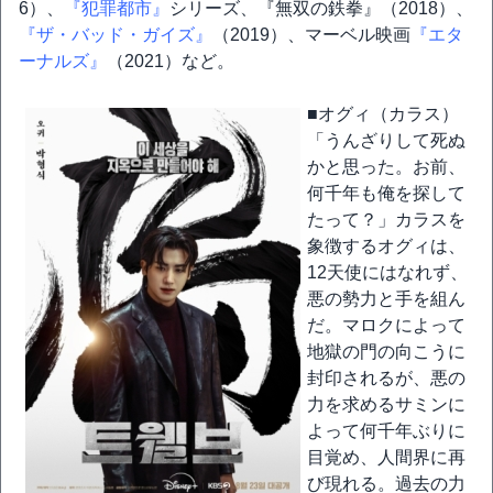
6）、
『犯罪都市』
シリーズ、『無双の鉄拳』（2018）、
『ザ・バッド・ガイズ』
（2019）、マーベル映画
『エタ
ーナルズ』
（2021）など。
■オグィ（カラス）
「うんざりして死ぬ
かと思った。お前、
何千年も俺を探して
たって？」カラスを
象徴するオグィは、
12天使にはなれず、
悪の勢力と手を組ん
だ。マロクによって
地獄の門の向こうに
封印されるが、悪の
力を求めるサミンに
よって何千年ぶりに
目覚め、人間界に再
び現れる。過去の力