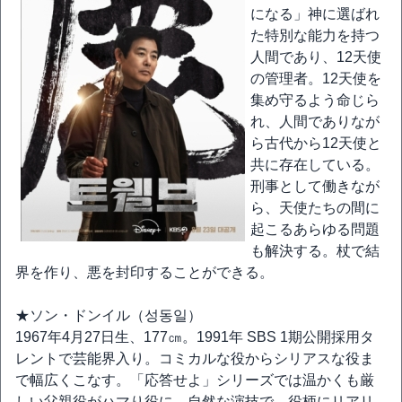
になる」神に選ばれ
た特別な能力を持つ
人間であり、12天使
の管理者。12天使を
集め守るよう命じら
れ、人間でありなが
ら古代から12天使と
共に存在している。
刑事として働きなが
ら、天使たちの間に
起こるあらゆる問題
も解決する。杖で結
界を作り、悪を封印することができる。
★ソン・ドンイル（성동일）
1967年4月27日生、177㎝。1991年 SBS 1期公開採用タ
レントで芸能界入り。コミカルな役からシリアスな役ま
で幅広くこなす。「応答せよ」シリーズでは温かくも厳
しい父親役がハマり役に。自然な演技で、役柄にリアリ