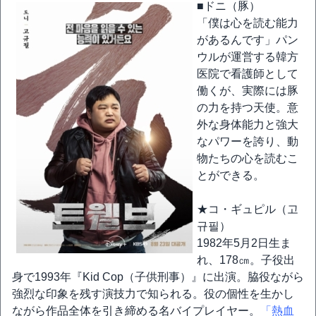
■ドニ（豚）
「僕は心を読む能力
があるんです」パン
ウルが運営する韓方
医院で看護師として
働くが、実際には豚
の力を持つ天使。意
外な身体能力と強大
なパワーを誇り、動
物たちの心を読むこ
とができる。
★コ・ギュピル（고
규필）
1982年5月2日生ま
れ、178㎝。子役出
身で1993年『Kid Cop（子供刑事）』に出演。脇役ながら
強烈な印象を残す演技力で知られる。役の個性を生かし
ながら作品全体を引き締める名バイプレイヤー。
「熱血