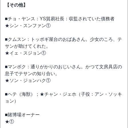
【その他】
■チョ・ヤンス：YS貿易社長：収監されていた債務者
★シン・スンファン①
■クムスン：トッポギ屋台のおばあさん。少女のころ、テ
サンが助けてくれた。
★イェ・スジョン①
■マンボク：通りがかりのおじいさん。かつて文房具店の
息子でテサンの知り合い。
★ソン・ジョンハク①
■ヘテ（海獣）；★チャン・ジェホ（子役：アン・ソッキ
ョン）
■賭博場オーナー
★①