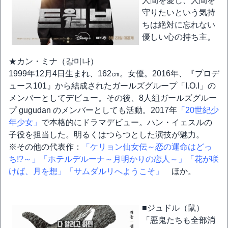
人間を愛し、人間を
守りたいという気持
ちは絶対に忘れない
優しい心の持ち主。
★カン・ミナ（강미나）
1999年12月4日生まれ、162㎝。女優。2016年、『プロデ
ュース101』から結成されたガールズグループ「I.O.I」の
メンバーとしてデビュー。その後、8人組ガールズグルー
プ gugudan のメンバーとしても活動。2017年
「20世紀少
年少女」
で本格的にドラマデビュー。ハン・イェスルの
子役を担当した。明るくはつらつとした演技が魅力。
※その他の代表作：
「ケリョン仙女伝～恋の運命はどっ
ち!?～」
「ホテルデルーナ～月明かりの恋人～」
「花が咲
けば、月を想」
「サムダルリへようこそ」
ほか。
■ジュドル（鼠）
「悪鬼たちも全部消