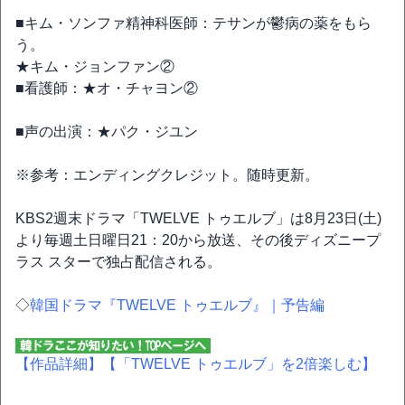
■キム・ソンファ精神科医師：テサンが鬱病の薬をもら
う。
★キム・ジョンファン②
■看護師：★オ・チャヨン②
■声の出演：★パク・ジユン
※参考：エンディングクレジット。随時更新。
KBS2週末ドラマ「TWELVE トゥエルブ」は8月23日(土)
より毎週土日曜日21：20から放送、その後ディズニープ
ラス スターで独占配信される。
◇
韓国ドラマ『TWELVE トゥエルブ』｜予告編
【作品詳細】
【「TWELVE トゥエルブ」を2倍楽しむ】