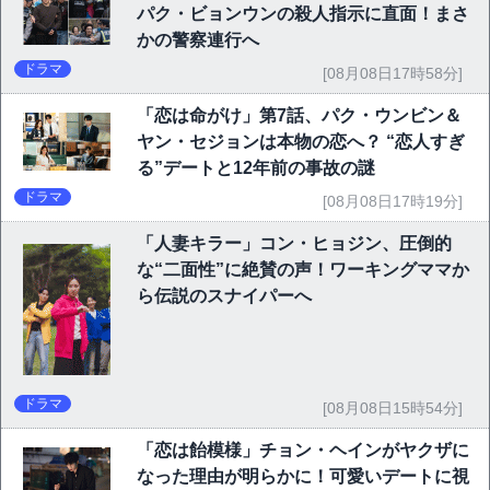
パク・ビョンウンの殺人指示に直面！まさ
かの警察連行へ
ドラマ
[08月08日17時58分]
「恋は命がけ」第7話、パク・ウンビン＆
ヤン・セジョンは本物の恋へ？ “恋人すぎ
る”デートと12年前の事故の謎
ドラマ
[08月08日17時19分]
「人妻キラー」コン・ヒョジン、圧倒的
な“二面性”に絶賛の声！ワーキングママか
ら伝説のスナイパーへ
ドラマ
[08月08日15時54分]
「恋は飴模様」チョン・ヘインがヤクザに
なった理由が明らかに！可愛いデートに視