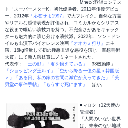
Mnetの歌唱コンテス
ト「スーパースターK」初代優勝者、2011年俳優デビュ
ー。2012年
「応答せよ1997」
で大ブレイク。自然な方言
やリアルな感情表現が評価され、コミカルからシリアス
な役まで幅広い演技力を持つ。不完全さがあるキャラク
ターも魅力的に演じ分ける演技派。2022年、ソン・ドン
イルも出演下バイオレンス映画
『オオカミ狩り』
に主
演。16kg増量して初の極悪非道な悪役を演じ「百想芸術
大賞」にて新人演技賞にノミネートされた。
代表作：
「王の顔」
「君を憶えている」
「38機動隊」
「ショッピング王ルイ」
「空から降る一億の星＜韓国版
＞」
「ある日、私の家の玄関に滅亡が入ってきた」
「美
男堂の事件手帖」
「もうすぐ死にます」
ほか。
■マロク（12天使の
管理者）
「人間のいない世界
は、未来のない地獄