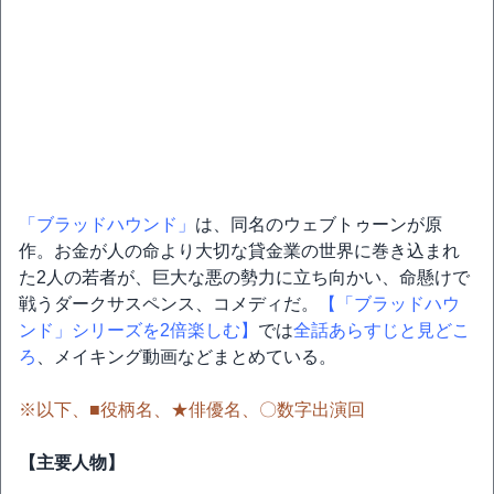
「ブラッドハウンド」
は、同名のウェブトゥーンが原
作。お金が人の命より大切な貸金業の世界に巻き込まれ
た2人の若者が、巨大な悪の勢力に立ち向かい、命懸けで
戦うダークサスペンス、コメディだ。
【「ブラッドハウ
ンド」シリーズを2倍楽しむ】
では
全話あらすじと見どこ
ろ
、メイキング動画などまとめている。
※以下、■役柄名、★俳優名、〇数字出演回
【主要人物】