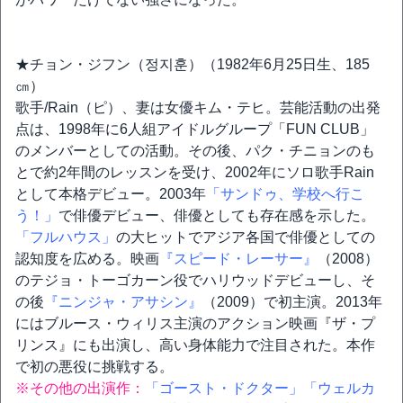
★チョン・ジフン（정지훈）（1982年6月25日生、185
㎝）
歌手/Rain（ピ）、妻は女優キム・テヒ。芸能活動の出発
点は、1998年に6人組アイドルグループ「FUN CLUB」
のメンバーとしての活動。その後、パク・チニョンのも
とで約2年間のレッスンを受け、2002年にソロ歌手Rain
として本格デビュー。2003年
「サンドゥ、学校へ行こ
う！」
で俳優デビュー、俳優としても存在感を示した。
「フルハウス」
の大ヒットでアジア各国で俳優としての
認知度を広める。映画
『スピード・レーサー』
（2008）
のテジョ・トーゴカーン役でハリウッドデビューし、そ
の後
『ニンジャ・アサシン』
（2009）で初主演。2013年
にはブルース・ウィリス主演のアクション映画『ザ・プ
リンス』にも出演し、高い身体能力で注目された。本作
で初の悪役に挑戦する。
※その他の出演作：
「ゴースト・ドクター」
「ウェルカ