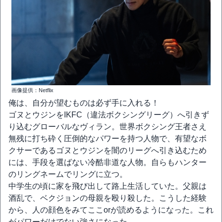
画像提供：Netflix
俺は、自分が望むものは必ず手に入れる！
ゴヌとウジンをIKFC（違法ボクシングリーグ）へ引きず
り込むグローバルなヴィラン。世界ボクシング王者さえ
無残に打ち砕く圧倒的なパワーを持つ人物で、有望なボ
クサーであるゴヌとウジンを闇のリーグへ引き込むため
には、手段を選ばない冷酷非道な人物。自らもハンター
のリングネームでリングに立つ。
中学生の頃に家を飛び出して路上生活していた。父親は
酒乱で、ベクジョンの母親を殴り殺した。こうした経験
から、人の顔色をみてここorが読めるようになった。これ
がパワーだけでない強さになった。