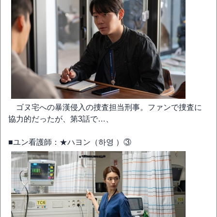
ゴヌ宅への暴漢侵入の捜査担当刑事。ファンで捜査に
協力的だったが、第3話で…、
■ユン看護師：★ハヨン（하영 ）③