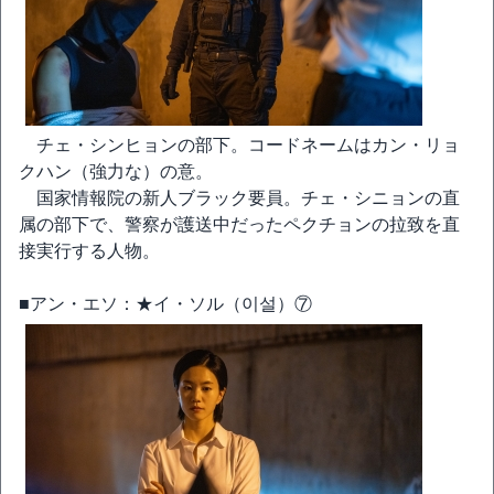
チェ・シンヒョンの部下。コードネームはカン・リョ
クハン（強力な）の意。
国家情報院の新人ブラック要員。チェ・シニョンの直
属の部下で、警察が護送中だったペクチョンの拉致を直
接実行する人物。
■アン・エソ：★イ・ソル（이설）⑦