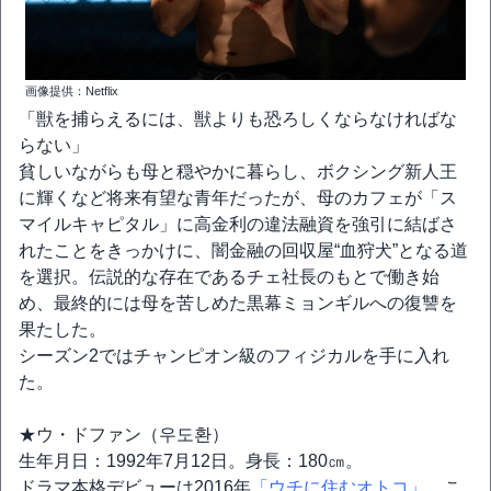
画像提供：Netflix
「獣を捕らえるには、獣よりも恐ろしくならなければな
らない」
貧しいながらも母と穏やかに暮らし、ボクシング新人王
に輝くなど将来有望な青年だったが、母のカフェが「ス
マイルキャピタル」に高金利の違法融資を強引に結ばさ
れたことをきっかけに、闇金融の回収屋“血狩犬”となる道
を選択。伝説的な存在であるチェ社長のもとで働き始
め、最終的には母を苦しめた黒幕ミョンギルへの復讐を
果たした。
シーズン2ではチャンピオン級のフィジカルを手に入れ
た。
★ウ・ドファン（우도환）
生年月日：1992年7月12日。身長：180㎝。
ドラマ本格デビューは2016年
「ウチに住むオトコ」
。こ