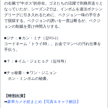
の右腕で“中ボス”的存在。ゴヌたちの活躍で刑務所送りと
なっていたが、シーズン2では、インボムを違法ボクシン
グリーグに引き入れるために、ベクジョン一味の手引き
で脱獄する。ベクジョンの誘いを一度は断るが、ベクジ
ョンの制裁を受け仲間入りする。
■ジナ：★カン・ミナ（강미나）
コードネーム「トライ69」。お金でマンベの汚れ仕事を
手伝う。
■？：★イム・ジェヒョク（임재혁）
■チョ秘書：★ワン・ジニョン
ホン・ミンボムの秘書。
【特別出演】
➡
豪華カメオ総まとめ【写真＆キャラ解説】