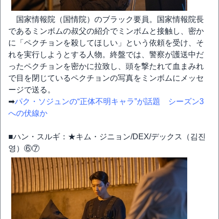
国家情報院（国情院）のブラック要員。国家情報院長
であるミンボムの叔父の紹介でミンボムと接触し、密か
に「ペクチョンを殺してほしい」という依頼を受け、そ
れを実行しようとする人物。終盤では、警察が護送中だ
ったペクチョンを密かに拉致し、頭を撃たれて血まみれ
で目を閉じているペクチョンの写真をミンボムにメッセ
ージで送る。
➡
パク・ソジュンの“正体不明キャラ”が話題 シーズン3
への伏線か
■ハン・スルギ：★キム・ジニョン/DEX/デックス（김진
영）⑥⑦