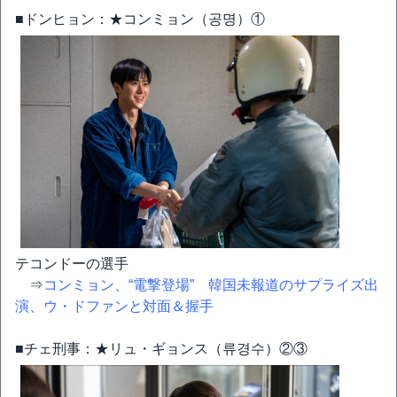
■ドンヒョン：★コンミョン（공명）①
テコンドーの選手
⇒
コンミョン、“電撃登場” 韓国未報道のサプライズ出
演、ウ・ドファンと対面＆握手
■チェ刑事：★リュ・ギョンス（류경수）②③