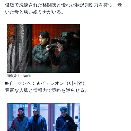
俊敏で洗練された格闘技と優れた状況判断力を持つ。老
いた母と幼い娘ミナがいる。
画像提供：Netflix
■イ・マンベ：★イ・シオン（이시언)
豊富な人脈と情報力で策略を巡らせる。