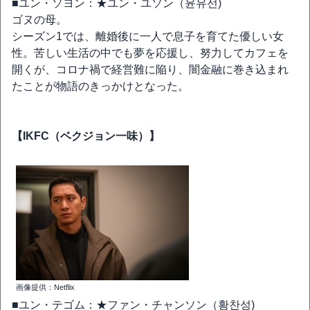
■ユン・ソヨン：★ユン・ユソン（윤유선)
ゴヌの母。
シーズン1では、離婚後に一人で息子を育てた優しい女
性。苦しい生活の中でも夢を応援し、努力してカフェを
開くが、コロナ禍で経営難に陥り、闇金融に巻き込まれ
たことが物語のきっかけとなった。
【IKFC（ベクジョン一味）】
画像提供：Netflix
■ユン・テゴム：★ファン・チャンソン（황찬성)