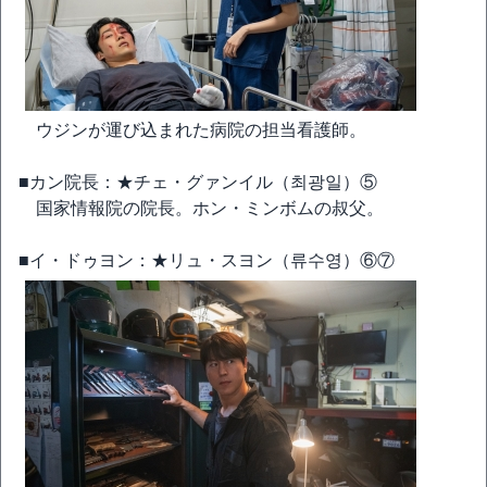
ウジンが運び込まれた病院の担当看護師。
■カン院長：★チェ・グァンイル（최광일）⑤
国家情報院の院長。ホン・ミンボムの叔父。
■イ・ドゥヨン：★リュ・スヨン（류수영）⑥⑦