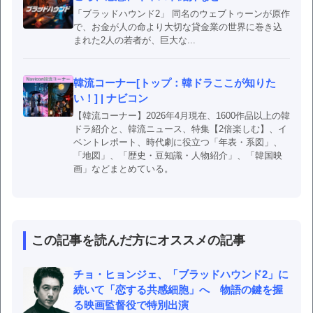
「ブラッドハウンド2」 同名のウェブトゥーンが原作
で、お金が人の命より大切な貸金業の世界に巻き込
まれた2人の若者が、巨大な...
韓流コーナー[トップ：韓ドラここが知りた
い！] | ナビコン
【韓流コーナー】2026年4月現在、1600作品以上の韓
ドラ紹介と、韓流ニュース、特集【2倍楽しむ】、イ
ベントレポート、時代劇に役立つ「年表・系図」、
「地図」、「歴史・豆知識・人物紹介」、「韓国映
画」などまとめている。
この記事を読んだ方にオススメの記事
チョ・ヒョンジェ、「ブラッドハウンド2」に
続いて「恋する共感細胞」へ 物語の鍵を握
る映画監督役で特別出演