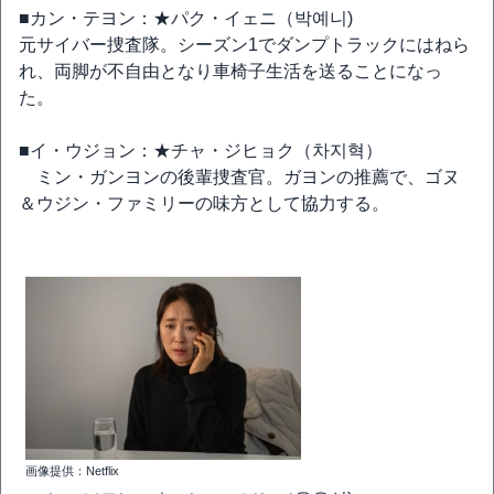
■カン・テヨン：★パク・イェニ（박예니)
元サイバー捜査隊。シーズン1でダンプトラックにはねら
れ、両脚が不自由となり車椅子生活を送ることになっ
た。
■イ・ウジョン：★チャ・ジヒョク（차지혁）
ミン・ガンヨンの後輩捜査官。ガヨンの推薦で、ゴヌ
＆ウジン・ファミリーの味方として協力する。
画像提供：Netflix