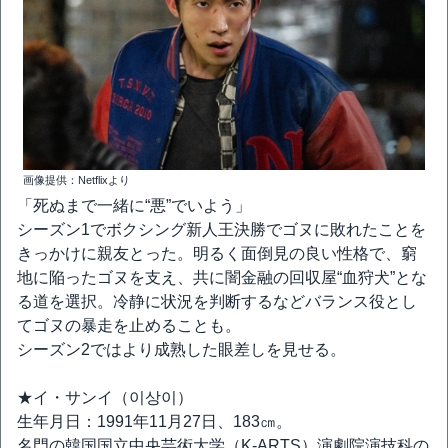
画像提供：Netflixより
「死ぬまで一緒に“悪”でいよう」
シーズン1でボクシング新人王決勝でゴヌに敗れたことを
きっかけに親友とった。明るく面倒見の良い性格で、窮
地に陥ったゴヌを支え、共に闇金融の回収屋“血狩犬”とな
る道を選択。冷静に状況を判断するなどバランス役とし
てゴヌの暴走を止めることも。
シーズン2ではより成熟した眼差しを見せる。
★イ・サンイ（이상이）
生年月日：1991年11月27日、183㎝。
名門の韓国国立中央芸術大学（K-ARTS）演劇院演技科の