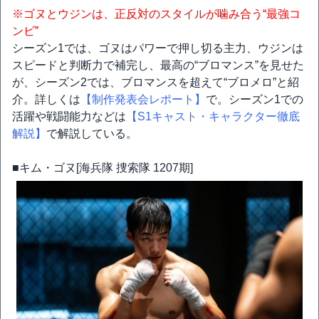
※ゴヌとウジンは、正反対のスタイルが噛み合う“最強コ
ンビ”
シーズン1では、ゴヌはパワーで押し切る主力、ウジンは
スピードと判断力で補完し、最高の“ブロマンス”を見せた
が、シーズン2では、ブロマンスを超えて“ブロメロ”と紹
介。詳しくは
【制作発表会レポート】
で。シーズン1での
活躍や戦闘能力などは
【S1キャスト・キャラクター徹底
解説】
で解説している。
■キム・ゴヌ[海兵隊 捜索隊 1207期]