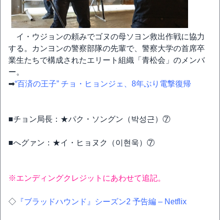
イ・ウジョンの頼みでゴヌの母ソヨン救出作戦に協力
する。カンヨンの警察部隊の先輩で、警察大学の首席卒
業生たちで構成されたエリート組織「青松会」のメンバ
ー。
➡
“百済の王子” チョ・ヒョンジェ、8年ぶり電撃復帰
■チョン局長：★パク・ソングン（박성근）⑦
■へグァン：★イ・ヒョヌク（이현욱）⑦
※エンディングクレジットにあわせて追記。
◇
『ブラッドハウンド』シーズン2 予告編 – Netflix