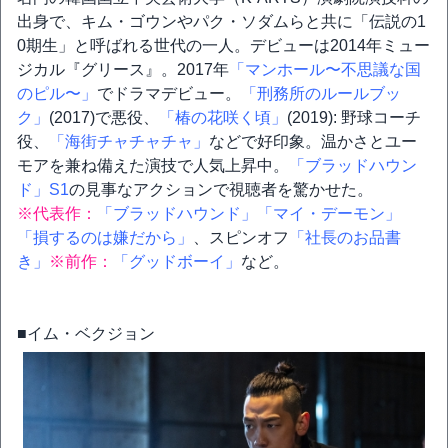
出身で、キム・ゴウンやパク・ソダムらと共に「伝説の1
0期生」と呼ばれる世代の一人。デビューは2014年ミュー
ジカル『グリース』。2017年
「マンホール〜不思議な国
のピル〜」
でドラマデビュー。
「刑務所のルールブッ
ク」
(2017)で悪役、
「椿の花咲く頃」
(2019): 野球コーチ
役、
「海街チャチャチャ」
などで好印象。温かさとユー
モアを兼ね備えた演技で人気上昇中。
「ブラッドハウン
ド」S1
の見事なアクションで視聴者を驚かせた。
※代表作：
「ブラッドハウンド」
「マイ・デーモン」
「損するのは嫌だから」
、スピンオフ
「社長のお品書
き」
※前作：
「グッドボーイ」
など。
■イム・ベクジョン