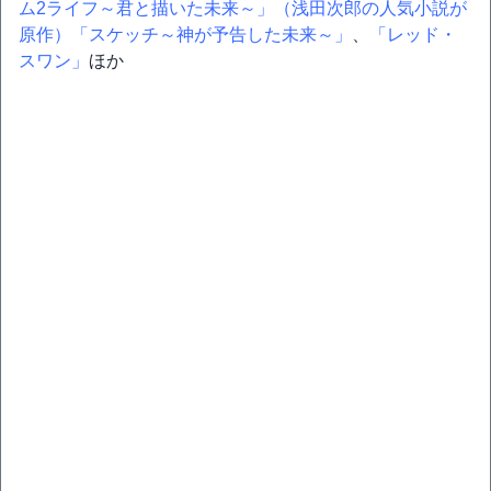
ム2ライフ～君と描いた未来～」（浅田次郎の人気小説が
原作）
「スケッチ～神が予告した未来～」
、
「レッド・
スワン」
ほか