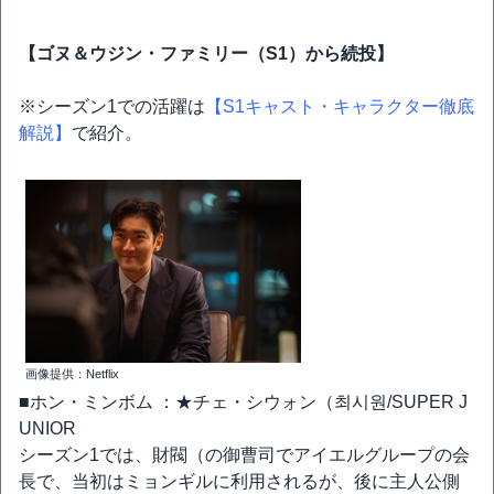
【ゴヌ＆ウジン・ファミリー（S1）から続投】
※シーズン1での活躍は
【S1キャスト・キャラクター徹底
解説】
で紹介。
画像提供：Netflix
■ホン・ミンボム ：★チェ・シウォン（최시원/SUPER J
UNIOR
シーズン1では、財閥（の御曹司でアイエルグループの会
長で、当初はミョンギルに利用されるが、後に主人公側