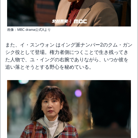
画像：MBC drama公式Xより
また、イ・スンウォン はイング派ナンバー2のクム・ガン
シク役として登場。権力者側につくことで生き残ってき
た人物で、ユ・イングの右腕でありながら、いつか彼を
追い落とそうとする野心を秘めている。