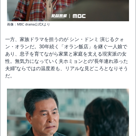
画像：MBC drama公式Xより
一方、家族ドラマを担うのが シン・ドンミ 演じるクォ
ン・オランだ。30年続く「オラン飯店」を継ぐ一人娘で
あり、息子を育てながら家業と家庭を支える現実派の女
性。無気力になっていく夫ホミョンとの“長年連れ添った
夫婦”ならではの温度差も、リアルな見どころとなりそう
だ。