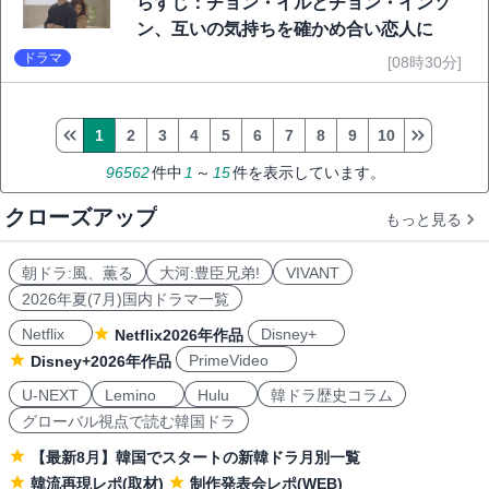
らすじ：チョン・イルとチョン・インソ
ン、互いの気持ちを確かめ合い恋人に
ドラマ
[08時30分]
1
2
3
4
5
6
7
8
9
10
96562
件中
1
～
15
件を表示しています。
クローズアップ
もっと見る
朝ドラ:風、薫る
大河:豊臣兄弟!
VIVANT
2026年夏(7月)国内ドラマ一覧
Netflix
Disney+
Netflix2026年作品
PrimeVideo
Disney+2026年作品
U-NEXT
Lemino
Hulu
韓ドラ歴史コラム
グローバル視点で読む韓国ドラ
【最新8月】韓国でスタートの新韓ドラ月別一覧
韓流再現レポ(取材)
制作発表会レポ(WEB)