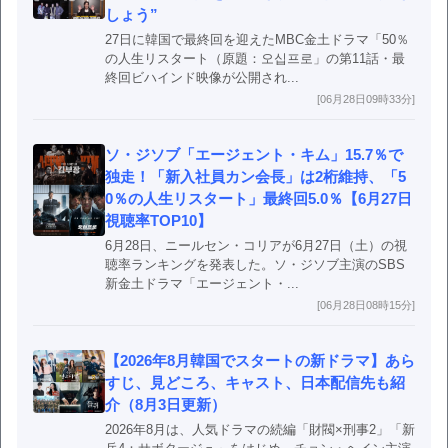
しょう”
27日に韓国で最終回を迎えたMBC金土ドラマ「50％
の人生リスタート（原題：오십프로」の第11話・最
終回ビハインド映像が公開され...
[06月28日09時33分]
ソ・ジソブ「エージェント・キム」15.7％で
独走！「新入社員カン会長」は2桁維持、「5
0％の人生リスタート」最終回5.0％【6月27日
視聴率TOP10】
6月28日、ニールセン・コリアが6月27日（土）の視
聴率ランキングを発表した。ソ・ジソブ主演のSBS
新金土ドラマ「エージェント・...
[06月28日08時15分]
【2026年8月韓国でスタートの新ドラマ】あら
すじ、見どころ、キャスト、日本配信先も紹
介（8月3日更新）
2026年8月は、人気ドラマの続編「財閥×刑事2」「新