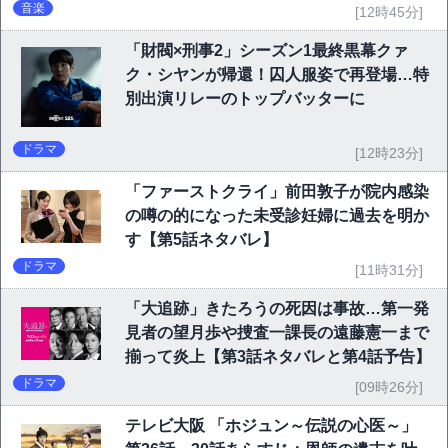
音楽
[12時45分]
「財閥×刑事2」シーズン1最終黒幕クァ
ク・シヤンが帰還！囚人服姿で再登場…特
別出演リレーのトップバッターに
ドラマ
[12時23分]
「ファーストクライ」前田敦子が院内感染
の噂の的になった未受診妊婦に過去を明か
す【第5話ネタバレ】
ドラマ
[11時31分]
「大追跡」きたろうの死因は事故…第一発
見者の望月歩や捜査一課長の遠藤憲一まで
揃って炎上【第3話ネタバレと第4話予告】
ドラマ
[09時26分]
テレビ大阪 「ホジュン～伝説の心医～」