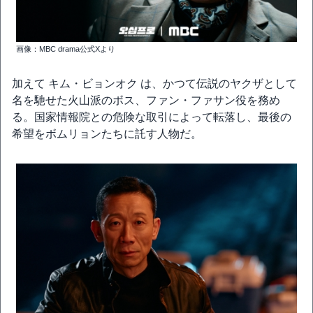
画像：MBC drama公式Xより
加えて キム・ビョンオク は、かつて伝説のヤクザとして
名を馳せた火山派のボス、ファン・ファサン役を務め
る。国家情報院との危険な取引によって転落し、最後の
希望をボムリョンたちに託す人物だ。