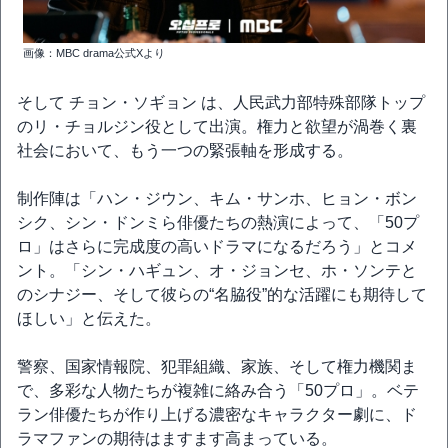
画像：MBC drama公式Xより
そして チョン・ソギョン は、人民武力部特殊部隊トップ
のリ・チョルジン役として出演。権力と欲望が渦巻く裏
社会において、もう一つの緊張軸を形成する。
制作陣は「ハン・ジウン、キム・サンホ、ヒョン・ボン
シク、シン・ドンミら俳優たちの熱演によって、「50プ
ロ」はさらに完成度の高いドラマになるだろう」とコメ
ント。「シン・ハギュン、オ・ジョンセ、ホ・ソンテと
のシナジー、そして彼らの“名脇役”的な活躍にも期待して
ほしい」と伝えた。
警察、国家情報院、犯罪組織、家族、そして権力機関ま
で、多彩な人物たちが複雑に絡み合う「50プロ」。ベテ
ラン俳優たちが作り上げる濃密なキャラクター劇に、ド
ラマファンの期待はますます高まっている。