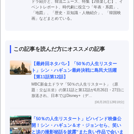
ドラ紹介と、韓流ニュース、特集【2倍楽しむ】、イ
ベントレポート、時代劇に役立つ「年表・系図」、
「地図」、「歴史・豆知識・人物紹介」、「韓国映
画」などまとめている。
この記事を読んだ方にオススメの記事
【最終回ネタバレ】「50％の人生リスター
ト」シン・ハギュン最終決戦に島民大活躍
【第11話第12話】
MBC新金土ドラマ「50％の人生リスタート」（原
題：오십프로）の第11話と第12話が6月26日・27日に
放送され、日本ではDisney+（デ...
[06月28日12時18分]
「50％の人生リスタート」ビハインド映像公
開！シン・ハギュン＆オ・ジョンセら、笑い
と涙の撮影秘話を披露“また良い作品で会いま