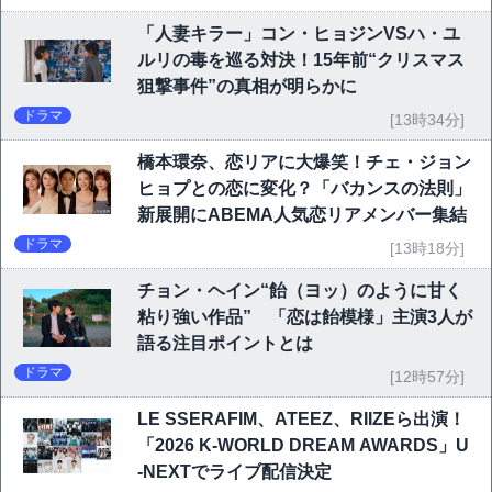
「人妻キラー」コン・ヒョジンVSハ・ユ
ルリの毒を巡る対決！15年前“クリスマス
狙撃事件”の真相が明らかに
ドラマ
[13時34分]
橋本環奈、恋リアに大爆笑！チェ・ジョン
ヒョプとの恋に変化？「バカンスの法則」
新展開にABEMA人気恋リアメンバー集結
ドラマ
[13時18分]
チョン・ヘイン“飴（ヨッ）のように甘く
粘り強い作品” 「恋は飴模様」主演3人が
語る注目ポイントとは
ドラマ
[12時57分]
LE SSERAFIM、ATEEZ、RIIZEら出演！
「2026 K-WORLD DREAM AWARDS」U
-NEXTでライブ配信決定