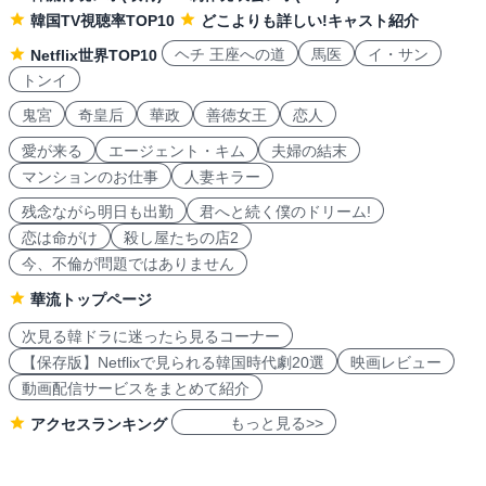
韓国TV視聴率TOP10
どこよりも詳しい!キャスト紹介
ヘチ 王座への道
馬医
イ・サン
Netflix世界TOP10
トンイ
鬼宮
奇皇后
華政
善徳女王
恋人
愛が来る
エージェント・キム
夫婦の結末
マンションのお仕事
人妻キラー
残念ながら明日も出勤
君へと続く僕のドリーム!
恋は命がけ
殺し屋たちの店2
今、不倫が問題ではありません
華流トップページ
次見る韓ドラに迷ったら見るコーナー
【保存版】Netflixで見られる韓国時代劇20選
映画レビュー
動画配信サービスをまとめて紹介
もっと見る>>
アクセスランキング