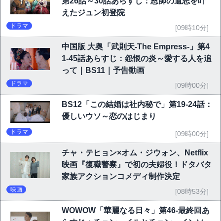
第26話～30話あらすじ：恩師の遺志を叶
えたジュン初登院
ドラマ
[09時10分]
中国版 大奥「武則天-The Empress-」第4
1-45話あらすじ：怨恨の炎～愛する人を追
って｜BS11｜予告動画
ドラマ
[09時00分]
BS12「この結婚は社内秘で」第19-24話：
優しいウソ～恋のはじまり
ドラマ
[09時00分]
チャ・テヒョン×オム・ジウォン、Netflix
映画『復職警察』で初の夫婦役！ドタバタ
家族アクションコメディ制作決定
映画
[08時53分]
WOWOW「華麗なる日々」第46-最終回あ