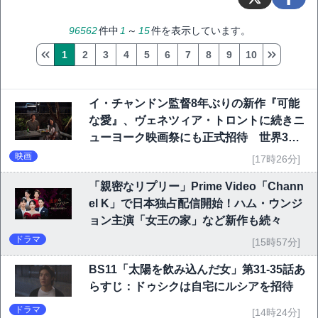
96562
件中
1
～
15
件を表示しています。
1
2
3
4
5
6
7
8
9
10
イ・チャンドン監督8年ぶりの新作『可能
な愛』、ヴェネツィア・トロントに続きニ
ューヨーク映画祭にも正式招待 世界3大
映画祭で快挙｜Netflix映画
映画
[17時26分]
「親密なリプリー」Prime Video「Chann
el K」で日本独占配信開始！ハム・ウンジ
ョン主演「女王の家」など新作も続々
ドラマ
[15時57分]
BS11「太陽を飲み込んだ女」第31-35話あ
らすじ：ドゥシクは自宅にルシアを招待
ドラマ
[14時24分]