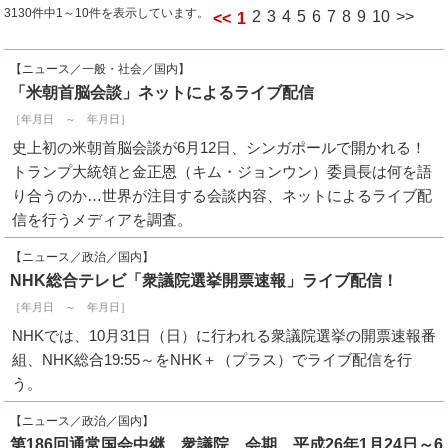
3130件中1～10件を表示しています。
2
3
4
5
6
7
8
9
10
>>
<<
1
【ニュース／一般・社会／国内】
「米朝首脳会談」ネットによるライブ配信
［年月日 ～ 年月日］
史上初の米朝首脳会談が6月12日、シンガポールで開かれる！
トランプ大統領と金正恩（キム・ジョンウン）委員長は何を語
り合うのか…世界が注目する会談内容、ネットによるライブ配
信を行うメディアを調査。
【ニュース／政治／国内】
NHK総合テレビ「衆議院選挙開票速報」ライブ配信！
［年月日 ～ 年月日］
NHKでは、10月31日（日）に行われる衆議院選挙の開票速報番
組、NHK総合19:55～をNHK＋（プラス）でライブ配信を行
う。
【ニュース／政治／国内】
第186回通常国会中継 衆議院 会期 平成26年1月24日～6