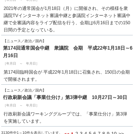
2021年の通常国会が1月18日（月）に開催され、その模様を衆
議院TVインターネット審議中継と参議院インターネット審議中
継で全審議内容をライブ配信を行う、会期は6月16日までの150
日間の予定となっている。
【ニュース／政治／国内】
第174回通常国会中継 衆議院 会期 平成22年1月18日～6
月16日
［年月日 ～ 年月日］
第174回臨時国会が 平成22年1月18日に召集され、150日の会期
で開催されます。
【ニュース／政治／国内】
行政刷新会議「事業仕分け」第3弾中継 10月27日～30日
［年月日 ～ 年月日］
行政刷新会議ワーキンググループでは、「事業仕分け」第3弾
を実施しています。
3130件中1～10件を表示しています。
2
3
4
5
6
7
8
9
10
>>