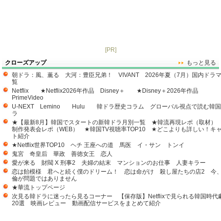
[PR]
クローズアップ
もっと見る
朝ドラ：風、薫る
大河：豊臣兄弟！
VIVANT
2026年夏（7月）国内ドラ
覧
Netflix
★Netflix2026年作品
Disney＋
★Disney＋2026年作品
PrimeVideo
U-NEXT
Lemino
Hulu
韓ドラ歴史コラム
グローバル視点で読む韓
ラ
★【最新8月】韓国でスタートの新韓ドラ月別一覧
★韓流再現レポ（取材）
制作発表会レポ（WEB）
★韓国TV視聴率TOP10
★どこよりも詳しい！キ
ト紹介
★Netflix世界TOP10
ヘチ 王座への道
馬医
イ・サン
トンイ
鬼宮
奇皇后
華政
善徳女王
恋人
愛が来る
財閥 X 刑事2
夫婦の結末
マンションのお仕事
人妻キラー
恋は飴模様
君へと続く僕のドリーム！
恋は命がけ
殺し屋たちの店2
今
倫が問題ではありません
★華流トップページ
次見る韓ドラに迷ったら見るコーナー
【保存版】Netflixで見られる韓国時代
20選
映画レビュー
動画配信サービスをまとめて紹介