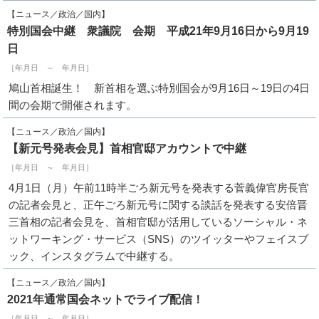
【ニュース／政治／国内】
特別国会中継 衆議院 会期 平成21年9月16日から9月19
日
［年月日 ～ 年月日］
鳩山首相誕生！ 新首相を選ぶ特別国会が9月16日～19日の4日
間の会期で開催されます。
【ニュース／政治／国内】
【新元号発表会見】首相官邸アカウントで中継
［年月日 ～ 年月日］
4月1日（月）午前11時半ごろ新元号を発表する菅義偉官房長官
の記者会見と、正午ごろ新元号に関する談話を発表する安倍晋
三首相の記者会見を、首相官邸が活用しているソーシャル・ネ
ットワーキング・サービス（SNS）のツイッターやフェイスブ
ック、インスタグラムで中継する。
【ニュース／政治／国内】
2021年通常国会ネットでライブ配信！
［年月日 ～ 年月日］