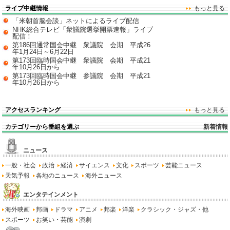
ライブ中継情報
もっと見る
「米朝首脳会談」ネットによるライブ配信
NHK総合テレビ「衆議院選挙開票速報」ライブ
配信！
第186回通常国会中継 衆議院 会期 平成26
年1月24日～6月22日
第173回臨時国会中継 衆議院 会期 平成21
年10月26日から
第173回臨時国会中継 参議院 会期 平成21
年10月26日から
アクセスランキング
もっと見る
カテゴリーから番組を選ぶ
新着情報
ニュース
一般・社会
政治
経済
サイエンス
文化
スポーツ
芸能ニュース
天気予報
各地のニュース
海外ニュース
エンタテインメント
海外映画
邦画
ドラマ
アニメ
邦楽
洋楽
クラシック・ジャズ・他
スポーツ
お笑い・芸能
演劇