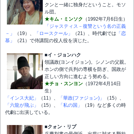
クンと一緒に独身だということ。モソ
ル団。
★キム・ミンソク
（1992年7月6日生）
「ジャスティス－復讐という名の正義
－」
（19）、
「ロースクール」
（21）、時代劇では
「恋
慕」
（21）で侍講院の役人役を演じた。
■イ・ジョンハク
領議政(ヨンイジョン)。シノンの父親。
ホンの側で兵判の専横を防ぎ、国政が
正しい方向に進むよう努める。
★チョ・スンヨン
（1972年4月14日
生）
「インス大妃」
（11）、
「華政(ファジョン)」
（15）、
「六龍が飛ぶ」
（15）、
「私の国」
（19）など多くの時
代劇に出演している。
■クォン・リプ
兵曹判書の最側近。出世に対する野欲