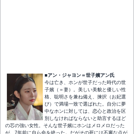
■アン・ジャヨン＝世子嬪アン氏
今は亡き、ホンが世子だった時代の世
子嬪（＝妻）。美しい美貌と優しい性
格、聡明さを兼ね備え、揀択（お妃選
び）で満場一致で選ばれた。自分に夢
中なホンに対しては、恋心と政治を区
別しなければならないと助言するほど
の芯の強い女性。そんな世子嬪にホンはメロメロだった
が、7年前に自ら命を絶った。だがその死には不審な点が