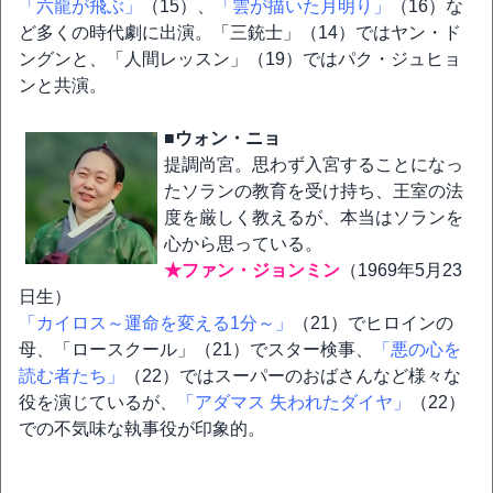
「六龍が飛ぶ」
（15）、
「雲が描いた月明り」
（16）な
ど多くの時代劇に出演。「三銃士」（14）ではヤン・ド
ングンと、「人間レッスン」（19）ではパク・ジュヒョ
ンと共演。
■ウォン・ニョ
提調尚宮。思わず入宮することになっ
たソランの教育を受け持ち、王室の法
度を厳しく教えるが、本当はソランを
心から思っている。
★ファン・ジョンミン
（1969年5月23
日生）
「カイロス～運命を変える1分～」
（21）でヒロインの
母、「ロースクール」（21）でスター検事、
「悪の心を
読む者たち」
（22）ではスーパーのおばさんなど様々な
役を演じているが、
「アダマス 失われたダイヤ」
（22）
での不気味な執事役が印象的。