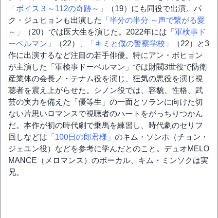
「ボイス３～112の奇跡～」
（19）にも同役で出演。パ
ク・ジュヒョンも出演した
「半分の半分 ～声で繋がる愛
～」
（20）では医大生を演じた。2022年には
「軍検事ド
ーベルマン」
（22）、
「キミと僕の警察学校」
（22）と3
作に出演するなど注目の若手俳優。特にアン・ボヒョン
が主演した「軍検事ドーベルマン」では財閥3世役で防衛
産業体の会長ノ・テナム役を演じ、狂気の悪役を演じ視
聴者を震え上がらせた。シノン役では、容貌、性格、武
芸の実力を備えた「優等生」の一面とソランに向けた切
ない片思いロマンスで視聴者のハートをがっちりつかん
だ。本作が初の時代劇で乗馬を練習し、時代劇のセリフ
回しなどは
「100日の郎君様」
のキム・ソンホ（チョン・
ジェユン役）などを参考に学んだとのこと。デュオMELO
MANCE（メロマンス）のボーカル、キム・ミンソクは実
兄。