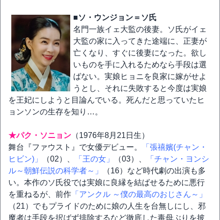
■ソ・ウンジョン＝ソ氏
名門一族イェ大監の後妻。ソ氏がイェ
大監の家に入ってきた途端に、正妻が
亡くなり、すぐに後妻になった。欲し
いものを手に入れるためなら手段は選
ばない。実娘ヒョニを良家に嫁がせよ
うとし、それに失敗すると今度は実娘
を王妃にしようと目論んでいる。死んだと思っていたヒ
ョンソンの生存を知り…。
★パク・ソニョン
（1976年8月21日生）
舞台『ファウスト』で女優デビュー。
「張禧嬪(チャン・
ヒビン)」
（02）、
「王の女」
（03）、
「チャン・ヨンシ
ル～朝鮮伝説の科学者～」
（16）など時代劇の出演も多
い。本作のソ氏役では実娘に良縁を結ばせるために悪行
を重ねるが、前作
「アンクル ～僕の最高のおじさん～」
（21）でもプライドのために娘の人生を台無しにし、邪
魔者は手段を択ばず排除するなど徹底した毒母ぶりを披