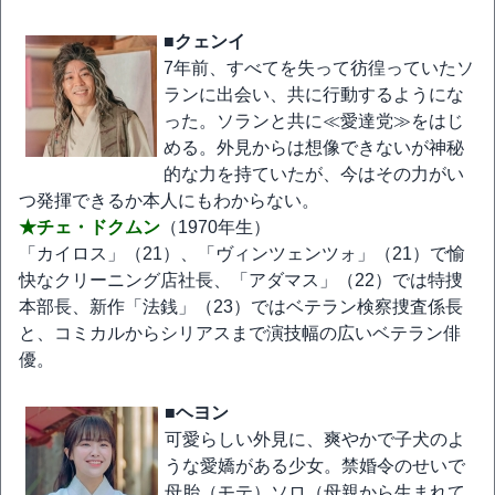
■クェンイ
7年前、すべてを失って彷徨っていたソ
ランに出会い、共に行動するようにな
った。ソランと共に≪愛達党≫をはじ
める。外見からは想像できないが神秘
的な力を持ていたが、今はその力がい
つ発揮できるか本人にもわからない。
★チェ・ドクムン
（1970年生）
「カイロス」（21）、「ヴィンツェンツォ」（21）で愉
快なクリーニング店社長、「アダマス」（22）では特捜
本部長、新作「法銭」（23）ではベテラン検察捜査係長
と、コミカルからシリアスまで演技幅の広いベテラン俳
優。
■ヘヨン
可愛らしい外見に、爽やかで子犬のよ
うな愛嬌がある少女。禁婚令のせいで
母胎（モテ）ソロ（母親から生まれて