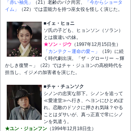
「赤い袖先」
（21）老齢のパク尚宮、
「今からショータ
イム」
（22）では霊能力を持つ巫女役を怪しく演じた。
■イェ・ヒョニ
ソ氏の子ども、ヒョンソン（ソラン）
とは腹違いの妹。
★ソン・ジウ
（1997年12月15日生）
「カンテク～運命の愛～」
（19）に続
く時代劇出演。「ザ・グローリー ～輝
かしき復讐～」（22）ではチャ・ジュヨンの高校時代を
担当し、イジメの加害者を演じた。
■チャ・チュンソク
シノンの忠実な部下。シノンを追って
≪愛達堂≫へ行き、ヘヨンにひとめぼ
れ。恋敵のドソクに押され気味？やる
ことはダサいが、真っ正直で常にシノ
ンを気遣う。
★ユン・ジョンフン
（1994年12月18日生）