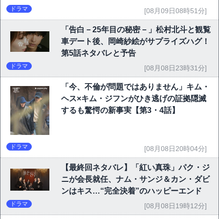
P10】
ドラマ
[08月09日08時51分]
「告白－25年目の秘密－」松村北斗と観覧
車デート後、岡崎紗絵がサプライズハグ！
第5話ネタバレと予告
ドラマ
[08月08日23時31分]
「今、不倫が問題ではありません」キム・
ヘス×キム・ジフンがひき逃げの証拠隠滅
するも驚愕の新事実【第3・4話】
ドラマ
[08月08日20時04分]
【最終回ネタバレ】「紅い真珠」パク・ジ
ニが会長就任、ナム・サンジ＆カン・ダビ
ンはキス…“完全決着”のハッピーエンド
ドラマ
[08月08日19時12分]