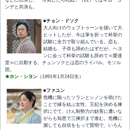
ンデと共演も。
■チョン・ドソク
大人向けのウェブトゥーンを描いて大
ヒットしたが、今は筆を折って科挙の
試験に全力で取り組んでいる。恋も、
結婚も、子供も諦めたはずだが、ヘヨ
ンに会って科挙の試験も辞めて≪愛達
堂≫に出勤する。チュンソクとは恋のライバル。モソル
団。
★ホン・シヨン
（1991年1月24日生）
■ファユン
危機に陥ったソランとシノンを助けた
ことで縁を結ぶ女性。王妃を決める揀
択にでて、けん制勢力の妨害に遭いな
がらも知恵で三揀択まで進む。危機に
瀕しても自信をもって賢明で、いろん