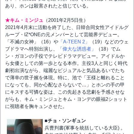
あり、ホンは殺害されたと信じている。
★キム・ミンジュ
（2001年2月5日生）
2021年4月末に活動を終了した、日韓合同女性アイドルグ
ループ・IZ*ONEの元メンバーとして芸能界デビュー。
「不滅の女神」（16）や
「A-TEEN 2」
（19）などのウェ
ブドラマへ特別出演し、
「偉大な誘惑者」
（18）でム
ン・ガヨンの子役でテレビドラマデビュー。アイドルか
ら女優としての第一歩となる本作。主役3人と同じく時代
劇初出演ながら、端麗なビジュアルと気品あるいでたち
で薄幸の世子嬪を体現。特に、池で「王様と離れること
になっても、同か心配なさらないで…」とホンの手の甲
にキスする可憐な姿は、この先起きる悲劇を予感させな
がらも、キム・ミンジュとキム・ヨンデの眼福2ショット
に視聴者を胸キュンさせた。
■チョ・ソンギュン
兵曹判書(軍事を統括している大臣) 。