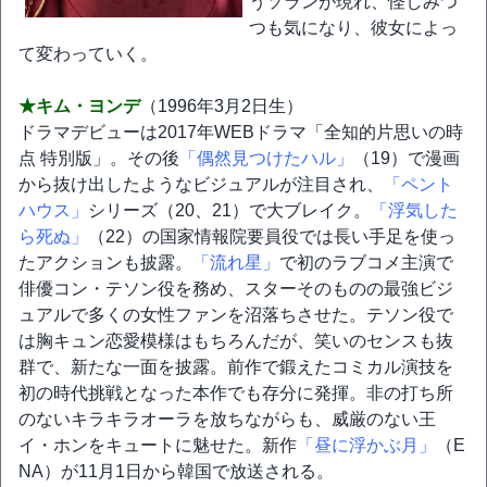
うソランが現れ、怪しみつ
つも気になり、彼女によっ
て変わっていく。
★キム・ヨンデ
（1996年3月2日生）
ドラマデビューは2017年WEBドラマ「全知的片思いの時
点 特別版」。その後
「偶然見つけたハル」
（19）で漫画
から抜け出したようなビジュアルが注目され、
「ペント
ハウス」
シリーズ（20、21）で大ブレイク。
「浮気した
ら死ぬ」
（22）の国家情報院要員役では長い手足を使っ
たアクションも披露。
「流れ星」
で初のラブコメ主演で
俳優コン・テソン役を務め、スターそのものの最強ビジ
ュアルで多くの女性ファンを沼落ちさせた。テソン役で
は胸キュン恋愛模様はもちろんだが、笑いのセンスも抜
群で、新たな一面を披露。前作で鍛えたコミカル演技を
初の時代挑戦となった本作でも存分に発揮。非の打ち所
のないキラキラオーラを放ちながらも、威厳のない王
イ・ホンをキュートに魅せた。新作
「昼に浮かぶ月」
（E
NA）が11月1日から韓国で放送される。