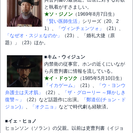
と執着がすさましい。
★ソ・ジノン
（1969年8月7日生）
「賢い医師生活」
シリーズ（20、2
1）、
「ヴィンチェンツォ」
（21）、
「なぜオ・スジェなのか」
（23）、「婚礼大捷（原
題）」（23）ほか。
■キム・ウィジュン
内禁衛の従事官。ホンの近くにいなが
ら兵曹判書に情報を流している。
★イ・ドゥソク
（1985年5月10日生）
「イカゲーム」
（21）、
「ウ・ヨンウ
弁護士は天才肌」
（22）、
「ザ・グローリー ～輝かしき
復讐～」
（22）など話題作に出演。
「鄭道伝(チョン・ド
ジョン)」
、
「オクニョ」
などで時代劇も経験済。
■イェ・ヒョノ
ヒョンソン（ソラン）の父親。以前は吏曹判書（イジョ