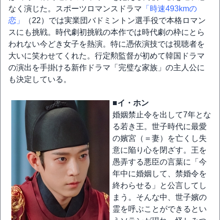
なく演じた。スポーツロマンスドラマ
「時速493kmの
恋」
（22）では実業団バドミントン選手役で本格ロマン
スにも挑戦。時代劇初挑戦の本作では時代劇の枠にとら
われない今どき女子を熱演。特に憑依演技では視聴者を
大いに笑わせてくれた。行定勲監督が初めて韓国ドラマ
の演出を手掛ける新作ドラマ「完璧な家族」の主人公に
も決定している。
■イ・ホン
婚姻禁止令を出して7年とな
る若き王。世子時代に最愛
の嬪宮（＝妻）を亡くし失
意に陥り心を閉ざす。王を
愚弄する悪臣の言葉に「今
年中に婚姻して、禁婚令を
終わらせる」と公言してし
まう。そんな中、世子嬪の
霊を呼ぶことができるとい