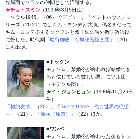
な局面でソランの仲間として活躍する。
★チョ・スミン
（1999年3月5日生）
「ソウル1945」（06）でデビュー。「ペントハウス」シ
リーズ（20.21）ではキム・ヨンデと共演。偽名を使って
キム・ヨンデ扮するソクフンと双子妹の課外数学教師役
に扮した。時代劇
「暗行御史 朝鮮秘密捜査団」
（20）
にも出演。
■トックン
モテソロ。禁婚令が終われば結婚でき
ると信じている貧しい男。モソル団
（モテソル団）。
★イ・ジョンヒョン
（1990年10月26日
生）
「契約友情」
（20）、
「Sweet Home－俺と世界の絶望
－」
（21）、
「新兵（原題）」
（22）ほか。
■ワンベ
モテソロ。禁婚令が終わった後もトッ