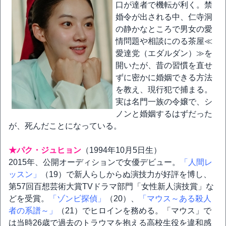
口が達者で機転が利く。禁
婚令が出される中、仁寺洞
の静かなところで男女の愛
情問題や相談にのる茶屋≪
愛達党（エダルダン）≫を
開いたが、昔の習慣を直せ
ずに密かに婚姻できる方法
を教え、現行犯で捕まる。
実は名門一族の令嬢で、シ
ノンと婚姻するはずだった
が、死んだことになっている。
★パク・ジュヒョン
（1994年10月5日生）
2015年、公開オーディションで女優デビュー。
「人間レ
ッスン」
（19）で新人らしからぬ演技力が好評を博し、
第57回百想芸術大賞TVドラマ部門「女性新人演技賞」な
どを受賞。
「ゾンビ探偵」
（20）、
「マウス～ある殺人
者の系譜～」
（21）でヒロインを務める。「マウス」で
は当時26歳で過去のトラウマを抱える高校生役を違和感