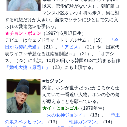
以来、恋愛経験がない人）。朝鮮版ロ
マンス小説をいつも持ち歩き、男に対
する幻想だけが大きい。面接でソランにひと目で気に入
られ≪愛達党≫を手伝う。
★チョン・ボミン
（1997年6月17日生）
デビューはウェブドラマ「トリプルサム」（19）、
「今
日から契約恋愛」
（21）。
「アビス」
（21）や「国家代
表ワイフ～華麗なる江南奮闘記～」（21）、「オアシ
ス」（23）に出演。10月30日から韓国KBSで始まる新作
「婚礼大捷（原題）」
（23）にも出演する。
■セジャン
内官。ホンが世子だったかころから仕
えていて一番近い人物。ホンの心の傷
が癒えることを願っている。
★イ・ヒョンゴル
（1979年生）
「火の女神ジョンイ」
（13）、
「帝王
の娘スベクヒャン」
（13）、
「朝鮮ガンマン」
（14）、