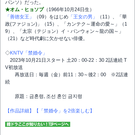
パンソ）だった。
★オム・ヒョソプ
（1966年10月24日生）
「善徳女王」
（09）をはじめ
「王女の男」
（11）、「華
政(ファジョン)」（15）、「カンテク～運命の愛～」（1
9）、「太宗（テジョン）イ・バンウォン～龍の国～」
（21）など時代劇に欠かせない俳優。
◇
KNTV「禁婚令」
2023年10月21日スタート 土20：00-22：30 2話連続 T
V初放送
再放送日：毎週（金）前11：30～後2：00 ※2話連
続
原題：금혼령, 조선 혼인 금지령
【作品詳細】
【「禁婚令」を2倍楽しむ】