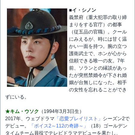
■イ・シノン
義禁府（重大犯罪の取り締
まりをする官庁）の都事
（従五品の官職）。クール
にみえるが、時には甘く温
かい一面を持つ。腕の立つ
護衛武士で、ホンが心から
信頼できる唯一の友。7年
前、ソランとの縁談があっ
たが突然禁婚令が下され婚
姻が台無しになった。相手
の女性を忘れることができ
ずにいる。
★キム・ウソク
（1994年3月3日生）
2017年、ウェブドラマ
「恋愛プレイリスト」
シーズン2で
デビュー。
「ボイス2～112の奇跡～」
（18）ゴールデン
タイムチーム員役でテレビドラマデビューを果たし、