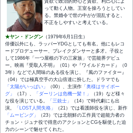
貪欲で政治的野心と貪欲、利己心によ
って動く人物。王室を操ろうとしてい
る。禁婚令で世の中がが混乱すると、
不正をしやすいと考えている。
★ヤン・ドングン
（1979年6月1日生）
俳優以外にも、ラッパーYDGとしても有名。他にもレコ
ードプロデューサー、ブレイクダンサーと多才。子役と
して1986年「一つ屋根の下の三家族」で芸能界デビュ
ー。映画『受取人不明』（01）や『ワイルドカード』（0
3年）などで人間味のある役を演じ、『風のファイター』
（04）では極真空手の大山倍達に扮した。ドラマでも
「太陽がいっぱい」
（00）、主演作
「奥様はサイボー
グ」
（17）、
「ダーリンは危機一髪！」
（19）など様々
な役を演じている。
「三銃士」
（14）で時代劇にも出
演。
「LOST人間失格」
（21）では看護師役を演じ、新作
「ムービング」
（23）では北朝鮮の工作員で超能力者の
チョン・ジュナ役で得意のアクションとCGを駆使した迫
力のシーンで魅せてくれた。