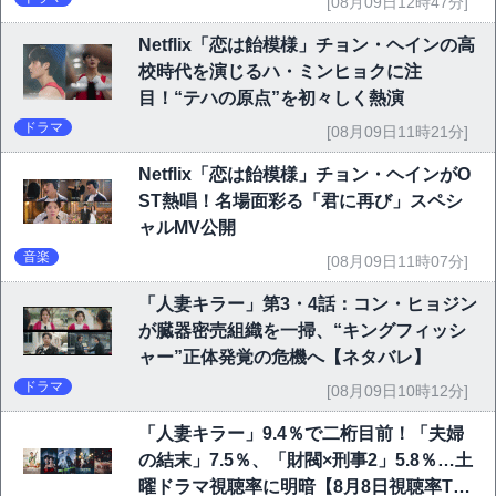
[08月09日12時47分]
Netflix「恋は飴模様」チョン・ヘインの高
校時代を演じるハ・ミンヒョクに注
目！“テハの原点”を初々しく熱演
ドラマ
[08月09日11時21分]
Netflix「恋は飴模様」チョン・ヘインがO
ST熱唱！名場面彩る「君に再び」スペシ
ャルMV公開
音楽
[08月09日11時07分]
「人妻キラー」第3・4話：コン・ヒョジン
が臓器密売組織を一掃、“キングフィッシ
ャー”正体発覚の危機へ【ネタバレ】
ドラマ
[08月09日10時12分]
「人妻キラー」9.4％で二桁目前！「夫婦
の結末」7.5％、「財閥×刑事2」5.8％…土
曜ドラマ視聴率に明暗【8月8日視聴率TO