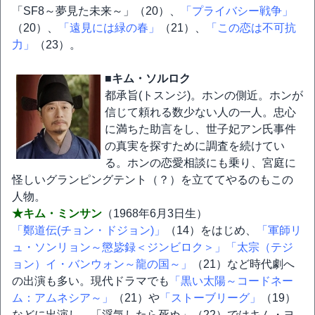
「SF8～夢見た未来～」（20）、
「プライバシー戦争」
（20）、
「遠見には緑の春」
（21）、
「この恋は不可抗
力」
（23）。
■キム・ソルロク
都承旨(トスンジ)。ホンの側近。ホンが
信じて頼れる数少ない人の一人。忠心
に満ちた助言をし、世子妃アン氏事件
の真実を探すために調査を続けてい
る。ホンの恋愛相談にも乗り、宮庭に
怪しいグランピングテント（？）を立ててやるのもこの
人物。
★キム・ミンサン
（1968年6月3日生）
「鄭道伝(チョン・ドジョン)」
（14）をはじめ、
「軍師リ
ュ・ソンリョン～懲毖録＜ジンビロク＞」
「太宗（テジ
ョン）イ・バンウォン～龍の国～」
（21）など時代劇へ
の出演も多い。現代ドラマでも
「黒い太陽～コードネー
ム：アムネシア～」
（21）や
「ストーブリーグ」
（19）
などに出演し、「浮気したら死ぬ」（22）ではキム・ヨ