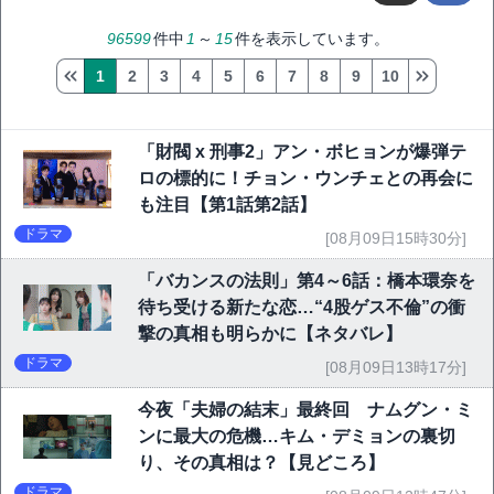
96599
件中
1
～
15
件を表示しています。
1
2
3
4
5
6
7
8
9
10
「財閥 x 刑事2」アン・ボヒョンが爆弾テ
ロの標的に！チョン・ウンチェとの再会に
も注目【第1話第2話】
ドラマ
[08月09日15時30分]
「バカンスの法則」第4～6話：橋本環奈を
待ち受ける新たな恋…“4股ゲス不倫”の衝
撃の真相も明らかに【ネタバレ】
ドラマ
[08月09日13時17分]
今夜「夫婦の結末」最終回 ナムグン・ミ
ンに最大の危機…キム・デミョンの裏切
り、その真相は？【見どころ】
ドラマ